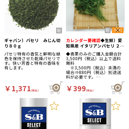
ギャバン）パセリ みじん切
カレンダー要確認
◆生鮮）愛
り８０ｇ
知県産 イタリアンパセリ ２０
ｇ×１Ｐ
パセリ特有の香気と鮮明な緑
◆青果のみのご購入金額合計
色を保持させた乾燥パセリで
3,500円（税込）以上で送料
す。快い芳香と特有の香味を
無料
有します。
※3,500円（税込）未満の
場合⇒880円（税込）別途送
料が必要です。
締め時間は10時30分
◆
です。
￥1,371
￥399
※市場休場日、また
(税込)
(税込)
は弊社休業日のご注文
は、最短お届け可能日
へ変更いたします。(連
休の場合は更にお日に
ちかかります。)
お届け日一覧カレンダ
ー
より納品日を必ずご
確認ください。