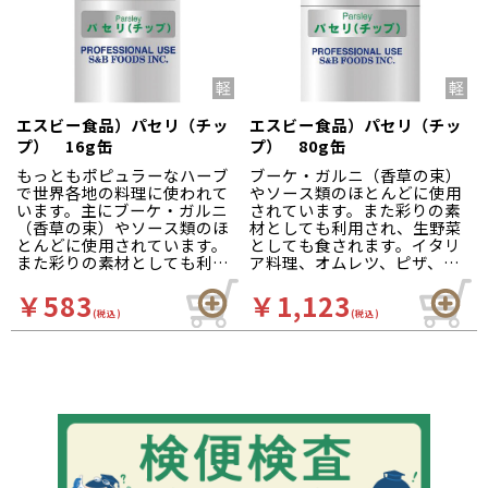
※メーカーからの直送
の為、他温度帯との合
算には含まれません。
ご注意ください。
※ご注文後、お客様か
らのお届け日の変更に
はお応えできません。
エスビー食品）パセリ（チッ
エスビー食品）パセリ（チッ
※品質保持の為、翌日
プ） 16g缶
プ） 80g缶
配送エリアのお客様の
みの販売とさせて頂き
もっともポピュラーなハーブ
ブーケ・ガルニ（香草の束）
ます。
で世界各地の料理に使われて
やソース類のほとんどに使用
※ご注文後のキャンセ
います。主にブーケ・ガルニ
されています。また彩りの素
ルはお受けできません
（香草の束）やソース類のほ
材としても利用され、生野菜
ので、必ずカレンダー
とんどに使用されています。
としても食されます。イタリ
をご確認ください。
また彩りの素材としても利用
ア料理、オムレツ、ピザ、サ
され、生野菜としても食され
ラダ、料理のトッピングなど
ます。イタリア料理、オムレ
に。
￥583
￥1,123
ツ、ピザ、サラダ、料理のト
(税込)
(税込)
ッピングなど二ご使用くださ
い。