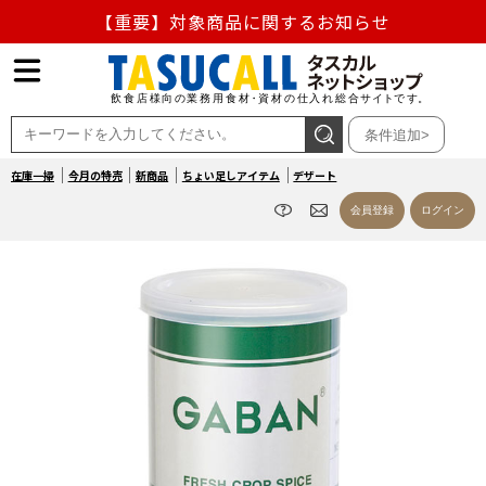
【重要】対象商品に関するお知らせ
【重要】熊本地震の影響による商品出荷停止のお知らせ
熊本県熊本地方を震源とする地震の影響によるお荷物のお
条件追加>
届け遅延について
在庫一掃
今月の特売
新商品
ちょい足しアイテム
デザート
お盆の営業について
会員登録
ログイン
【重要】対象商品に関するお知らせ