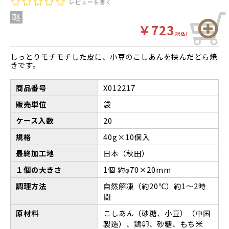
レビューを書く
￥723
(税込)
しっとりモチモチした皮に、小豆のこしあんを挟んだどら焼
きです。
商品番号
X012217
販売単位
袋
ケース入数
20
規格
40g×10個入
最終加工地
日本（秋田）
１個の大きさ
1個 約φ70×20mm
調理方法
自然解凍（約20℃）約1～2時
間
原材料
こしあん（砂糖、小豆）（中国
製造）、鶏卵、砂糖、もち米