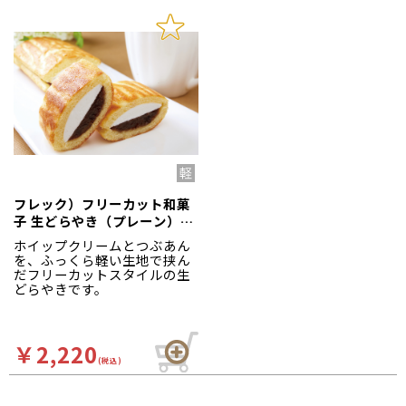
など幅広い食シーンで手軽に
利用できます。
フレック）フリーカット和菓
子 生どらやき（プレーン）
340g（カットなし）
ホイップクリームとつぶあん
を、ふっくら軽い生地で挟ん
だフリーカットスタイルの生
どらやきです。
￥2,220
(税込)