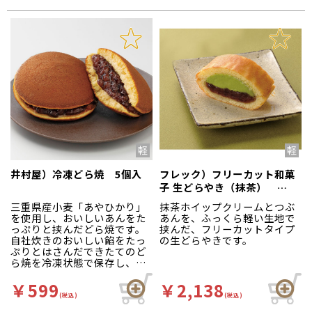
井村屋）冷凍どら焼 5個入
フレック）フリーカット和菓
子 生どらやき（抹茶）
340g（カットなし）
三重県産小麦「あやひかり」
抹茶ホイップクリームとつぶ
を使用し、おいしいあんをた
あんを、ふっくら軽い生地で
っぷりと挟んだどら焼です。
挟んだ、フリーカットタイプ
自社炊きのおいしい餡をたっ
の生どらやきです。
ぷりとはさんだできたてのど
ら焼を冷凍状態で保存し、い
つでも食べたい時に手軽に食
べることができます。ちょっ
￥599
￥2,138
と食べたい時に便利な食べ切
(税込)
(税込)
りサイズ。デザートメニュー