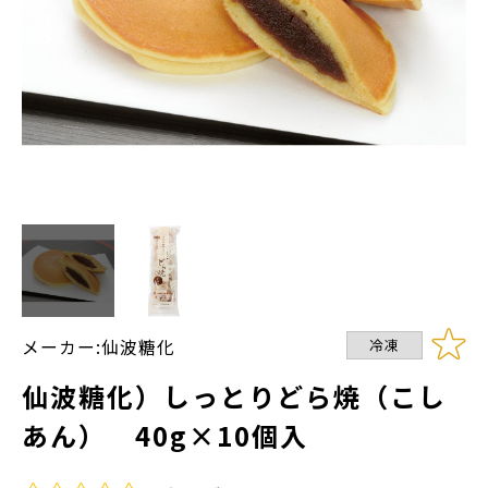
メーカー:仙波糖化
冷凍
仙波糖化）しっとりどら焼（こし
あん） 40g×10個入