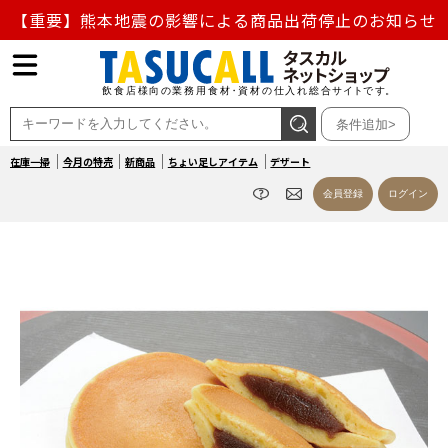
【重要】熊本地震の影響による商品出荷停止のお知らせ
熊本県熊本地方を震源とする地震の影響によるお荷物のお
届け遅延について
条件追加>
お盆の営業について
在庫一掃
今月の特売
新商品
ちょい足しアイテム
デザート
【重要】対象商品に関するお知らせ
会員登録
ログイン