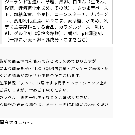
ジーランド製造）、砂糖、液卵、白あん（生あん、
砂糖、酵素糖化水あめ、その他）、さつま芋ペース
ト、加糖卵黄、小麦粉、コーンスターチ、ナパージ
ュ、食用乳化油脂、いりごま、麦芽糖、水あめ、乳
等を主要原料とする食品、カラメルソース／乳化
剤、ゲル化剤（増粘多糖類）、香料、pH調整剤、
（一部に小麦・卵・乳成分・ごまを含む）
最新の商品情報を表示できるよう努めておりますが
により商品規格・仕様（規格内容量・パッケージ画像・原
などの情報が変更される場合がございます。
在庫状況によって、お届けする商品とネットショップ上の
ございますが、予めご了承ください。
のラベル、裏面一括表示などをご確認ください。
な情報が必要な場合は、メーカー等にお問い合わせくださ
問合せは
こちら
。