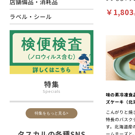
店舗備品・消耗品
ーキです。
￥1,803
ラベル・シール
特集
Specials
味の素冷凍食
ズケーキ（北
チーズ使用） 
こんがりと焼
特集をもっと見る>
トなし）
特長のバスク
す。北海道産
タスカルの各種SNS
ームチーズと