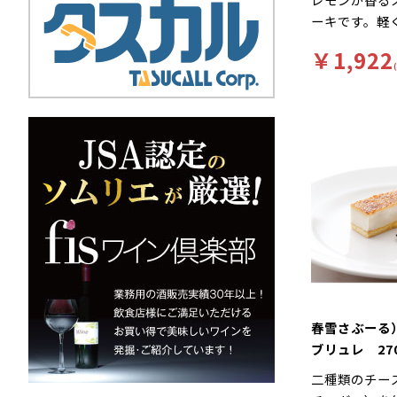
ーキです。軽
い食感と、チ
￥1,922
クをお楽しみ
軽い口溶けの
ーズ風味やコ
モンが香るス
キです。
春雪さぶーる
ブリュレ 27
し）
二種類のチー