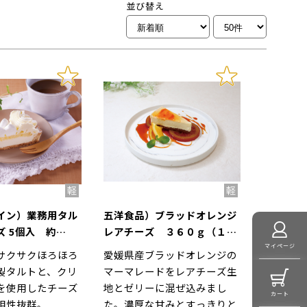
並び替え
イン）業務用タル
五洋食品）ブラッドオレンジ
ズ 5個入 約
レアチーズ ３６０ｇ（１２
入
個入）
マイページ
サクサクほろほろ
愛媛県産ブラッドオレンジの
製タルトと、クリ
マーマレードをレアチーズ生
を使用したチーズ
地とゼリーに混ぜ込みまし
カート
相性抜群。
た。濃厚な甘みとすっきりと