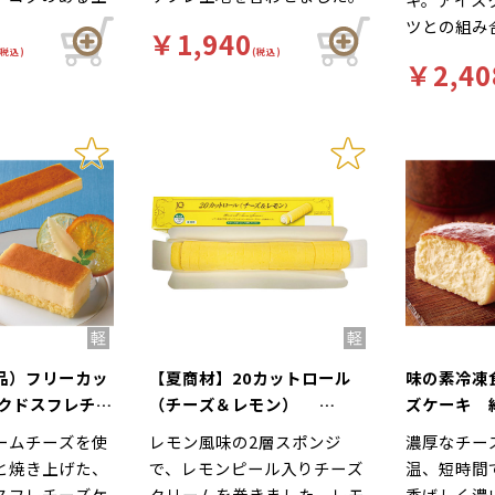
用し、ねっとり
瀬戸内産レモンの果汁と糖漬
ツとの組み
￥1,940
に仕上げまし
けレモンピールを使用。
す。
(税込)
(税込)
￥2,40
品）フリーカッ
【夏商材】20カットロール
味の素冷凍
イクドスフレチー
（チーズ＆レモン）
ズケーキ 約
クリームチーズ
210g（20カット）
ームチーズを使
レモン風味の2層スポンジ
濃厚なチー
g（カットな
と焼き上げた、
で、レモンピール入りチーズ
温、短時間
スフレチーズケ
クリームを巻きました。レモ
香ばしく濃