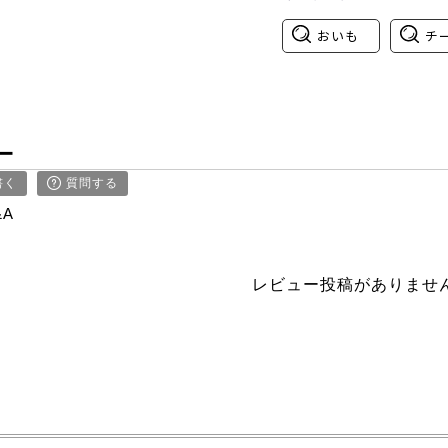
おいも
チ
ー
書く
質問する
&A
レビュー投稿がありませ