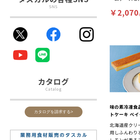
クリームを使
SNS
￥2,070
濃厚な味わい
た。
カタログ
Catalog
味の素冷凍食
カタログを請求する>
トケーキ ベ
ズ（北海道産
北海道産クリ
使用） 360
用しふんわり
し）
レモンが香る