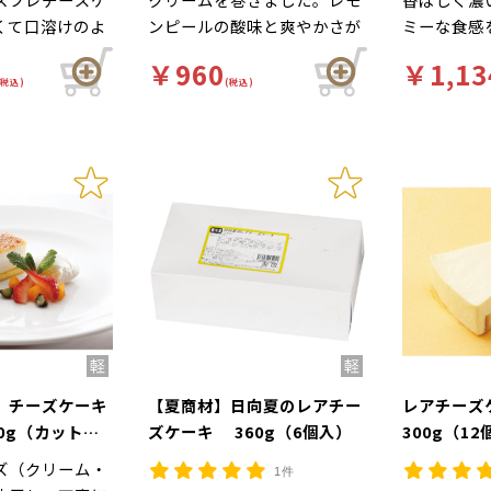
くて口溶けのよ
ンピールの酸味と爽やかさが
ミーな食感
ーズの風味やコ
特徴です。
チーズケー
￥960
￥1,13
いただけます。
っても崩れ
(税込)
(税込)
よい食感と、チ
ウトやデリ
クを楽しめるレ
めです。
フレチーズケー
）チーズケーキ
【夏商材】日向夏のレアチー
レアチー
0g（カットな
ズケーキ 360g（6個入）
300g（1
ズ（クリーム・
1件