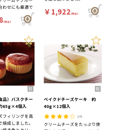
合わせにも最適で
￥1,922
(税込)
8
(税込)
食品）バスクチー
ベイクドチーズケーキ 約
65g×4個入
40g×12個入
ズフィリングを高
2件
で焼成しました。
クリームチーズをたっぷり使
い焼き色とクリー