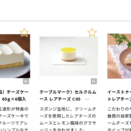
品）チーズケー
テーブルマーク）セルクルム
イーストナ
65g×6個入
ース レアチーズ C05
トレアチー
350g（10個入）
83g×5個
る波形が特長の
スポンジ生地に、クリームチ
こだわりの
チーズケーキで
ーズを使用したレアチーズの
食感の自家
フルーツでアレ
ムースとレモン風味のグラサ
ームチーズ
いシンプルなケ
ージュを合わせました。
ホイップが