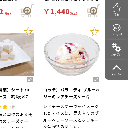
した酸味が特徴。
2
￥1,440
(税込)
(税込)
特集
いつもの!
操作手引
トップへ
製菓）シート70
ロッテ）バラエティ ブルーベ
ズ 約6g×70
リーのレアチーズケーキ
2L（ラクトアイス）
レアチーズケーキをイメージ
1件
したアイスに、果肉入りのブ
味とコクのある美
ルーベリーソースとクッキー
力のチーズケー
を混ぜ込みました。
クリームやフルー