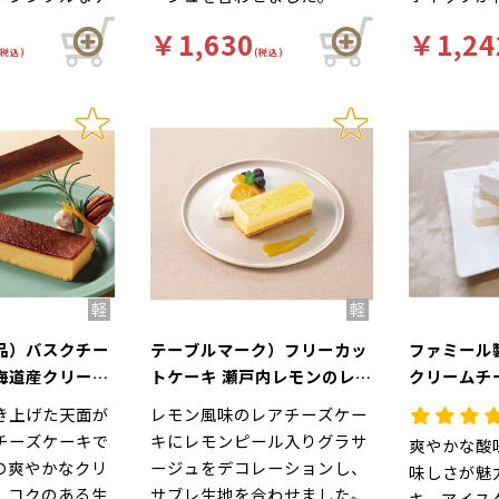
￥1,630
￥1,24
(税込)
(税込)
品）バスクチー
テーブルマーク）フリーカッ
ファミール
海道産クリーム
トケーキ 瀬戸内レモンのレア
クリームチー
460g（カッ
チーズケーキ 550g（カッ
カット入
き上げた天面が
レモン風味のレアチーズケー
トなし）
チーズケーキで
キにレモンピール入りグラサ
爽やかな酸
の爽やかなクリ
ージュをデコレーションし、
味しさが魅
、コクのある生
サブレ生地を合わせました。
キ。アイス