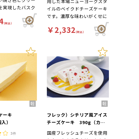
用した本場ニューヨークスタ
を実現したバスク
イルのベイクドチーズケーキ
キです。時間が経
です。濃厚な味わいがくせに
4
にくく、テイクア
なる逸品です。
(税込)
￥2,332
バリーにもおすす
(税込)
ズケーキ
フレック）シチリア風アイス
2個入）
チーズケーキ 390g（カッ
トなし）
国産フレッシュチーズを使用
3件