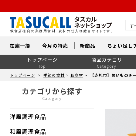
熊本県
在庫一掃
今月の特売
新商品
ちょい足し
トップページ
商品カテゴリ
Top
Category
洋風調理食品
和風調理食品
中華食材・韓国食材
米飯・麺類・パン
デザート
とれたて鮮魚【旬鮮便】
自然素材・水産
自然素材・畜産
自然素材・農産
洋風調味料
和風調味料
中華調味料
消耗品
洗剤・衛生
厨房用品
卓上用品
ユニフォーム
販促用品
季節の食材
ドリンク・飲料関連
介護食
ワイン
ワイン以外のお酒
産直市場（カット野菜）
製菓製パン材料・食材
レスキューフーズ
八重洲お弁当７点セット
包装資材全般
菓子包装
容器
イベント・テイクアウト
洗剤類・衛生用品
パン包装
飲食消耗品・飾り
厨房内消耗品
厨房内備品
袋・シート・食品包装
梱包・結束・ラッピング
店舗備品・消耗品
ラベル・シール
トップページ
>
季節の食材
>
秋商材
>
【赤札市】おいものチー
カテゴリから探す
Category
洋風調理食品
和風調理食品