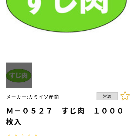
メーカー:カミイソ産商
常温
Ｍ－０５２７ すじ肉 １０００
枚入