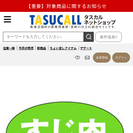
【重要】対象商品に関するお知らせ
【重要】熊本地震の影響による商品出荷停止のお知らせ
熊本県熊本地方を震源とする地震の影響によるお荷物のお
条件追加>
届け遅延について
在庫一掃
今月の特売
新商品
ちょい足しアイテム
デザート
お盆の営業について
会員登録
ログイン
【重要】対象商品に関するお知らせ