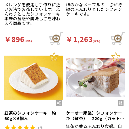
220g（カットなし）
メレンゲを使用し手作りに近
ほのかなメープルの甘さが特
い製法で製造しています。ふ
徴のふんわりとしたシフォン
んわりとしたシフォンケーキ
ケーキです。
本来の食感や美味しさを味わ
える商品です。
￥896
￥1,263
(税込)
(税込)
紅茶のシフォンケーキ 約
ケーオー産業）シフォンケー
60g×6個入
キ（紅茶） 220g（カットな
し）
紅茶が香るふんわり食感。自
1件