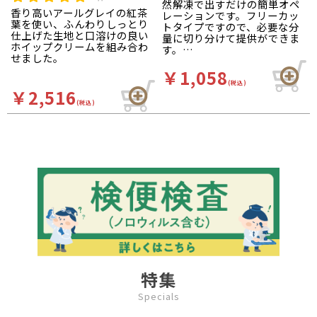
然解凍で出すだけの簡単オペ
香り高いアールグレイの紅茶
レーションです。フリーカッ
葉を使い、ふんわりしっとり
トタイプですので、必要な分
仕上げた生地と口溶けの良い
量に切り分けて提供ができま
ホイップクリームを組み合わ
す。
せました。
＜おすすめアレンジレシピ＞
￥1,058
＞紅茶シフォンいちごホイッ
(税込)
￥2,516
プ
(税込)
＞紅茶シフォンばななキャラ
メル
＞りんごキャラメルパフェ
特集
Specials