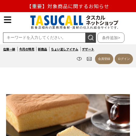
【重要】対象商品に関するお知らせ
【重要】熊本地震の影響による商品出荷停止のお知らせ
熊本県熊本地方を震源とする地震の影響によるお荷物のお
届け遅延について
条件追加>
お盆の営業について
在庫一掃
今月の特売
新商品
ちょい足しアイテム
デザート
会員登録
ログイン
【重要】対象商品に関するお知らせ