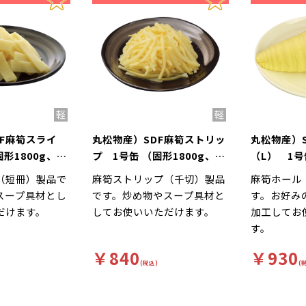
F麻筍スライ
丸松物産）SDF麻筍ストリッ
丸松物産）
固形1800g、内
プ 1号缶 （固形1800g、内
（L） 1号
g）
容総量2,950g）
1800g、内
（短冊）製品で
麻筍ストリップ（千切）製品
麻筍ホール
スープ具材とし
です。炒め物やスープ具材と
す。お好み
だけます。
してお使いいただけます。
加工してお
す。
￥840
￥930
(税込)
(