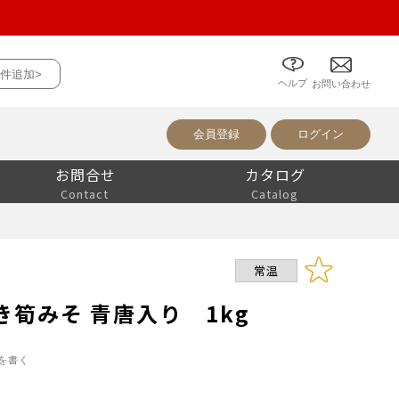
件追加>
ヘルプ
について
お問い合わせ
会員登録
ログイン
お問合せ
カタログ
Contact
Catalog
常温
筍みそ 青唐入り 1kg
を書く