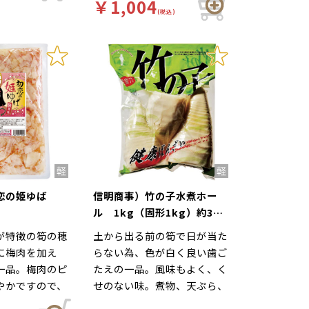
￥1,004
(税込)
初恋の姫ゆば
信明商事）竹の子水煮ホー
ル 1kg（固形1kg）約3～5
本入
が特徴の筍の穂
土から出る前の筍で日が当た
に梅肉を加え
らない為、色が白く良い歯ご
一品。梅肉のピ
たえの一品。風味もよく、く
やかですので、
せのない味。煮物、天ぷら、
です。サラダの
竹の子御飯、その他のお料理