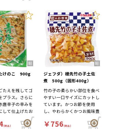
菜と和えるなどでお召し上が
りください。
けのこ 900g
ジェフダ）穂先竹の子土佐
煮 500g（固形400g）
ごたえを残してゴ
竹の子の柔らかい部位を食べ
をプラス。さらに
やすい一口サイズにカットし
赤唐辛子の辛みを
ています。かつお節を使用
にして仕上げたお
し、やわらかくかつお風味豊
かに煮含めました。
4
￥756
(税込)
(税込)