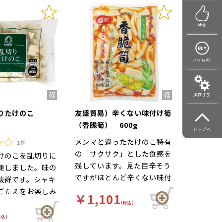
特集
いつもの!
操作手引
切りたけのこ
友盛貿易）辛くない味付け筍
（香脆筍） 600g
トップへ
メンマと違ったたけのこ特有
1件
の「サクサク」とした食感を
けのこを乱切りに
残しています。見た目辛そう
凍しました。味の
ですがほとんど辛くない味付
抜群です。シャキ
けタイプです。開封後、その
ごたえをお楽しみ
￥1,101
まま召しあがれます。麺類の
す。
(税込)
トッピングやシャキシャキ野
税込)