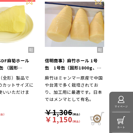
SDF麻筍ホール
信明商事）麻竹ホール 1号
缶 （固形
缶 1号缶（固形1800g、内
容総量2,950g）
容総量2950g）
（全形）製品で
麻竹はミャンマー原産で中国
のカットサイズに
や台湾で多く栽培されてお
使いいただけま
り、加工用に最適です。日本
ではメンマとして有名。
マイページ
￥1,306
税込)
(税込)
￥1,150
(税込)
カート