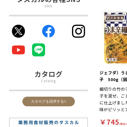
SNS
カタログ
ジェフダ）う
子 500g（固
Catalog
細切りの竹の
子を混ぜ、ご
カタログを請求する>
に仕上げまし
味がピリッと
っています。
￥745
(税込)