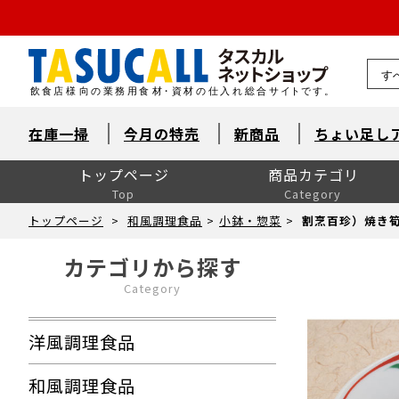
熊本県
在庫一掃
今月の特売
新商品
ちょい足し
トップページ
商品カテゴリ
Top
Category
洋風調理食品
和風調理食品
中華食材・韓国食材
米飯・麺類・パン
デザート
とれたて鮮魚【旬鮮便】
自然素材・水産
自然素材・畜産
自然素材・農産
洋風調味料
和風調味料
中華調味料
消耗品
洗剤・衛生
厨房用品
卓上用品
ユニフォーム
販促用品
季節の食材
ドリンク・飲料関連
介護食
ワイン
ワイン以外のお酒
産直市場（カット野菜）
製菓製パン材料・食材
レスキューフーズ
八重洲お弁当７点セット
包装資材全般
菓子包装
容器
イベント・テイクアウト
洗剤類・衛生用品
パン包装
飲食消耗品・飾り
厨房内消耗品
厨房内備品
袋・シート・食品包装
梱包・結束・ラッピング
店舗備品・消耗品
ラベル・シール
トップページ
>
和風調理食品
>
小鉢・惣菜
>
割烹百珍）焼き筍
カテゴリから探す
Category
洋風調理食品
和風調理食品