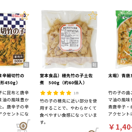
ま辛細切竹の
堂本食品）穂先竹の子土佐
太堀）青唐た
形450g）
煮 500g（約60個入）
子に昆布と唐辛
竹の子の歯
1件
ま油の風味豊か
マ油の風味
竹の子の穂先に近い部分を使
た。唐辛子の辛
青唐辛子・
用することで、やわらかくて
アクセントにな
アクセント
食べやすい食感になっていま
惣菜です。
す。
￥1,40