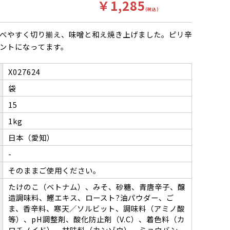
￥1,285
(税込)
べやすく切り揃え、味噌と和え焼き上げました。ピリ辛
ントになってます。
X027624
袋
15
1kg
日本（愛知）
-
そのままご使用ください。
たけのこ（ベトナム）、みそ、砂糖、青唐辛子、醸
造調味料、鰹エキス、ロースト?油パウダー、ご
ま、香辛料、寒天／ソルビット、調味料（アミノ酸
等）、pH調整剤、酸化防止剤（V.C）、着色料（カ
ロチノイド）、甘味料（カンゾウ）、ミョウバン、