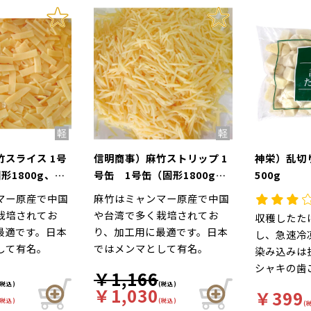
スライス 1号
信明商事）麻竹ストリップ 1
神栄）乱
形1800g、内
号缶 1号缶（固形1800g、
500g
）
内容総量2950g）
マー原産で中国
麻竹はミャンマー原産で中国
栽培されてお
や台湾で多く栽培されてお
収穫したた
最適です。日本
り、加工用に最適です。日本
し、急速冷
して有名。
ではメンマとして有名。
染み込みは
シャキの歯
￥1,166
いただけま
(税込)
(税込)
￥1,030
￥399
(税込)
(税込)
(