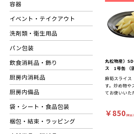
容器
イベント・テイクアウト
洗剤類・衛生用品
パン包装
丸松物産）SD
飲食消耗品・飾り
ス 1号缶 （
容総量2,950
厨房内消耗品
麻筍スライス
す。炒め物や
厨房内備品
てお使いいた
袋・シート・食品包装
￥850
(税込)
梱包・結束・ラッピング