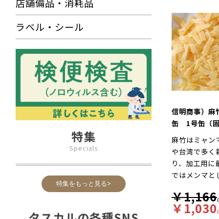
店舗備品・消耗品
ラベル・シール
信明商事）麻竹
缶 1号缶（固
特集
容総量2950g
麻竹はミャン
Specials
や台湾で多く
り、加工用に
ではメンマと
特集をもっと見る>
￥1,166
￥1,030
タスカルの各種SNS