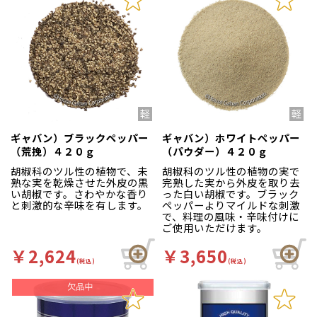
ギャバン）ブラックペッパー
ギャバン）ホワイトペッパー
（荒挽）４２０ｇ
（パウダー）４２０ｇ
胡椒科のツル性の植物で、未
胡椒科のツル性の植物の実で
熟な実を乾燥させた外皮の黒
完熟した実から外皮を取り去
い胡椒です。さわやかな香り
った白い胡椒です。ブラック
と刺激的な辛味を有します。
ペッパーよりマイルドな刺激
で、料理の風味・辛味付けに
ご使用いただけます。
￥2,624
￥3,650
(税込)
(税込)