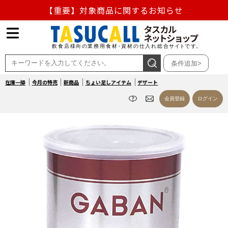
【重要】熊本地震の影響による商品出荷停止のお知らせ
熊本県熊本地方を震源とする地震の影響によるお荷物のお
届け遅延について
条件追加>
お盆の営業について
在庫一掃
今月の特売
新商品
ちょい足しアイテム
デザート
【重要】対象商品に関するお知らせ
会員登録
ログイン