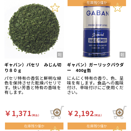
ギャバン）パセリ みじん切
ギャバン）ガーリックパウダ
り８０ｇ
ー 400g缶
パセリ特有の香気と鮮明な緑
にんにく特有の香り、色、呈
色を保持させた乾燥パセリで
味を有します。食品への風味
す。快い芳香と特有の香味を
付け、辛味付けにご使用くだ
有します。
さい。
￥1,371
￥2,192
(税込)
(税込)