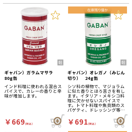
ギャバン）ガラムマサラ
ギャバン）オレガノ（みじん
80g缶
切り） 24g缶
インド料理に使われる混合ス
シソ科の植物で、マジョラム
パイスで、カレーの香りと辛
に似た香りとほろ苦さを有し
味が増加します。
ます。イタリア・メキシコ料
理に欠かせないスパイスで
す。トマト料理や魚貝類のス
パゲティ、ドレッシング等に
幅広くご使用ください。
￥669
￥691
(税込)
(税込)