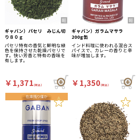
ギャバン）パセリ みじん切
ギャバン）ガラムマサラ
り８０ｇ
200g缶
パセリ特有の香気と鮮明な緑
インド料理に使われる混合ス
色を保持させた乾燥パセリで
パイスで、カレーの香りと辛
す。快い芳香と特有の香味を
味が増加します。
有します。
￥1,371
￥1,350
(税込)
(税込)