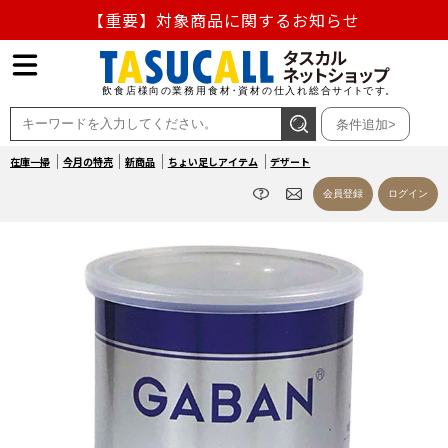
【重要】対象商品に関するお知らせ
【重要】熊本地震の影響による商品出荷停止のお知らせ
熊本県熊本地方を震源とする地震の影響によるお荷物のお
条件追加>
届け遅延について
在庫一掃
今月の特売
新商品
ちょい足しアイテム
デザート
お盆の営業について
会員登録
ログイン
【重要】対象商品に関するお知らせ