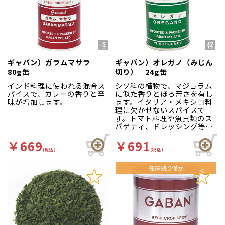
ギャバン）ガラムマサラ
ギャバン）オレガノ（みじん
80g缶
切り） 24g缶
インド料理に使われる混合ス
シソ科の植物で、マジョラム
パイスで、カレーの香りと辛
に似た香りとほろ苦さを有し
味が増加します。
ます。イタリア・メキシコ料
理に欠かせないスパイスで
す。トマト料理や魚貝類のス
パゲティ、ドレッシング等に
幅広くご使用ください。
￥669
￥691
(税込)
(税込)