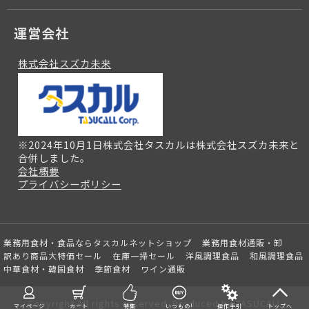
運営会社
株式会社スズカ未来
※2024年10月1日株式会社タスカルは株式会社スズカ未来と
合併しました。
会社概要
プライバシーポリシー
業務用食材・食品ならタスカルネットショップ
業務用食材通販・卸
訳あり商品大特価セール
在庫一掃セール
洋風調理食品
和風調理食品
中華食材・韓国食材
季節食材
ワイン通販
Copyright All rights reserved. Produced by TASUCALL
マイページ
カート
特集
いつもの!
操作手引
トップへ