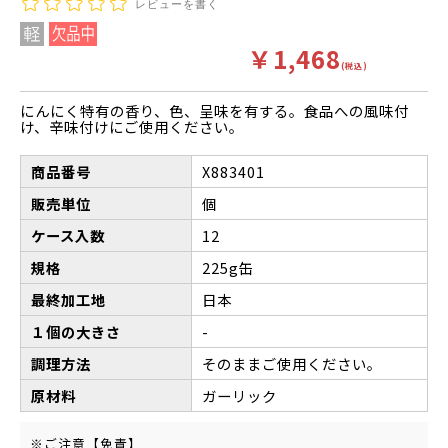
レビューを書く
￥1,468
(税込)
にんにく特有の香り、色、呈味を有する。食品への風味付
け、辛味付けにご使用ください。
商品番号
X883401
販売単位
個
ケース入数
12
規格
225g缶
最終加工地
日本
１個の大きさ
-
調理方法
そのままご使用ください。
原材料
ガーリック
※ご注意【免責】