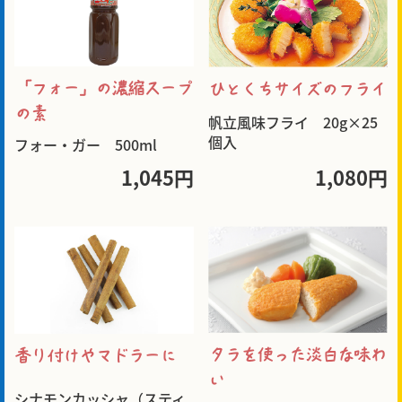
「フォー」の濃縮スープ
ひとくちサイズのフライ
の素
帆立風味フライ 20g×25
個入
フォー・ガー 500ml
1,045円
1,080円
タラを使った淡白な味わ
香り付けやマドラーに
い
シナモンカッシャ（スティ