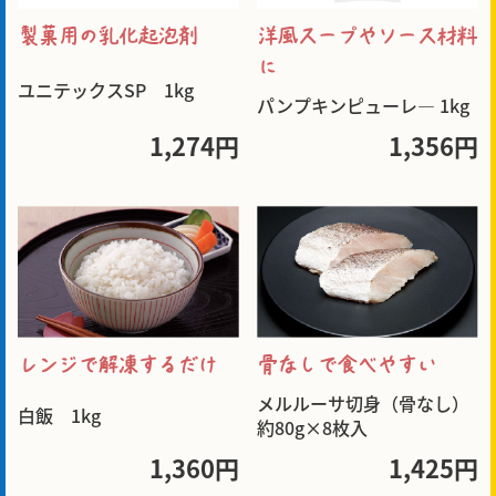
製菓用の乳化起泡剤
洋風スープやソース材料
に
ユニテックスSP 1kg
パンプキンピューレ― 1kg
1,274円
1,356円
骨なしで食べやすい
レンジで解凍するだけ
メルルーサ切身（骨なし）
白飯 1kg
約80g×8枚入
1,360円
1,425円