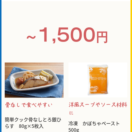
1,500
～
円
洋風スープやソース材料
骨なしで食べやすい
に
簡単クック骨なしとろ銀ひ
冷凍 かぼちゃペースト
らす 80g×5枚入
500g