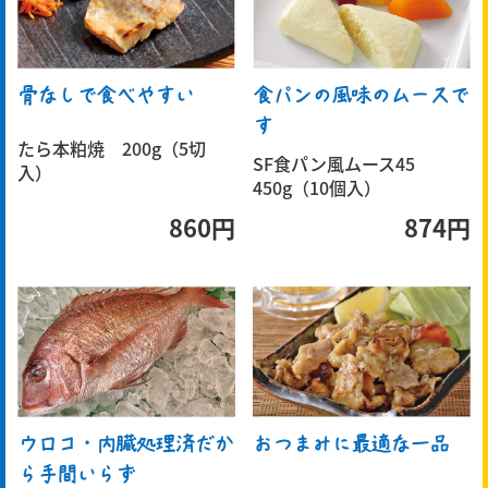
骨なしで食べやすい
食パンの風味のムースで
す
たら本粕焼 200g（5切
SF食パン風ムース45
入）
450g（10個入）
860円
874円
ウロコ・内臓処理済だか
おつまみに最適な一品
ら手間いらず