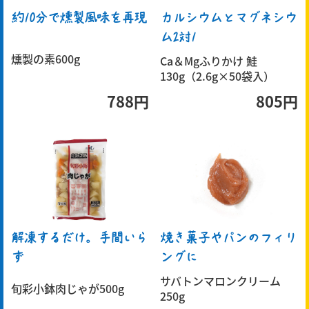
約10分で燻製風味を再現
カルシウムとマグネシウ
ム2対1
燻製の素600g
Ca＆Mgふりかけ 鮭
130g（2.6g×50袋入）
788円
805円
焼き菓子やパンのフィリ
解凍するだけ。手間いら
ングに
ず
サバトンマロンクリーム
旬彩小鉢肉じゃが500g
250g