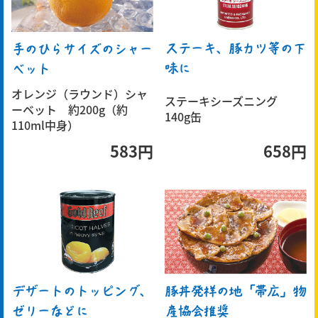
ステーキ、豚カツ等の下
手のひらサイズのシャー
味に
ベット
オレンジ（ラウンド）シャ
ステーキシーズニング
ーベット 約200g（約
140g缶
110ml中身）
583円
658円
デザートのトッピング、
豚丼発祥の地「帯広」物
ゼリーなどに
産協会推奨