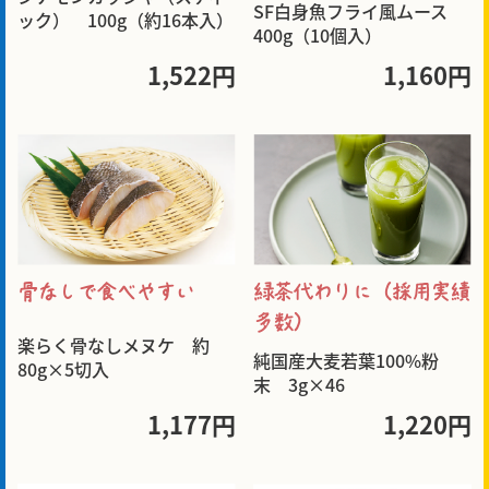
SF白身魚フライ風ムース
ック） 100g（約16本入）
400g（10個入）
1,522円
1,160円
緑茶代わりに（採用実績
骨なしで食べやすい
多数）
楽らく骨なしメヌケ 約
純国産大麦若葉100%粉
80g×5切入
末 3g×46
1,177円
1,220円