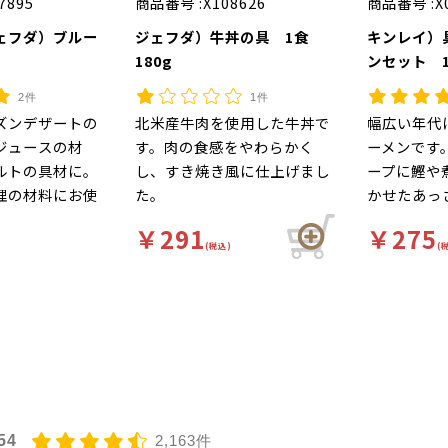
7895
商品番号 :
X108626
商品番号 :
X
ェフダ）ブルー
ジェフダ）牛丼の具 1食
キンレイ）
g
180g
ンセット 1
180g）
2件
1件
ズンデザートの
北米産牛肉を使用した牛丼で
幅広い年代
ジュースの材
す。肉の食感をやわらかく
ーメンです
ルトの具材に。
し、すき焼き風に仕上げまし
ープに鰹や
理の材料にお使
た。
かせたあっ
す。
ープが特徴
￥291
￥275
(税込)
(
54
2,163件