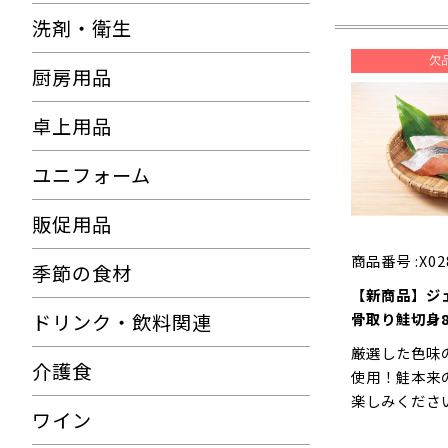
洗剤・衛生
厨房用品
卓上用品
ユニフォーム
販促用品
商品番号 :
X02
季節の食材
【新商品】ジェ
ドリンク・飲料関連
骨取り鮭切身8
入）
厳選した色味
介護食
使用！鮭本来
楽しみくださ
ワイン