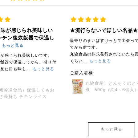
風味が感じられ美味しい
★流行らないでほしい名品★
ンチン後炊飯器で保温し
最寄りのまいばすけっとで出会っ
.
もっと見る
てから虜です。
丸協食品の株式発行されていたら
味が感じられ美味しいです。
くらい...
もっと見る
炊飯器で保温してから、盛り付
見た目も味も...
もっと見る
ご購入者様
丸協食産）とんそくのと
煮 500g（約4～6個入
素冷凍食品）保温してもお
さ長持ち チキンライス
もっと見る