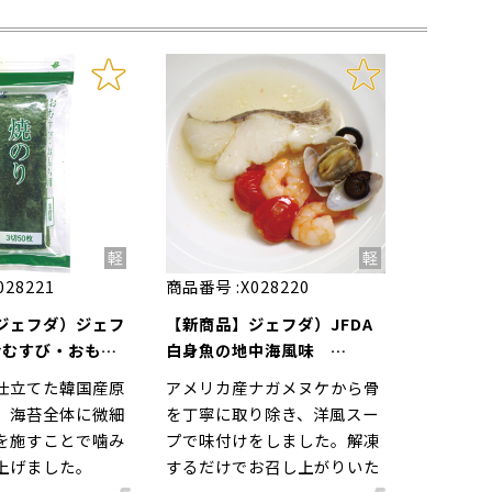
028221
商品番号 :
X028220
ジェフダ）ジェフ
【新商品】ジェフダ）JFDA
おむすび・おもち
白身魚の地中海風味
枚入
245g（5切入）
仕立てた韓国産原
アメリカ産ナガメヌケから骨
、海苔全体に微細
を丁寧に取り除き、洋風スー
を施すことで噛み
プで味付けをしました。解凍
上げました。
するだけでお召し上がりいた