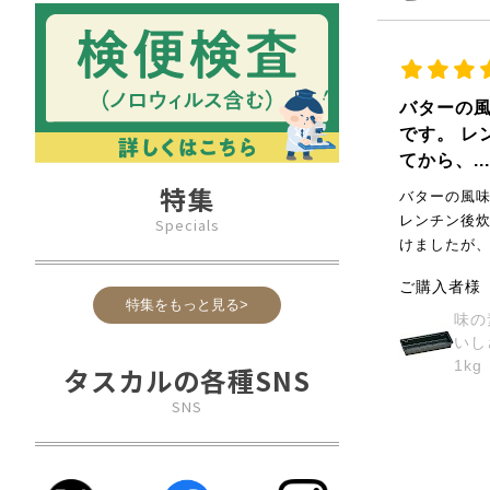
バターの
です。 レ
てから、..
特集
バターの風
レンチン後
Specials
けましたが、
ご購入者様
特集をもっと見る>
味の
いし
1kg
タスカルの各種SNS
SNS