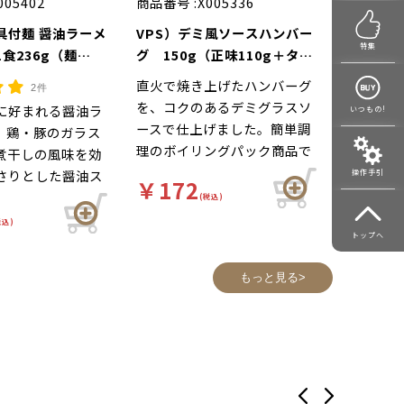
005402
商品番号 :
X005336
具付麺 醤油ラーメ
VPS）デミ風ソースハンバー
特集
食236g（麺
グ 150g（正味110g＋タレ
40g）
直火で焼き上げたハンバーグ
2件
を、コクのあるデミグラスソ
に好まれる醤油ラ
いつもの!
ースで仕上げました。簡単調
。鶏・豚のガラス
理のボイリングパック商品で
煮干しの風味を効
す。
さりとした醤油ス
操作手引
￥172
です。
(税込)
税込)
トップへ
もっと見る>