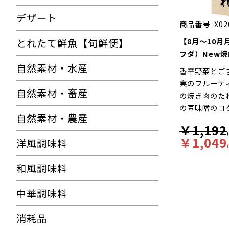
デザート
商品番号 :
X02
とれたて鮮魚【旬鮮便】
【8月～10月
フダ）New焼
自然素材・水産
香辛野菜とご
実のフルーテ
自然素材・畜産
の焼き肉のた
の豆味噌のコ
自然素材・農産
で後味すっき
￥1,192
た。さらに、
￥1,049
洋風調味料
ることで、タ
ポイントにな
和風調味料
中華調味料
消耗品