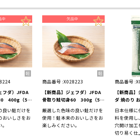
8224
商品番号 :
X028223
商品番号 :
X
フダ）JFDA
【新商品】ジェフダ）JFDA
【新商品】
0 400g（5枚
骨取り鮭切身60 300g（5枚
ダ 焼のり 
入）
用 3切50
の良い鮭だけを
厳選した色味の良い鮭だけを
日本仕様に
のおいしさをお
使用！鮭本来のおいしさをお
料を使用し
い。
楽しみください。
穴開け加工
切り易く仕