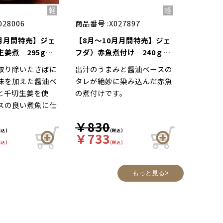
028006
商品番号 :
X027897
0月月間特売】ジェ
【8月～10月月間特売】ジェ
姜煮 295g（5
フダ）赤魚煮付け 240ｇ
（5枚入）
取り除いたさばに
出汁のうまみと醤油ベースの
味を加えた醤油ベ
タレが絶妙に染み込んだ赤魚
と千切生姜を使
の煮付けです。
スの良い煮魚に仕
。
￥830
税込)
(税込)
￥733
税込)
(税込)
もっと見る>