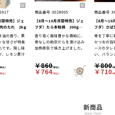
6917
商品番号 :
X028005
商品番号 :
X
月間特売】ジェ
【8月～10月月間特売】ジェ
【8月～1
肉のたれ 2kg
フダ）たら本粕焼 200g（5
フダ）さば生
切入）
切入）
ま油の香り、果
香り高く風味豊かな酒粕に、
骨を丁寧に
ィな甘さが特長
骨なしの助宗だらを漬け込み
かつおの旨
れです。隠し味
加熱蒸気で焼き上げました。
ースのタレ
ク、レモン果汁
い、バラン
りと仕上げまし
上げました
￥860
￥800
いりごまを加え
(税込)
(税込)
(
￥764
￥710
レのりの良さも
(税込)
(税込)
(
っています。
新商品
New item