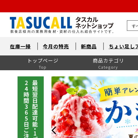
熊本県
在庫一掃
今月の特売
新商品
ちょい足し
トップページ
商品カテゴリ
Top
Category
洋風調理食品
和風調理食品
中華食材・韓国食材
米飯・麺類・パン
デザート
とれたて鮮魚【旬鮮便】
自然素材・水産
自然素材・畜産
自然素材・農産
洋風調味料
和風調味料
中華調味料
消耗品
洗剤・衛生
厨房用品
卓上用品
ユニフォーム
販促用品
季節の食材
ドリンク・飲料関連
介護食
ワイン
ワイン以外のお酒
産直市場（カット野菜）
製菓製パン材料・食材
レスキューフーズ
八重洲お弁当７点セット
包装資材全般
菓子包装
容器
イベント・テイクアウト
洗剤類・衛生用品
パン包装
飲食消耗品・飾り
厨房内消耗品
厨房内備品
袋・シート・食品包装
梱包・結束・ラッピング
店舗備品・消耗品
ラベル・シール