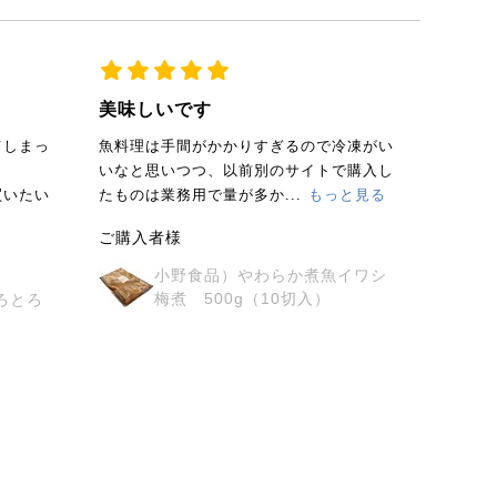
美味しいです
和栗
てしまっ
魚料理は手間がかかりすぎるので冷凍がい
以前は
いなと思いつつ、以前別のサイトで購入し
したが
買いたい
たものは業務用で量が多か...
もっと見る
り物に
ご購入者様
すぎた
小野食品）やわらか煮魚イワシ
梅煮 500g（10切入）
ろとろ
）