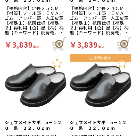
ったりとした３Ｅ設計。かか
ったりとした３Ｅ設計。かか
とが低いので脱ぎ履きしやす
とが低いので脱ぎ履きしやす
【規格内容】足長２５ＣＭ
【規格内容】足長２４ＣＭ
くなっています。
くなっています。
【材質】ソール部：ＥＶＡ／
【材質】ソール部：ＥＶＡ／
ゴム アッパー部：人工皮革
ゴム アッパー部：人工皮革
【補足１】抗菌仕様【補足
【補足１】抗菌仕様【補足
２】再利用【色】黒【柄】柄
２】再利用【色】黒【柄】柄
無【キーワード】厨房靴、滑
無【キーワード】厨房靴、滑
りにくい、工場 カカトが低
りにくい、工場 カカトが低
く、脱ぎ履きしやすいサボタ
く、脱ぎ履きしやすいサボタ
￥3,839
￥3,839
イプ。クッション性が良く、
イプ。クッション性が良く、
(税込)
(税込)
疲れにくさや滑りにくさはα－
疲れにくさや滑りにくさはα－
１００シリーズと同仕様で
１００シリーズと同仕様で
す。食品加工厨房用スニーカ
す。食品加工厨房用スニーカ
ー「シェフメイト」は清潔・
ー「シェフメイト」は清潔・
耐滑・快適を基本コンセプト
耐滑・快適を基本コンセプト
に開発されました。滑りにく
に開発されました。滑りにく
い…滑りにくい防滑グリット
い…滑りにくい防滑グリット
ソールには他方向に効くウィ
ソールには他方向に効くウィ
ンドミルパターンを採用。滑
ンドミルパターンを採用。滑
りやすい床や雨の日等にも優
りやすい床や雨の日等にも優
れた防滑性を発揮します。疲
れた防滑性を発揮します。疲
れにくい…靴自体が軽量で、
れにくい…靴自体が軽量で、
クッション性の良いインソー
クッション性の良いインソー
ルが長時間の立ち作業をサポ
ルが長時間の立ち作業をサポ
ートします。足幅ゆったり３
ートします。足幅ゆったり３
シェフメイトサボ α－１２
シェフメイトサボ α－１２
Ｅサイズ…つま先部分までゆ
Ｅサイズ…つま先部分までゆ
０ 黒 ２３．０ｃｍ
０ 黒 ２２．０ｃｍ
ったりとした３Ｅ設計。かか
ったりとした３Ｅ設計。かか
とが低いので脱ぎ履きしやす
とが低いので脱ぎ履きしやす