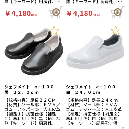
無【キーワード】厨房靴、滑
無【キーワード】厨房靴、滑
りにくい、工場 靴底は軽く
りにくい、工場 靴底は軽く
て滑りにくいハイグリップ仕
て滑りにくいハイグリップ仕
￥4,180
￥4,180
様。長時間の作業による疲労
様。長時間の作業による疲労
(税込)
(税込)
を軽減、快適な着用感のため
を軽減、快適な着用感のため
に様々な工夫がされていま
に様々な工夫がされていま
す。インソールの表面には抗
す。インソールの表面には抗
菌加工を施しており、清潔で
菌加工を施しており、清潔で
す。食品加工厨房用スニーカ
す。食品加工厨房用スニーカ
ー「シェフメイト」は清潔・
ー「シェフメイト」は清潔・
耐滑・快適を基本コンセプト
耐滑・快適を基本コンセプト
に開発されました。滑りにく
に開発されました。滑りにく
い…滑りにくい防滑グリット
い…滑りにくい防滑グリット
ソールには他方向に効くウィ
ソールには他方向に効くウィ
ンドミルパターンを採用。滑
ンドミルパターンを採用。滑
りやすい床や雨の日等にも優
りやすい床や雨の日等にも優
れた防滑性を発揮します。疲
れた防滑性を発揮します。疲
れにくい…靴自体が軽量で、
れにくい…靴自体が軽量で、
クッション性の良いインソー
クッション性の良いインソー
シェフメイト α－１００
シェフメイト α－１００
ルが長時間の立ち作業をサポ
ルが長時間の立ち作業をサポ
黒 ２２．０ｃｍ
白 ２４．０ｃｍ
ートします。足幅ゆったり３
ートします。足幅ゆったり３
Ｅサイズ…つま先部分までゆ
Ｅサイズ…つま先部分までゆ
【規格内容】足長２２ＣＭ
【規格内容】足長２４ｃｍ
ったりとした３Ｅ設計。
ったりとした３Ｅ設計。
【材質】ソール部：ＥＶＡ／
【材質】ソール部：ＥＶＡ／
ゴム アッパー部：人工皮革
ゴム アッパー部：人工皮革
【補足１】抗菌仕様【補足
【補足】抗菌仕様【補足２】
２】再利用【色】黒【柄】柄
再利用【色】白【柄】柄無
無【キーワード】厨房靴、滑
【キーワード】厨房靴、滑り
りにくい、工場 靴底は軽く
にくい、工場 靴底は軽くて