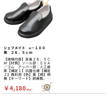
菌加工を施しており、清潔で
菌加工を施しており、清潔で
す。食品加工厨房用スニーカ
す。食品加工厨房用スニーカ
ー「シェフメイト」は清潔・
ー「シェフメイト」は清潔・
耐滑・快適を基本コンセプト
耐滑・快適を基本コンセプト
に開発されました。滑りにく
に開発されました。滑りにく
い…滑りにくい防滑グリット
い…滑りにくい防滑グリット
ソールには他方向に効くウィ
ソールには他方向に効くウィ
ンドミルパターンを採用。滑
ンドミルパターンを採用。滑
りやすい床や雨の日等にも優
りやすい床や雨の日等にも優
れた防滑性を発揮します。疲
れた防滑性を発揮します。疲
れにくい…靴自体が軽量で、
れにくい…靴自体が軽量で、
クッション性の良いインソー
クッション性の良いインソー
シェフメイト α－１００
ルが長時間の立ち作業をサポ
ルが長時間の立ち作業をサポ
黒 ２６．５ｃｍ
ートします。足幅ゆったり３
ートします。足幅ゆったり３
Ｅサイズ…つま先部分までゆ
Ｅサイズ…つま先部分までゆ
【規格内容】足長２６．５Ｃ
ったりとした３Ｅ設計。
ったりとした３Ｅ設計。
Ｍ【材質】ソール部：ＥＶＡ
／ゴム アッパー部：人工皮
革【補足１】抗菌仕様【補足
２】再利用【色】黒【柄】柄
無【キーワード】厨房靴、滑
りにくい、工場 靴底は軽く
て滑りにくいハイグリップ仕
￥4,180
様。長時間の作業による疲労
(税込)
を軽減、快適な着用感のため
に様々な工夫がされていま
す。インソールの表面には抗
菌加工を施しており、清潔で