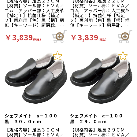
【規格内容】足長２３ＣＭ
【規格内容】足長２２ＣＭ
くなっています。
くなっています。
【材質】ソール部：ＥＶＡ／
【材質】ソール部：ＥＶＡ／
ゴム アッパー部：人工皮革
ゴム アッパー部：人工皮革
【補足１】抗菌仕様【補足
【補足１】抗菌仕様【補足
２】再利用【色】黒【柄】柄
２】再利用【色】黒【柄】柄
無【キーワード】厨房靴、滑
無【キーワード】厨房靴、滑
りにくい、工場 カカトが低
りにくい、工場 カカトが低
く、脱ぎ履きしやすいサボタ
く、脱ぎ履きしやすいサボタ
￥3,839
￥3,839
イプ。クッション性が良く、
イプ。クッション性が良く、
(税込)
(税込)
疲れにくさや滑りにくさはα－
疲れにくさや滑りにくさはα－
１００シリーズと同仕様で
１００シリーズと同仕様で
す。食品加工厨房用スニーカ
す。食品加工厨房用スニーカ
ー「シェフメイト」は清潔・
ー「シェフメイト」は清潔・
耐滑・快適を基本コンセプト
耐滑・快適を基本コンセプト
に開発されました。滑りにく
に開発されました。滑りにく
い…滑りにくい防滑グリット
い…滑りにくい防滑グリット
ソールには他方向に効くウィ
ソールには他方向に効くウィ
ンドミルパターンを採用。滑
ンドミルパターンを採用。滑
りやすい床や雨の日等にも優
りやすい床や雨の日等にも優
れた防滑性を発揮します。疲
れた防滑性を発揮します。疲
れにくい…靴自体が軽量で、
れにくい…靴自体が軽量で、
クッション性の良いインソー
クッション性の良いインソー
ルが長時間の立ち作業をサポ
ルが長時間の立ち作業をサポ
ートします。足幅ゆったり３
ートします。足幅ゆったり３
シェフメイト α－１００
シェフメイト α－１００
Ｅサイズ…つま先部分までゆ
Ｅサイズ…つま先部分までゆ
黒 ３０．０ｃｍ
黒 ２９．０ｃｍ
ったりとした３Ｅ設計。かか
ったりとした３Ｅ設計。かか
とが低いので脱ぎ履きしやす
とが低いので脱ぎ履きしやす
【規格内容】足長３０ＣＭ
【規格内容】足長２９ＣＭ
くなっています。
くなっています。
【材質】ソール部：ＥＶＡ／
【材質】ソール部：ＥＶＡ／