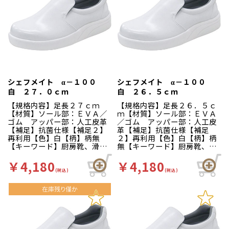
ー「シェフメイト」は清潔・
ー「シェフメイト」は清潔・
耐滑・快適を基本コンセプト
耐滑・快適を基本コンセプト
に開発されました。滑りにく
に開発されました。滑りにく
い…滑りにくい防滑グリット
い…滑りにくい防滑グリット
ソールには他方向に効くウィ
ソールには他方向に効くウィ
ンドミルパターンを採用。滑
ンドミルパターンを採用。滑
りやすい床や雨の日等にも優
りやすい床や雨の日等にも優
れた防滑性を発揮します。疲
れた防滑性を発揮します。疲
れにくい…靴自体が軽量で、
れにくい…靴自体が軽量で、
クッション性の良いインソー
クッション性の良いインソー
シェフメイト α－１００
シェフメイト α－１００
ルが長時間の立ち作業をサポ
ルが長時間の立ち作業をサポ
白 ２７．０ｃｍ
白 ２６．５ｃｍ
ートします。足幅ゆったり３
ートします。足幅ゆったり３
Ｅサイズ…つま先部分までゆ
Ｅサイズ…つま先部分までゆ
【規格内容】足長２７ｃｍ
【規格内容】足長２６．５ｃ
ったりとした３Ｅ設計。
ったりとした３Ｅ設計。
【材質】ソール部：ＥＶＡ／
ｍ【材質】ソール部：ＥＶＡ
ゴム アッパー部：人工皮革
／ゴム アッパー部：人工皮
【補足】抗菌仕様【補足２】
革【補足】抗菌仕様【補足
再利用【色】白【柄】柄無
２】再利用【色】白【柄】柄
【キーワード】厨房靴、滑り
無【キーワード】厨房靴、滑
にくい、工場 靴底は軽くて
りにくい、工場 靴底は軽く
滑りにくいハイグリップ仕
て滑りにくいハイグリップ仕
￥4,180
￥4,180
様。長時間の作業による疲労
様。長時間の作業による疲労
(税込)
(税込)
を軽減、快適な着用感のため
を軽減、快適な着用感のため
に様々な工夫がされていま
に様々な工夫がされていま
す。インソールの表面には抗
す。インソールの表面には抗
菌加工を施しており、清潔で
菌加工を施しており、清潔で
す。食品加工厨房用スニーカ
す。食品加工厨房用スニーカ
ー「シェフメイト」は清潔・
ー「シェフメイト」は清潔・
耐滑・快適を基本コンセプト
耐滑・快適を基本コンセプト