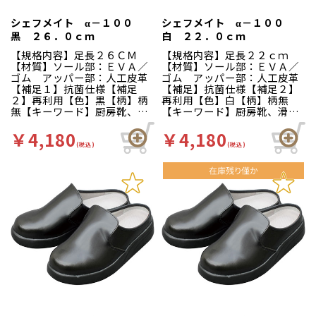
れにくい…靴自体が軽量で、
れにくい…靴自体が軽量で、
クッション性の良いインソー
クッション性の良いインソー
シェフメイト α－１００
シェフメイト α－１００
ルが長時間の立ち作業をサポ
ルが長時間の立ち作業をサポ
黒 ２６．０ｃｍ
白 ２２．０ｃｍ
ートします。足幅ゆったり３
ートします。足幅ゆったり３
Ｅサイズ…つま先部分までゆ
Ｅサイズ…つま先部分までゆ
【規格内容】足長２６ＣＭ
【規格内容】足長２２ｃｍ
ったりとした３Ｅ設計。
ったりとした３Ｅ設計。
【材質】ソール部：ＥＶＡ／
【材質】ソール部：ＥＶＡ／
ゴム アッパー部：人工皮革
ゴム アッパー部：人工皮革
【補足１】抗菌仕様【補足
【補足】抗菌仕様【補足２】
２】再利用【色】黒【柄】柄
再利用【色】白【柄】柄無
無【キーワード】厨房靴、滑
【キーワード】厨房靴、滑り
りにくい、工場 靴底は軽く
にくい、工場 靴底は軽くて
て滑りにくいハイグリップ仕
滑りにくいハイグリップ仕
￥4,180
￥4,180
様。長時間の作業による疲労
様。長時間の作業による疲労
(税込)
(税込)
を軽減、快適な着用感のため
を軽減、快適な着用感のため
に様々な工夫がされていま
に様々な工夫がされていま
す。インソールの表面には抗
す。インソールの表面には抗
菌加工を施しており、清潔で
菌加工を施しており、清潔で
す。食品加工厨房用スニーカ
す。食品加工厨房用スニーカ
ー「シェフメイト」は清潔・
ー「シェフメイト」は清潔・
耐滑・快適を基本コンセプト
耐滑・快適を基本コンセプト
に開発されました。滑りにく
に開発されました。滑りにく
い…滑りにくい防滑グリット
い…滑りにくい防滑グリット
ソールには他方向に効くウィ
ソールには他方向に効くウィ
ンドミルパターンを採用。滑
ンドミルパターンを採用。滑
りやすい床や雨の日等にも優
りやすい床や雨の日等にも優
れた防滑性を発揮します。疲
れた防滑性を発揮します。疲
れにくい…靴自体が軽量で、
れにくい…靴自体が軽量で、
クッション性の良いインソー
クッション性の良いインソー