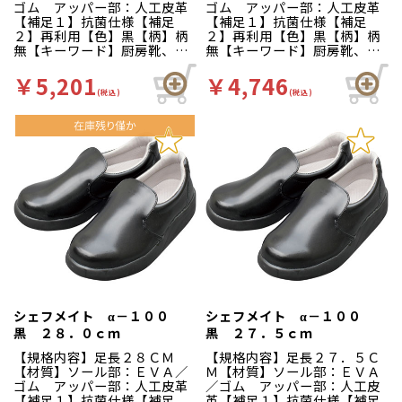
ゴム アッパー部：人工皮革
ゴム アッパー部：人工皮革
【補足１】抗菌仕様【補足
【補足１】抗菌仕様【補足
２】再利用【色】黒【柄】柄
２】再利用【色】黒【柄】柄
無【キーワード】厨房靴、滑
無【キーワード】厨房靴、滑
りにくい、工場 靴底は軽く
りにくい、工場 靴底は軽く
て滑りにくいハイグリップ仕
て滑りにくいハイグリップ仕
￥5,201
￥4,746
様。長時間の作業による疲労
様。長時間の作業による疲労
(税込)
(税込)
を軽減、快適な着用感のため
を軽減、快適な着用感のため
に様々な工夫がされていま
に様々な工夫がされていま
す。インソールの表面には抗
す。インソールの表面には抗
菌加工を施しており、清潔で
菌加工を施しており、清潔で
す。食品加工厨房用スニーカ
す。食品加工厨房用スニーカ
ー「シェフメイト」は清潔・
ー「シェフメイト」は清潔・
耐滑・快適を基本コンセプト
耐滑・快適を基本コンセプト
に開発されました。滑りにく
に開発されました。滑りにく
い…滑りにくい防滑グリット
い…滑りにくい防滑グリット
ソールには他方向に効くウィ
ソールには他方向に効くウィ
ンドミルパターンを採用。滑
ンドミルパターンを採用。滑
りやすい床や雨の日等にも優
りやすい床や雨の日等にも優
れた防滑性を発揮します。疲
れた防滑性を発揮します。疲
れにくい…靴自体が軽量で、
れにくい…靴自体が軽量で、
クッション性の良いインソー
クッション性の良いインソー
シェフメイト α－１００
シェフメイト α－１００
ルが長時間の立ち作業をサポ
ルが長時間の立ち作業をサポ
黒 ２８．０ｃｍ
黒 ２７．５ｃｍ
ートします。足幅ゆったり３
ートします。足幅ゆったり３
Ｅサイズ…つま先部分までゆ
Ｅサイズ…つま先部分までゆ
【規格内容】足長２８ＣＭ
【規格内容】足長２７．５Ｃ
ったりとした３Ｅ設計。
ったりとした３Ｅ設計。
【材質】ソール部：ＥＶＡ／
Ｍ【材質】ソール部：ＥＶＡ
ゴム アッパー部：人工皮革
／ゴム アッパー部：人工皮
【補足１】抗菌仕様【補足
革【補足１】抗菌仕様【補足