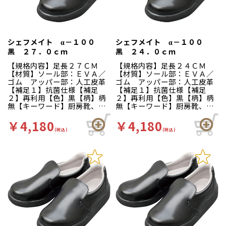
ンドミルパターンを採用。滑
ンドミルパターンを採用。滑
りやすい床や雨の日等にも優
りやすい床や雨の日等にも優
れた防滑性を発揮します。疲
れた防滑性を発揮します。疲
れにくい…靴自体が軽量で、
れにくい…靴自体が軽量で、
クッション性の良いインソー
クッション性の良いインソー
シェフメイト α－１００
シェフメイト α－１００
ルが長時間の立ち作業をサポ
ルが長時間の立ち作業をサポ
黒 ２７．０ｃｍ
黒 ２４．０ｃｍ
ートします。足幅ゆったり３
ートします。足幅ゆったり３
Ｅサイズ…つま先部分までゆ
Ｅサイズ…つま先部分までゆ
【規格内容】足長２７ＣＭ
【規格内容】足長２４ＣＭ
ったりとした３Ｅ設計。
ったりとした３Ｅ設計。
【材質】ソール部：ＥＶＡ／
【材質】ソール部：ＥＶＡ／
ゴム アッパー部：人工皮革
ゴム アッパー部：人工皮革
【補足１】抗菌仕様【補足
【補足１】抗菌仕様【補足
２】再利用【色】黒【柄】柄
２】再利用【色】黒【柄】柄
無【キーワード】厨房靴、滑
無【キーワード】厨房靴、滑
りにくい、工場 靴底は軽く
りにくい、工場 靴底は軽く
て滑りにくいハイグリップ仕
て滑りにくいハイグリップ仕
￥4,180
￥4,180
様。長時間の作業による疲労
様。長時間の作業による疲労
(税込)
(税込)
を軽減、快適な着用感のため
を軽減、快適な着用感のため
に様々な工夫がされていま
に様々な工夫がされていま
す。インソールの表面には抗
す。インソールの表面には抗
菌加工を施しており、清潔で
菌加工を施しており、清潔で
す。食品加工厨房用スニーカ
す。食品加工厨房用スニーカ
ー「シェフメイト」は清潔・
ー「シェフメイト」は清潔・
耐滑・快適を基本コンセプト
耐滑・快適を基本コンセプト
に開発されました。滑りにく
に開発されました。滑りにく
い…滑りにくい防滑グリット
い…滑りにくい防滑グリット
ソールには他方向に効くウィ
ソールには他方向に効くウィ
ンドミルパターンを採用。滑
ンドミルパターンを採用。滑