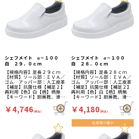
シェフメイト α－１００
シェフメイト α－１００
白 ２９．０ｃｍ
白 ２８．０ｃｍ
【規格内容】足長２９ｃｍ
【規格内容】足長２８ｃｍ
【材質】ソール部：ＥＶＡ／
【材質】ソール部：ＥＶＡ／
ゴム アッパー部：人工皮革
ゴム アッパー部：人工皮革
【補足】抗菌仕様【補足２】
【補足】抗菌仕様【補足２】
再利用【色】白【柄】柄無
再利用【色】白【柄】柄無
【キーワード】厨房靴、滑り
【キーワード】厨房靴、滑り
にくい、工場 靴底は軽くて
にくい、工場 靴底は軽くて
滑りにくいハイグリップ仕
滑りにくいハイグリップ仕
￥4,746
￥4,180
様。長時間の作業による疲労
様。長時間の作業による疲労
(税込)
(税込)
を軽減、快適な着用感のため
を軽減、快適な着用感のため
に様々な工夫がされていま
に様々な工夫がされていま
す。インソールの表面には抗
す。インソールの表面には抗
菌加工を施しており、清潔で
菌加工を施しており、清潔で
す。食品加工厨房用スニーカ
す。食品加工厨房用スニーカ