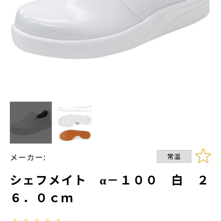
メーカー:
常温
シェフメイト α－１００ 白 ２
６．０ｃｍ