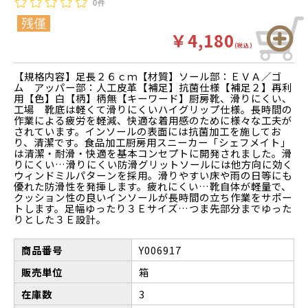
0件
￥4,180
(税込)
【規格内容】足長２６ｃｍ【材質】ソール部：ＥＶＡ／ゴ
ム アッパー部：人工皮革【補足】抗菌仕様【補足２】再利
用【色】白【柄】柄無【キーワード】厨房靴、滑りにくい、
工場 靴底は軽くて滑りにくいハイグリップ仕様。長時間の
作業による疲労を軽減、快適な着用感のために様々な工夫が
されています。インソールの表面には抗菌加工を施してお
り、清潔です。食品加工厨房用スニーカー「シェフメイト」
は清潔・耐滑・快適を基本コンセプトに開発されました。滑
りにくい…滑りにくい防滑グリットソールには他方向に効く
ウィンドミルパターンを採用。滑りやすい床や雨の日等にも
優れた防滑性を発揮します。疲れにくい…靴自体が軽量で、
クッション性の良いインソールが長時間の立ち作業をサポー
トします。足幅ゆったり３Ｅサイズ…つま先部分までゆった
りとした３Ｅ設計。
商品番号
Y006917
販売単位
箱
在庫数
3