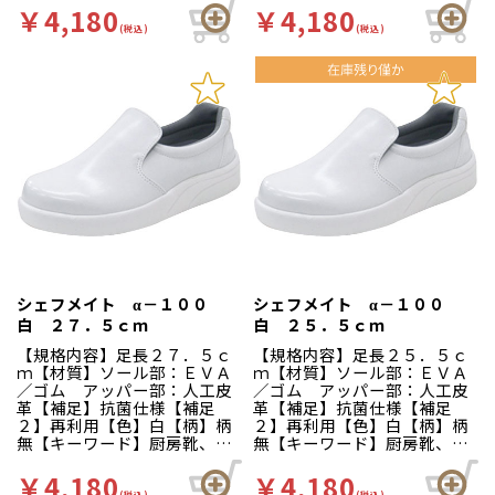
て滑りにくいハイグリップ仕
滑りにくいハイグリップ仕
￥4,180
￥4,180
様。長時間の作業による疲労
様。長時間の作業による疲労
(税込)
(税込)
を軽減、快適な着用感のため
を軽減、快適な着用感のため
に様々な工夫がされていま
に様々な工夫がされていま
す。インソールの表面には抗
す。インソールの表面には抗
菌加工を施しており、清潔で
菌加工を施しており、清潔で
す。食品加工厨房用スニーカ
す。食品加工厨房用スニーカ
ー「シェフメイト」は清潔・
ー「シェフメイト」は清潔・
耐滑・快適を基本コンセプト
耐滑・快適を基本コンセプト
に開発されました。滑りにく
に開発されました。滑りにく
い…滑りにくい防滑グリット
い…滑りにくい防滑グリット
ソールには他方向に効くウィ
ソールには他方向に効くウィ
ンドミルパターンを採用。滑
ンドミルパターンを採用。滑
りやすい床や雨の日等にも優
りやすい床や雨の日等にも優
れた防滑性を発揮します。疲
れた防滑性を発揮します。疲
れにくい…靴自体が軽量で、
れにくい…靴自体が軽量で、
クッション性の良いインソー
クッション性の良いインソー
シェフメイト α－１００
シェフメイト α－１００
ルが長時間の立ち作業をサポ
ルが長時間の立ち作業をサポ
白 ２７．５ｃｍ
白 ２５．５ｃｍ
ートします。足幅ゆったり３
ートします。足幅ゆったり３
Ｅサイズ…つま先部分までゆ
Ｅサイズ…つま先部分までゆ
【規格内容】足長２７．５ｃ
【規格内容】足長２５．５ｃ
ったりとした３Ｅ設計。
ったりとした３Ｅ設計。
ｍ【材質】ソール部：ＥＶＡ
ｍ【材質】ソール部：ＥＶＡ
／ゴム アッパー部：人工皮
／ゴム アッパー部：人工皮
革【補足】抗菌仕様【補足
革【補足】抗菌仕様【補足
２】再利用【色】白【柄】柄
２】再利用【色】白【柄】柄
無【キーワード】厨房靴、滑
無【キーワード】厨房靴、滑
りにくい、工場 靴底は軽く
りにくい、工場 靴底は軽く
て滑りにくいハイグリップ仕
て滑りにくいハイグリップ仕
￥4,180
￥4,180
(税込)
(税込)