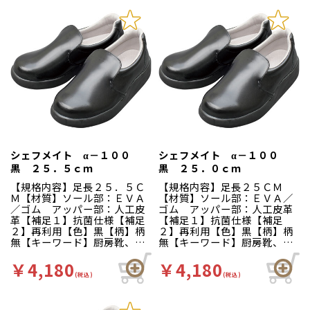
に様々な工夫がされていま
１００シリーズと同仕様で
す。インソールの表面には抗
す。食品加工厨房用スニーカ
菌加工を施しており、清潔で
ー「シェフメイト」は清潔・
す。食品加工厨房用スニーカ
耐滑・快適を基本コンセプト
ー「シェフメイト」は清潔・
に開発されました。滑りにく
耐滑・快適を基本コンセプト
い…滑りにくい防滑グリット
に開発されました。滑りにく
ソールには他方向に効くウィ
い…滑りにくい防滑グリット
ンドミルパターンを採用。滑
ソールには他方向に効くウィ
りやすい床や雨の日等にも優
ンドミルパターンを採用。滑
れた防滑性を発揮します。疲
りやすい床や雨の日等にも優
れにくい…靴自体が軽量で、
れた防滑性を発揮します。疲
クッション性の良いインソー
れにくい…靴自体が軽量で、
ルが長時間の立ち作業をサポ
クッション性の良いインソー
ートします。足幅ゆったり３
シェフメイト α－１００
シェフメイト α－１００
ルが長時間の立ち作業をサポ
Ｅサイズ…つま先部分までゆ
黒 ２５．５ｃｍ
黒 ２５．０ｃｍ
ートします。足幅ゆったり３
ったりとした３Ｅ設計。かか
Ｅサイズ…つま先部分までゆ
とが低いので脱ぎ履きしやす
【規格内容】足長２５．５Ｃ
【規格内容】足長２５ＣＭ
ったりとした３Ｅ設計。
くなっています。
Ｍ【材質】ソール部：ＥＶＡ
【材質】ソール部：ＥＶＡ／
／ゴム アッパー部：人工皮
ゴム アッパー部：人工皮革
革【補足１】抗菌仕様【補足
【補足１】抗菌仕様【補足
２】再利用【色】黒【柄】柄
２】再利用【色】黒【柄】柄
無【キーワード】厨房靴、滑
無【キーワード】厨房靴、滑
りにくい、工場 靴底は軽く
りにくい、工場 靴底は軽く
て滑りにくいハイグリップ仕
て滑りにくいハイグリップ仕
￥4,180
￥4,180
様。長時間の作業による疲労
様。長時間の作業による疲労
(税込)
(税込)
を軽減、快適な着用感のため
を軽減、快適な着用感のため
に様々な工夫がされていま
に様々な工夫がされていま
す。インソールの表面には抗
す。インソールの表面には抗