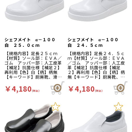
に開発されました。滑りにく
に開発されました。滑りにく
い…滑りにくい防滑グリット
い…滑りにくい防滑グリット
ソールには他方向に効くウィ
ソールには他方向に効くウィ
ンドミルパターンを採用。滑
ンドミルパターンを採用。滑
りやすい床や雨の日等にも優
りやすい床や雨の日等にも優
れた防滑性を発揮します。疲
れた防滑性を発揮します。疲
れにくい…靴自体が軽量で、
れにくい…靴自体が軽量で、
クッション性の良いインソー
クッション性の良いインソー
シェフメイト α－１００
シェフメイト α－１００
ルが長時間の立ち作業をサポ
ルが長時間の立ち作業をサポ
白 ２５．０ｃｍ
白 ２４．５ｃｍ
ートします。足幅ゆったり３
ートします。足幅ゆったり３
Ｅサイズ…つま先部分までゆ
Ｅサイズ…つま先部分までゆ
【規格内容】足長２５ｃｍ
【規格内容】足長２４．５ｃ
ったりとした３Ｅ設計。
ったりとした３Ｅ設計。
【材質】ソール部：ＥＶＡ／
ｍ【材質】ソール部：ＥＶＡ
ゴム アッパー部：人工皮革
／ゴム アッパー部：人工皮
【補足】抗菌仕様【補足２】
革【補足】抗菌仕様【補足
再利用【色】白【柄】柄無
２】再利用【色】白【柄】柄
【キーワード】厨房靴、滑り
無【キーワード】厨房靴、滑
にくい、工場 靴底は軽くて
りにくい、工場 靴底は軽く
滑りにくいハイグリップ仕
て滑りにくいハイグリップ仕
￥4,180
￥4,180
様。長時間の作業による疲労
様。長時間の作業による疲労
(税込)
(税込)
を軽減、快適な着用感のため
を軽減、快適な着用感のため
に様々な工夫がされていま
に様々な工夫がされていま
す。インソールの表面には抗
す。インソールの表面には抗
菌加工を施しており、清潔で
菌加工を施しており、清潔で
す。食品加工厨房用スニーカ
す。食品加工厨房用スニーカ
ー「シェフメイト」は清潔・
ー「シェフメイト」は清潔・
耐滑・快適を基本コンセプト
耐滑・快適を基本コンセプト
に開発されました。滑りにく
に開発されました。滑りにく