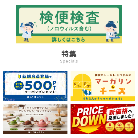
す。食品加工厨房用スニーカ
ー「シェフメイト」は清潔・
耐滑・快適を基本コンセプト
に開発されました。滑りにく
い…滑りにくい防滑グリット
ソールには他方向に効くウィ
ンドミルパターンを採用。滑
りやすい床や雨の日等にも優
れた防滑性を発揮します。疲
れにくい…靴自体が軽量で、
クッション性の良いインソー
特集
ルが長時間の立ち作業をサポ
ートします。足幅ゆったり３
Specials
Ｅサイズ…つま先部分までゆ
ったりとした３Ｅ設計。