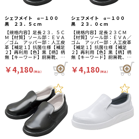
りやすい床や雨の日等にも優
りやすい床や雨の日等にも優
れた防滑性を発揮します。疲
れた防滑性を発揮します。疲
れにくい…靴自体が軽量で、
れにくい…靴自体が軽量で、
クッション性の良いインソー
クッション性の良いインソー
シェフメイト α－１００
シェフメイト α－１００
ルが長時間の立ち作業をサポ
ルが長時間の立ち作業をサポ
黒 ２３．５ｃｍ
黒 ２３．０ｃｍ
ートします。足幅ゆったり３
ートします。足幅ゆったり３
Ｅサイズ…つま先部分までゆ
Ｅサイズ…つま先部分までゆ
【規格内容】足長２３．５Ｃ
【規格内容】足長２３ＣＭ
ったりとした３Ｅ設計。
ったりとした３Ｅ設計。
Ｍ【材質】ソール部：ＥＶＡ
【材質】ソール部：ＥＶＡ／
／ゴム アッパー部：人工皮
ゴム アッパー部：人工皮革
革【補足１】抗菌仕様【補足
【補足１】抗菌仕様【補足
２】再利用【色】黒【柄】柄
２】再利用【色】黒【柄】柄
無【キーワード】厨房靴、滑
無【キーワード】厨房靴、滑
りにくい、工場 靴底は軽く
りにくい、工場 靴底は軽く
て滑りにくいハイグリップ仕
て滑りにくいハイグリップ仕
￥4,180
￥4,180
様。長時間の作業による疲労
様。長時間の作業による疲労
(税込)
(税込)
を軽減、快適な着用感のため
を軽減、快適な着用感のため
に様々な工夫がされていま
に様々な工夫がされていま
す。インソールの表面には抗
す。インソールの表面には抗
菌加工を施しており、清潔で
菌加工を施しており、清潔で
す。食品加工厨房用スニーカ
す。食品加工厨房用スニーカ
ー「シェフメイト」は清潔・
ー「シェフメイト」は清潔・
耐滑・快適を基本コンセプト
耐滑・快適を基本コンセプト
に開発されました。滑りにく
に開発されました。滑りにく
い…滑りにくい防滑グリット
い…滑りにくい防滑グリット
ソールには他方向に効くウィ
ソールには他方向に効くウィ
ンドミルパターンを採用。滑
ンドミルパターンを採用。滑
りやすい床や雨の日等にも優
りやすい床や雨の日等にも優
れた防滑性を発揮します。疲
れた防滑性を発揮します。疲