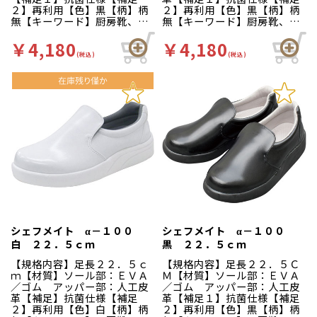
２】再利用【色】黒【柄】柄
２】再利用【色】黒【柄】柄
無【キーワード】厨房靴、滑
無【キーワード】厨房靴、滑
りにくい、工場 靴底は軽く
りにくい、工場 靴底は軽く
て滑りにくいハイグリップ仕
て滑りにくいハイグリップ仕
￥4,180
￥4,180
様。長時間の作業による疲労
様。長時間の作業による疲労
(税込)
(税込)
を軽減、快適な着用感のため
を軽減、快適な着用感のため
に様々な工夫がされていま
に様々な工夫がされていま
す。インソールの表面には抗
す。インソールの表面には抗
菌加工を施しており、清潔で
菌加工を施しており、清潔で
す。食品加工厨房用スニーカ
す。食品加工厨房用スニーカ
ー「シェフメイト」は清潔・
ー「シェフメイト」は清潔・
耐滑・快適を基本コンセプト
耐滑・快適を基本コンセプト
に開発されました。滑りにく
に開発されました。滑りにく
い…滑りにくい防滑グリット
い…滑りにくい防滑グリット
ソールには他方向に効くウィ
ソールには他方向に効くウィ
ンドミルパターンを採用。滑
ンドミルパターンを採用。滑
りやすい床や雨の日等にも優
りやすい床や雨の日等にも優
れた防滑性を発揮します。疲
れた防滑性を発揮します。疲
れにくい…靴自体が軽量で、
れにくい…靴自体が軽量で、
クッション性の良いインソー
クッション性の良いインソー
シェフメイト α－１００
シェフメイト α－１００
ルが長時間の立ち作業をサポ
ルが長時間の立ち作業をサポ
白 ２２．５ｃｍ
黒 ２２．５ｃｍ
ートします。足幅ゆったり３
ートします。足幅ゆったり３
Ｅサイズ…つま先部分までゆ
Ｅサイズ…つま先部分までゆ
【規格内容】足長２２．５ｃ
【規格内容】足長２２．５Ｃ
ったりとした３Ｅ設計。
ったりとした３Ｅ設計。
ｍ【材質】ソール部：ＥＶＡ
Ｍ【材質】ソール部：ＥＶＡ
／ゴム アッパー部：人工皮
／ゴム アッパー部：人工皮
革【補足】抗菌仕様【補足
革【補足１】抗菌仕様【補足
２】再利用【色】白【柄】柄
２】再利用【色】黒【柄】柄