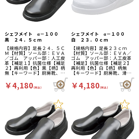
い…滑りにくい防滑グリット
い…滑りにくい防滑グリット
ソールには他方向に効くウィ
ソールには他方向に効くウィ
ンドミルパターンを採用。滑
ンドミルパターンを採用。滑
りやすい床や雨の日等にも優
りやすい床や雨の日等にも優
れた防滑性を発揮します。疲
れた防滑性を発揮します。疲
れにくい…靴自体が軽量で、
れにくい…靴自体が軽量で、
クッション性の良いインソー
クッション性の良いインソー
シェフメイト α－１００
シェフメイト α－１００
ルが長時間の立ち作業をサポ
ルが長時間の立ち作業をサポ
黒 ２４．５ｃｍ
白 ２３．０ｃｍ
ートします。足幅ゆったり３
ートします。足幅ゆったり３
Ｅサイズ…つま先部分までゆ
Ｅサイズ…つま先部分までゆ
【規格内容】足長２４．５Ｃ
【規格内容】足長２３ｃｍ
ったりとした３Ｅ設計。
ったりとした３Ｅ設計。
Ｍ【材質】ソール部：ＥＶＡ
【材質】ソール部：ＥＶＡ／
／ゴム アッパー部：人工皮
ゴム アッパー部：人工皮革
革【補足１】抗菌仕様【補足
【補足】抗菌仕様【補足２】
２】再利用【色】黒【柄】柄
再利用【色】白【柄】柄無
無【キーワード】厨房靴、滑
【キーワード】厨房靴、滑り
りにくい、工場 靴底は軽く
にくい、工場 靴底は軽くて
て滑りにくいハイグリップ仕
滑りにくいハイグリップ仕
￥4,180
￥4,180
様。長時間の作業による疲労
様。長時間の作業による疲労
(税込)
(税込)
を軽減、快適な着用感のため
を軽減、快適な着用感のため
に様々な工夫がされていま
に様々な工夫がされていま
す。インソールの表面には抗
す。インソールの表面には抗
菌加工を施しており、清潔で
菌加工を施しており、清潔で
す。食品加工厨房用スニーカ
す。食品加工厨房用スニーカ
ー「シェフメイト」は清潔・
ー「シェフメイト」は清潔・
耐滑・快適を基本コンセプト
耐滑・快適を基本コンセプト
に開発されました。滑りにく
に開発されました。滑りにく
い…滑りにくい防滑グリット
い…滑りにくい防滑グリット
ソールには他方向に効くウィ
ソールには他方向に効くウィ