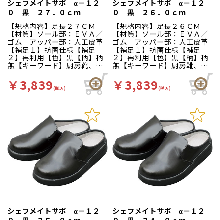
シェフメイトサボ α－１２
シェフメイトサボ α－１２
ルが長時間の立ち作業をサポ
ルが長時間の立ち作業をサポ
０ 黒 ２７．０ｃｍ
０ 黒 ２６．０ｃｍ
ートします。足幅ゆったり３
ートします。足幅ゆったり３
Ｅサイズ…つま先部分までゆ
Ｅサイズ…つま先部分までゆ
【規格内容】足長２７ＣＭ
【規格内容】足長２６ＣＭ
ったりとした３Ｅ設計。
ったりとした３Ｅ設計。
【材質】ソール部：ＥＶＡ／
【材質】ソール部：ＥＶＡ／
ゴム アッパー部：人工皮革
ゴム アッパー部：人工皮革
【補足１】抗菌仕様【補足
【補足１】抗菌仕様【補足
２】再利用【色】黒【柄】柄
２】再利用【色】黒【柄】柄
無【キーワード】厨房靴、滑
無【キーワード】厨房靴、滑
りにくい、工場 カカトが低
りにくい、工場 カカトが低
く、脱ぎ履きしやすいサボタ
く、脱ぎ履きしやすいサボタ
￥3,839
￥3,839
イプ。クッション性が良く、
イプ。クッション性が良く、
(税込)
(税込)
疲れにくさや滑りにくさはα－
疲れにくさや滑りにくさはα－
１００シリーズと同仕様で
１００シリーズと同仕様で
す。食品加工厨房用スニーカ
す。食品加工厨房用スニーカ
ー「シェフメイト」は清潔・
ー「シェフメイト」は清潔・
耐滑・快適を基本コンセプト
耐滑・快適を基本コンセプト
に開発されました。滑りにく
に開発されました。滑りにく
い…滑りにくい防滑グリット
い…滑りにくい防滑グリット
ソールには他方向に効くウィ
ソールには他方向に効くウィ
ンドミルパターンを採用。滑
ンドミルパターンを採用。滑
りやすい床や雨の日等にも優
りやすい床や雨の日等にも優
れた防滑性を発揮します。疲
れた防滑性を発揮します。疲
れにくい…靴自体が軽量で、
れにくい…靴自体が軽量で、
クッション性の良いインソー
クッション性の良いインソー
ルが長時間の立ち作業をサポ
ルが長時間の立ち作業をサポ
ートします。足幅ゆったり３
ートします。足幅ゆったり３
シェフメイトサボ α－１２
シェフメイトサボ α－１２
Ｅサイズ…つま先部分までゆ
Ｅサイズ…つま先部分までゆ
０ 黒 ２５．０ｃｍ
０ 黒 ２４．０ｃｍ