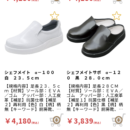
様。長時間の作業による疲労
様。長時間の作業による疲労
を軽減、快適な着用感のため
を軽減、快適な着用感のため
に様々な工夫がされていま
に様々な工夫がされていま
す。インソールの表面には抗
す。インソールの表面には抗
菌加工を施しており、清潔で
菌加工を施しており、清潔で
す。食品加工厨房用スニーカ
す。食品加工厨房用スニーカ
ー「シェフメイト」は清潔・
ー「シェフメイト」は清潔・
耐滑・快適を基本コンセプト
耐滑・快適を基本コンセプト
に開発されました。滑りにく
に開発されました。滑りにく
い…滑りにくい防滑グリット
い…滑りにくい防滑グリット
ソールには他方向に効くウィ
ソールには他方向に効くウィ
ンドミルパターンを採用。滑
ンドミルパターンを採用。滑
りやすい床や雨の日等にも優
りやすい床や雨の日等にも優
れた防滑性を発揮します。疲
れた防滑性を発揮します。疲
れにくい…靴自体が軽量で、
れにくい…靴自体が軽量で、
クッション性の良いインソー
クッション性の良いインソー
シェフメイト α－１００
シェフメイトサボ α－１２
ルが長時間の立ち作業をサポ
ルが長時間の立ち作業をサポ
白 ２３．５ｃｍ
０ 黒 ２８．０ｃｍ
ートします。足幅ゆったり３
ートします。足幅ゆったり３
Ｅサイズ…つま先部分までゆ
Ｅサイズ…つま先部分までゆ
【規格内容】足長２３．５ｃ
【規格内容】足長２８ＣＭ
ったりとした３Ｅ設計。
ったりとした３Ｅ設計。
ｍ【材質】ソール部：ＥＶＡ
【材質】ソール部：ＥＶＡ／
／ゴム アッパー部：人工皮
ゴム アッパー部：人工皮革
革【補足】抗菌仕様【補足
【補足１】抗菌仕様【補足
２】再利用【色】白【柄】柄
２】再利用【色】黒【柄】柄
無【キーワード】厨房靴、滑
無【キーワード】厨房靴、滑
りにくい、工場 靴底は軽く
りにくい、工場 カカトが低
て滑りにくいハイグリップ仕
く、脱ぎ履きしやすいサボタ
￥4,180
￥3,839
様。長時間の作業による疲労
イプ。クッション性が良く、
(税込)
(税込)
を軽減、快適な着用感のため
疲れにくさや滑りにくさはα－