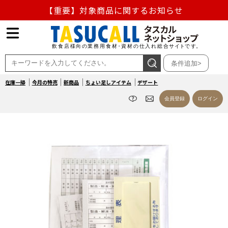
【重要】対象商品に関するお知らせ
【重要】熊本地震の影響による商品出荷停止のお知らせ
熊本県熊本地方を震源とする地震の影響によるお荷物のお
条件追加>
届け遅延について
在庫一掃
今月の特売
新商品
ちょい足しアイテム
デザート
お盆の営業について
会員登録
ログイン
【重要】対象商品に関するお知らせ