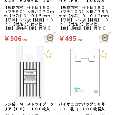
Ｓ２５ Ａスタイル １００
リア【ＰＢ】 １００枚入
枚入
【規格内容】仕上幅１５０
【規格内容】仕上幅１８０
（マチ８０）×長さ２７０ｍ
（マチ１００）×長さ３５３
ｍ【厚み】０．０１５ｍｍ
ｍｍ【厚み】０．０１２ｍｍ
【形状】レジ袋【材質】ＨＤ
【形状】レジ袋【材質】ＨＤ
ＰＥ【補足２】使い捨て
ＰＥ【補足２】使い捨て
【色】透明茶【柄】柄付【キ
【色】透明黒【柄】柄付【キ
ーワード】買い物袋、買物
ーワード】買い物袋、買物
袋、レジ袋、手提げポリ袋、
袋、レジ袋、手提げポリ袋、
￥506
￥495
英字柄、洋菓子店向け、パン
英字柄、洋菓子店向け、パン
(税込)
(税込)
屋さん向け、ベーカリー、雑
屋さん向け、ベーカリー、雑
貨店向け【商品特徴】フラン
貨店向け、ポリ手提げ袋、ス
ス語がデザインされたレジ
トライプ柄【商品特徴】使い
袋。エンボス加工された素材
やすいデザインのレジ袋で
です。 ※無くなり次第廃盤
す。
となります。
レジ袋 Ｍ ストライプ ク
バイオエコナバッグ５０号
リア【ＰＢ】 １００枚入
ＬＸ 乳白 １００枚袋入