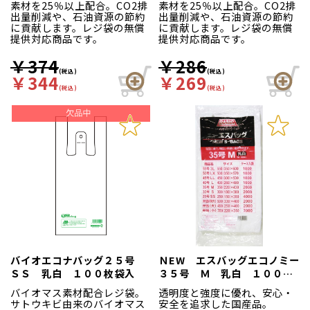
素材を25％以上配合。CO2排
素材を25％以上配合。CO2排
出量削減や、石油資源の節約
出量削減や、石油資源の節約
に貢献します。レジ袋の無償
に貢献します。レジ袋の無償
提供対応商品です。
提供対応商品です。
￥374
￥286
(税込)
(税込)
￥344
￥269
(税込)
(税込)
バイオエコナバッグ２５号
ＮEW エスバッグエコノミー
ＳＳ 乳白 １００枚袋入
３５号 Ｍ 乳白 １００枚
袋入
バイオマス素材配合レジ袋。
透明度と強度に優れ、安心・
サトウキビ由来のバイオマス
安全を追求した国産品。