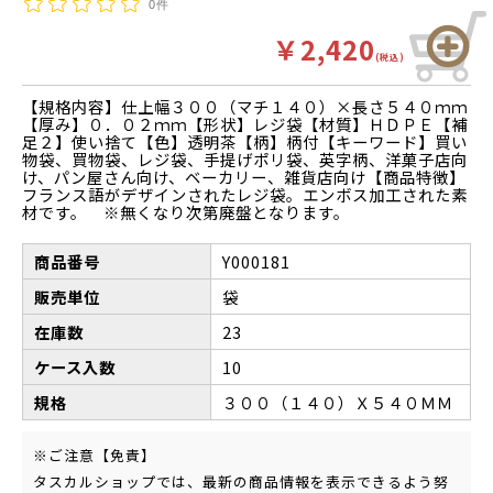
0件
￥2,420
(税込)
【規格内容】仕上幅３００（マチ１４０）×長さ５４０ｍｍ
【厚み】０．０２ｍｍ【形状】レジ袋【材質】ＨＤＰＥ【補
足２】使い捨て【色】透明茶【柄】柄付【キーワード】買い
物袋、買物袋、レジ袋、手提げポリ袋、英字柄、洋菓子店向
け、パン屋さん向け、ベーカリー、雑貨店向け【商品特徴】
フランス語がデザインされたレジ袋。エンボス加工された素
材です。 ※無くなり次第廃盤となります。
商品番号
Y000181
販売単位
袋
在庫数
23
ケース入数
10
規格
３００（１４０）Ｘ５４０ＭＭ
※ご注意【免責】
タスカルショップでは、最新の商品情報を表示できるよう努