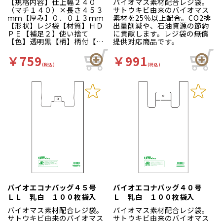
【規格内容】仕上幅２４０
バイオマス素材配合レジ袋。
（マチ１４０）×長さ４５３
サトウキビ由来のバイオマス
ｍｍ【厚み】０．０１３ｍｍ
素材を25％以上配合。CO2排
【形状】レジ袋【材質】ＨＤ
出量削減や、石油資源の節約
ＰＥ【補足２】使い捨て
に貢献します。レジ袋の無償
【色】透明黒【柄】柄付【キ
提供対応商品です。
ーワード】買い物袋、買物
袋、レジ袋、手提げポリ袋、
￥759
￥991
英字柄、洋菓子店向け、パン
(税込)
(税込)
屋さん向け、ベーカリー、雑
貨店向け、ポリ手提げ袋、ス
トライプ柄【商品特徴】使い
やすいデザインのレジ袋で
す。
バイオエコナバッグ４５号
バイオエコナバッグ４０号
ＬＬ 乳白 １００枚袋入
Ｌ 乳白 １００枚袋入
バイオマス素材配合レジ袋。
バイオマス素材配合レジ袋。
サトウキビ由来のバイオマス
サトウキビ由来のバイオマス