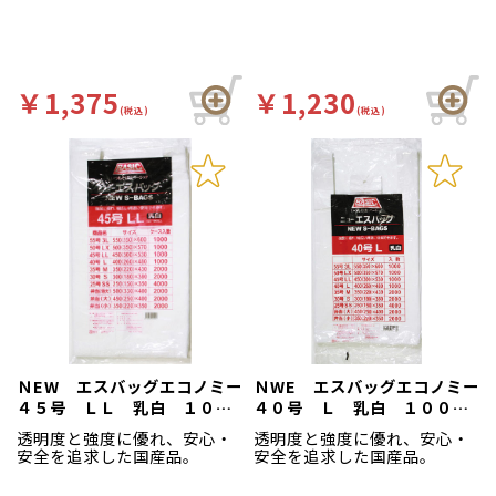
￥1,375
￥1,230
(税込)
(税込)
ＮEW エスバッグエコノミー
ＮWE エスバッグエコノミー
４５号 ＬＬ 乳白 １００
４０号 Ｌ 乳白 １００枚
枚袋入
袋入
透明度と強度に優れ、安心・
透明度と強度に優れ、安心・
安全を追求した国産品。
安全を追求した国産品。