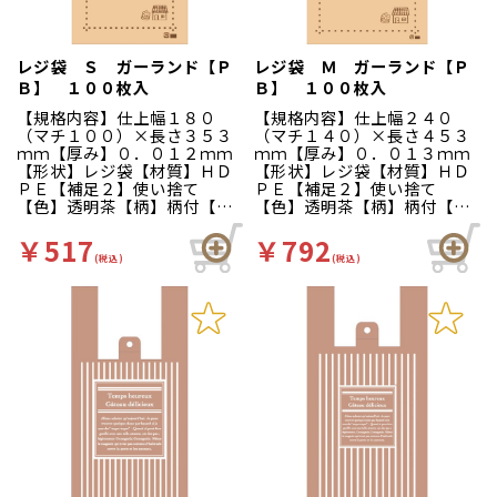
レジ袋 Ｓ ガーランド【Ｐ
レジ袋 Ｍ ガーランド【Ｐ
Ｂ】 １００枚入
Ｂ】 １００枚入
【規格内容】仕上幅１８０
【規格内容】仕上幅２４０
（マチ１００）×長さ３５３
（マチ１４０）×長さ４５３
ｍｍ【厚み】０．０１２ｍｍ
ｍｍ【厚み】０．０１３ｍｍ
【形状】レジ袋【材質】ＨＤ
【形状】レジ袋【材質】ＨＤ
ＰＥ【補足２】使い捨て
ＰＥ【補足２】使い捨て
【色】透明茶【柄】柄付【キ
【色】透明茶【柄】柄付【キ
ーワード】買い物袋、買物
ーワード】買い物袋、買物
袋、レジ袋、手提げポリ袋、
袋、レジ袋、手提げポリ袋、
￥517
￥792
英字柄、洋菓子店向け、パン
英字柄、洋菓子店向け、パン
(税込)
(税込)
屋さん向け、ベーカリー、雑
屋さん向け、ベーカリー、雑
貨店向け、ポリ手提げ袋【商
貨店向け、ポリ手提げ袋【商
品特徴】使いやすいデザイン
品特徴】使いやすいデザイン
のレジ袋です。
のレジ袋です。