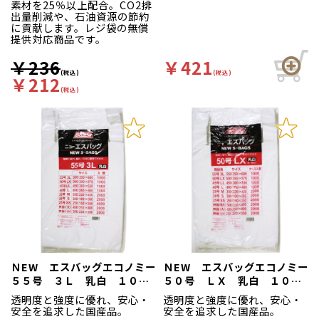
素材を25％以上配合。CO2排
出量削減や、石油資源の節約
に貢献します。レジ袋の無償
提供対応商品です。
￥236
￥421
(税込)
(税込)
￥212
(税込)
ＮEW エスバッグエコノミー
ＮEW エスバッグエコノミー
５５号 ３Ｌ 乳白 １００
５０号 ＬＸ 乳白 １００
枚袋入
枚袋入
透明度と強度に優れ、安心・
透明度と強度に優れ、安心・
安全を追求した国産品。
安全を追求した国産品。