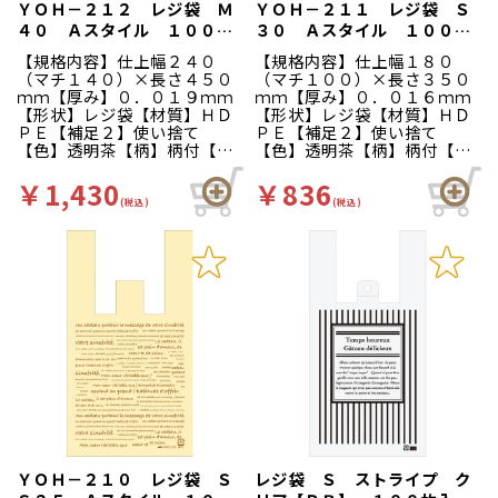
ＹＯＨ－２１２ レジ袋 Ｍ
ＹＯＨ－２１１ レジ袋 Ｓ
４０ Ａスタイル １００枚
３０ Ａスタイル １００枚
入
入
【規格内容】仕上幅２４０
【規格内容】仕上幅１８０
（マチ１４０）×長さ４５０
（マチ１００）×長さ３５０
ｍｍ【厚み】０．０１９ｍｍ
ｍｍ【厚み】０．０１６ｍｍ
【形状】レジ袋【材質】ＨＤ
【形状】レジ袋【材質】ＨＤ
ＰＥ【補足２】使い捨て
ＰＥ【補足２】使い捨て
【色】透明茶【柄】柄付【キ
【色】透明茶【柄】柄付【キ
ーワード】買い物袋、買物
ーワード】買い物袋、買物
袋、レジ袋、手提げポリ袋、
袋、レジ袋、手提げポリ袋、
￥1,430
￥836
英字柄、洋菓子店向け、パン
英字柄、洋菓子店向け、パン
(税込)
(税込)
屋さん向け、ベーカリー、雑
屋さん向け、ベーカリー、雑
貨店向け【商品特徴】フラン
貨店向け【商品特徴】フラン
ス語がデザインされたレジ
ス語がデザインされたレジ
袋。エンボス加工された素材
袋。エンボス加工された素材
です。 ※無くなり次第廃盤
です。 ※無くなり次第廃盤
となります。
となります。
ＹＯＨ－２１０ レジ袋 Ｓ
レジ袋 Ｓ ストライプ ク