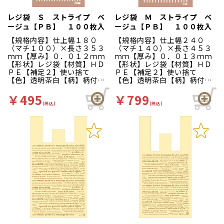
レジ袋 Ｓ ストライプ ベ
レジ袋 Ｍ ストライプ ベ
ージュ【ＰＢ】 １００枚入
ージュ【ＰＢ】 １００枚入
【規格内容】仕上幅１８０
【規格内容】仕上幅２４０
（マチ１００）×長さ３５３
（マチ１４０）×長さ４５３
ｍｍ【厚み】０．０１２ｍｍ
ｍｍ【厚み】０．０１３ｍｍ
【形状】レジ袋【材質】ＨＤ
【形状】レジ袋【材質】ＨＤ
ＰＥ【補足２】使い捨て
ＰＥ【補足２】使い捨て
【色】透明茶白【柄】柄付
【色】透明茶白【柄】柄付
【キーワード】買い物袋、買
【キーワード】買い物袋、買
物袋、レジ袋、手提げポリ
物袋、レジ袋、手提げポリ
￥495
￥799
袋、英字柄、洋菓子店向け、
袋、英字柄、洋菓子店向け、
(税込)
(税込)
パン屋さん向け、ベーカリ
パン屋さん向け、ベーカリ
ー、雑貨店向け、ポリ手提げ
ー、雑貨店向け、ポリ手提げ
袋、ストライプ柄【商品特
袋、ストライプ柄【商品特
徴】使いやすいデザインのレ
徴】使いやすいデザインのレ
ジ袋です。
ジ袋です。