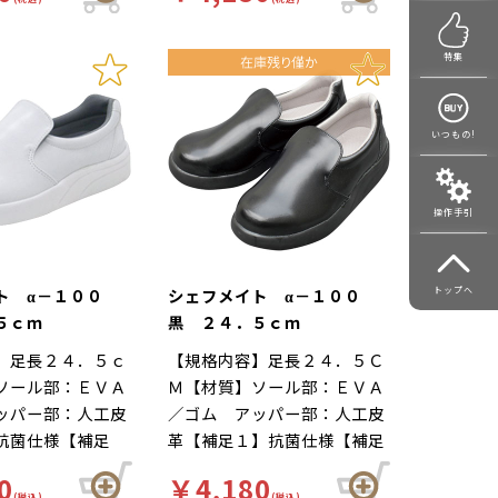
場 靴底は軽くて
りにくい、工場 靴底は軽く
ハイグリップ仕
て滑りにくいハイグリップ仕
特集
の作業による疲労
様。長時間の作業による疲労
適な着用感のため
を軽減、快適な着用感のため
夫がされていま
に様々な工夫がされていま
いつもの!
ールの表面には抗
す。インソールの表面には抗
しており、清潔で
菌加工を施しており、清潔で
工厨房用スニーカ
す。食品加工厨房用スニーカ
操作手引
メイト」は清潔・
ー「シェフメイト」は清潔・
を基本コンセプト
耐滑・快適を基本コンセプト
ました。滑りにく
に開発されました。滑りにく
ト α－１００
シェフメイト α－１００
トップへ
くい防滑グリット
い…滑りにくい防滑グリット
５ｃｍ
黒 ２４．５ｃｍ
他方向に効くウィ
ソールには他方向に効くウィ
】足長２４．５ｃ
【規格内容】足長２４．５Ｃ
ターンを採用。滑
ンドミルパターンを採用。滑
ソール部：ＥＶＡ
Ｍ【材質】ソール部：ＥＶＡ
や雨の日等にも優
りやすい床や雨の日等にも優
ッパー部：人工皮
／ゴム アッパー部：人工皮
を発揮します。疲
れた防滑性を発揮します。疲
抗菌仕様【補足
革【補足１】抗菌仕様【補足
靴自体が軽量で、
れにくい…靴自体が軽量で、
【色】白【柄】柄
２】再利用【色】黒【柄】柄
性の良いインソー
クッション性の良いインソー
0
￥4,180
ード】厨房靴、滑
無【キーワード】厨房靴、滑
(税込)
(税込)