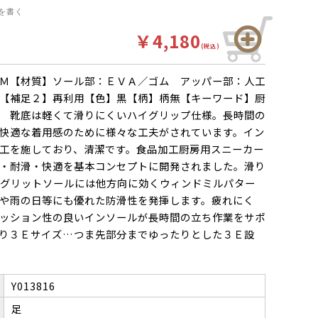
を書く
￥4,180
(税込)
Ｍ【材質】ソール部：ＥＶＡ／ゴム アッパー部：人工
【補足２】再利用【色】黒【柄】柄無【キーワード】厨
 靴底は軽くて滑りにくいハイグリップ仕様。長時間の
快適な着用感のために様々な工夫がされています。イン
工を施しており、清潔です。食品加工厨房用スニーカー
・耐滑・快適を基本コンセプトに開発されました。滑り
グリットソールには他方向に効くウィンドミルパター
や雨の日等にも優れた防滑性を発揮します。疲れにく
ッション性の良いインソールが長時間の立ち作業をサポ
り３Ｅサイズ…つま先部分までゆったりとした３Ｅ設
Y013816
足