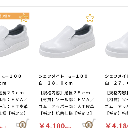
 α－１００
シェフメイト α－１００
シェフメイ
ｃｍ
白 ２８．０ｃｍ
白 ２７．
足長２９ｃｍ
【規格内容】足長２８ｃｍ
【規格内容
ル部：ＥＶＡ／
【材質】ソール部：ＥＶＡ／
【材質】ソ
ー部：人工皮革
ゴム アッパー部：人工皮革
ゴム アッ
仕様【補足２】
【補足】抗菌仕様【補足２】
【補足】抗
白【柄】柄無
再利用【色】白【柄】柄無
再利用【色
￥4,180
￥4,18
】厨房靴、滑り
【キーワード】厨房靴、滑り
【キーワー
(税込)
(税込)