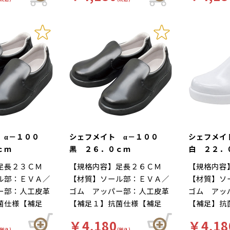
立ち作業をサポ
ルが長時間の立ち作業をサポ
ルが長時間
 靴底は軽くて
りにくい、工場 靴底は軽く
りにくい、
足幅ゆったり３
ートします。足幅ゆったり３
ートします
イグリップ仕
て滑りにくいハイグリップ仕
て滑りにく
ま先部分までゆ
Ｅサイズ…つま先部分までゆ
Ｅサイズ…
作業による疲労
様。長時間の作業による疲労
様。長時間
３Ｅ設計。
ったりとした３Ｅ設計。
ったりとし
な着用感のため
を軽減、快適な着用感のため
を軽減、快
がされていま
に様々な工夫がされていま
に様々な工
ルの表面には抗
す。インソールの表面には抗
す。インソ
ており、清潔で
菌加工を施しており、清潔で
菌加工を施
厨房用スニーカ
す。食品加工厨房用スニーカ
す。食品加
イト」は清潔・
ー「シェフメイト」は清潔・
ー「シェフ
基本コンセプト
耐滑・快適を基本コンセプト
耐滑・快適
した。滑りにく
に開発されました。滑りにく
に開発され
 α－１００
シェフメイト α－１００
シェフメイ
い防滑グリット
い…滑りにくい防滑グリット
い…滑りに
ｃｍ
黒 ２６．０ｃｍ
白 ２２．
方向に効くウィ
ソールには他方向に効くウィ
ソールには
足長２３ＣＭ
【規格内容】足長２６ＣＭ
【規格内容
ーンを採用。滑
ンドミルパターンを採用。滑
ンドミルパ
ル部：ＥＶＡ／
【材質】ソール部：ＥＶＡ／
【材質】ソ
雨の日等にも優
りやすい床や雨の日等にも優
りやすい床
ー部：人工皮革
ゴム アッパー部：人工皮革
ゴム アッ
発揮します。疲
れた防滑性を発揮します。疲
れた防滑性
菌仕様【補足
【補足１】抗菌仕様【補足
【補足】抗
自体が軽量で、
れにくい…靴自体が軽量で、
れにくい…
色】黒【柄】柄
２】再利用【色】黒【柄】柄
再利用【色
の良いインソー
クッション性の良いインソー
クッション
￥4,180
￥4,18
ド】厨房靴、滑
無【キーワード】厨房靴、滑
【キーワー
(税込)
(税込)