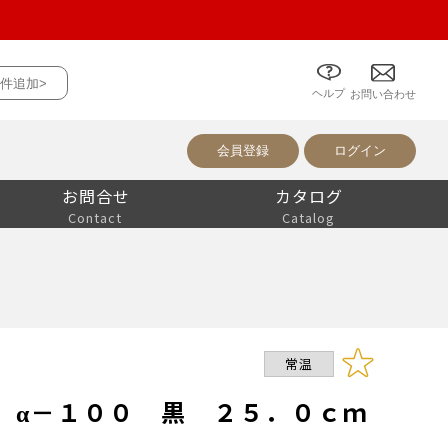
件追加>
ヘルプ
について
お問い合わせ
会員登録
ログイン
お問合せ
カタログ
Contact
Catalog
常温
 α－１００ 黒 ２５．０ｃｍ