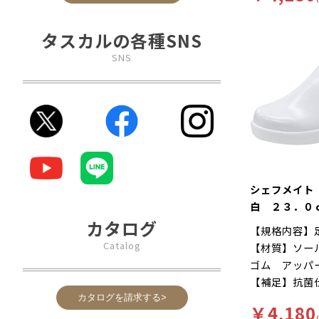
ルが長時間の
にくい、工場
ートします。
滑りにくいハ
タスカルの各種SNS
Ｅサイズ…つ
様。長時間の
ったりとした
SNS
を軽減、快適
に様々な工夫
す。インソー
菌加工を施し
す。食品加工
ー「シェフメ
耐滑・快適を
に開発されま
シェフメイト
い…滑りにく
白 ２３．０
ソールには他
カタログ
【規格内容】
ンドミルパタ
Catalog
【材質】ソー
りやすい床や
ゴム アッパ
れた防滑性を
【補足】抗菌
れにくい…靴
再利用【色】
カタログを請求する>
クッション性
￥4,180
【キーワード