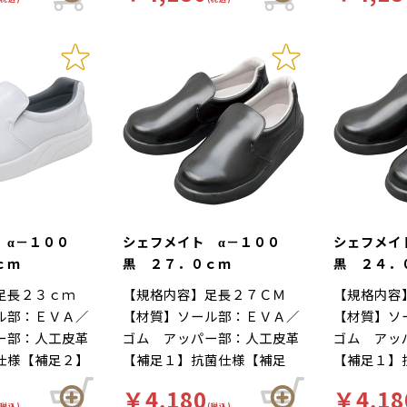
立ち作業をサポ
ルが長時間の立ち作業をサポ
ルが長時間
 靴底は軽くて
にくい、工場 靴底は軽くて
りにくい、
足幅ゆったり３
ートします。足幅ゆったり３
ートします
イグリップ仕
滑りにくいハイグリップ仕
て滑りにく
ま先部分までゆ
Ｅサイズ…つま先部分までゆ
Ｅサイズ…
作業による疲労
様。長時間の作業による疲労
様。長時間
３Ｅ設計。
ったりとした３Ｅ設計。
ったりとし
な着用感のため
を軽減、快適な着用感のため
を軽減、快
がされていま
に様々な工夫がされていま
に様々な工
ルの表面には抗
す。インソールの表面には抗
す。インソ
ており、清潔で
菌加工を施しており、清潔で
菌加工を施
厨房用スニーカ
す。食品加工厨房用スニーカ
す。食品加
イト」は清潔・
ー「シェフメイト」は清潔・
ー「シェフ
基本コンセプト
耐滑・快適を基本コンセプト
耐滑・快適
した。滑りにく
に開発されました。滑りにく
に開発され
 α－１００
シェフメイト α－１００
シェフメイ
い防滑グリット
い…滑りにくい防滑グリット
い…滑りに
ｃｍ
黒 ２７．０ｃｍ
黒 ２４．
方向に効くウィ
ソールには他方向に効くウィ
ソールには
足長２３ｃｍ
【規格内容】足長２７ＣＭ
【規格内容
ーンを採用。滑
ンドミルパターンを採用。滑
ンドミルパ
ル部：ＥＶＡ／
【材質】ソール部：ＥＶＡ／
【材質】ソ
雨の日等にも優
りやすい床や雨の日等にも優
りやすい床
ー部：人工皮革
ゴム アッパー部：人工皮革
ゴム アッ
発揮します。疲
れた防滑性を発揮します。疲
れた防滑性
仕様【補足２】
【補足１】抗菌仕様【補足
【補足１】
自体が軽量で、
れにくい…靴自体が軽量で、
れにくい…
白【柄】柄無
２】再利用【色】黒【柄】柄
２】再利用
の良いインソー
クッション性の良いインソー
クッション
￥4,180
￥4,18
】厨房靴、滑り
無【キーワード】厨房靴、滑
無【キーワ
(税込)
(税込)