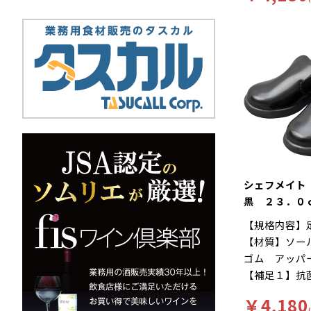
ルが長時間の
にくい、工場
ートします。
滑りにくいハ
Ｅサイズ…つ
様。長時間の
ったりとした
を軽減、快適
に様々な工夫
す。インソー
菌加工を施し
す。食品加工
ー「シェフメ
耐滑・快適を
に開発されま
シェフメイト
い…滑りにく
黒 ２３．０
ソールには他
【規格内容】
ンドミルパタ
【材質】ソー
りやすい床や
ゴム アッパ
れた防滑性を
【補足１】抗
れにくい…靴
２】再利用【
クッション性
￥4,180
無【キーワー