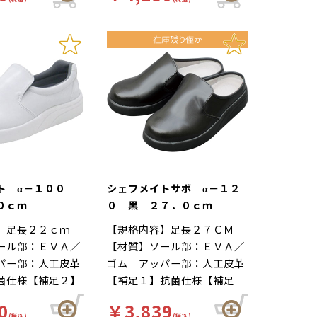
の立ち作業をサポ
ルが長時間の立ち作業をサポ
工場 靴底は軽く
りにくい、工場 靴底は軽く
。足幅ゆったり３
ートします。足幅ゆったり３
いハイグリップ仕
て滑りにくいハイグリップ仕
つま先部分までゆ
Ｅサイズ…つま先部分までゆ
の作業による疲労
様。長時間の作業による疲労
た３Ｅ設計。
ったりとした３Ｅ設計。
適な着用感のため
を軽減、快適な着用感のため
夫がされていま
に様々な工夫がされていま
ールの表面には抗
す。インソールの表面には抗
しており、清潔で
菌加工を施しており、清潔で
工厨房用スニーカ
す。食品加工厨房用スニーカ
メイト」は清潔・
ー「シェフメイト」は清潔・
を基本コンセプト
耐滑・快適を基本コンセプト
ました。滑りにく
に開発されました。滑りにく
ト α－１００
シェフメイトサボ α－１２
くい防滑グリット
い…滑りにくい防滑グリット
０ｃｍ
０ 黒 ２７．０ｃｍ
他方向に効くウィ
ソールには他方向に効くウィ
】足長２２ｃｍ
【規格内容】足長２７ＣＭ
ターンを採用。滑
ンドミルパターンを採用。滑
ール部：ＥＶＡ／
【材質】ソール部：ＥＶＡ／
や雨の日等にも優
りやすい床や雨の日等にも優
パー部：人工皮革
ゴム アッパー部：人工皮革
を発揮します。疲
れた防滑性を発揮します。疲
菌仕様【補足２】
【補足１】抗菌仕様【補足
靴自体が軽量で、
れにくい…靴自体が軽量で、
】白【柄】柄無
２】再利用【色】黒【柄】柄
性の良いインソー
クッション性の良いインソー
0
￥3,839
ド】厨房靴、滑り
無【キーワード】厨房靴、滑
(税込)
(税込)