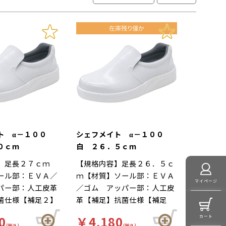
ト α－１００
シェフメイト α－１００
０ｃｍ
白 ２６．５ｃｍ
】足長２７ｃｍ
【規格内容】足長２６．５ｃ
ール部：ＥＶＡ／
ｍ【材質】ソール部：ＥＶＡ
マイページ
パー部：人工皮革
／ゴム アッパー部：人工皮
菌仕様【補足２】
革【補足】抗菌仕様【補足
】白【柄】柄無
２】再利用【色】白【柄】柄
0
￥4,180
カート
ド】厨房靴、滑り
無【キーワード】厨房靴、滑
(税込)
(税込)