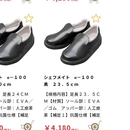
の立ち作業をサポ
ルが長時間の立ち作業をサポ
工場 靴底は軽く
りにくい、工場 靴底は軽く
。足幅ゆったり３
ートします。足幅ゆったり３
いハイグリップ仕
て滑りにくいハイグリップ仕
つま先部分までゆ
Ｅサイズ…つま先部分までゆ
の作業による疲労
様。長時間の作業による疲労
た３Ｅ設計。
ったりとした３Ｅ設計。
適な着用感のため
を軽減、快適な着用感のため
夫がされていま
に様々な工夫がされていま
ールの表面には抗
す。インソールの表面には抗
しており、清潔で
菌加工を施しており、清潔で
工厨房用スニーカ
す。食品加工厨房用スニーカ
メイト」は清潔・
ー「シェフメイト」は清潔・
を基本コンセプト
耐滑・快適を基本コンセプト
ました。滑りにく
に開発されました。滑りにく
ト α－１００
シェフメイト α－１００
くい防滑グリット
い…滑りにくい防滑グリット
０ｃｍ
黒 ２３．５ｃｍ
他方向に効くウィ
ソールには他方向に効くウィ
】足長２４ＣＭ
【規格内容】足長２３．５Ｃ
ターンを採用。滑
ンドミルパターンを採用。滑
ール部：ＥＶＡ／
Ｍ【材質】ソール部：ＥＶＡ
や雨の日等にも優
りやすい床や雨の日等にも優
パー部：人工皮革
／ゴム アッパー部：人工皮
を発揮します。疲
れた防滑性を発揮します。疲
抗菌仕様【補足
革【補足１】抗菌仕様【補足
靴自体が軽量で、
れにくい…靴自体が軽量で、
【色】黒【柄】柄
２】再利用【色】黒【柄】柄
性の良いインソー
クッション性の良いインソー
0
￥4,180
ード】厨房靴、滑
無【キーワード】厨房靴、滑
(税込)
(税込)