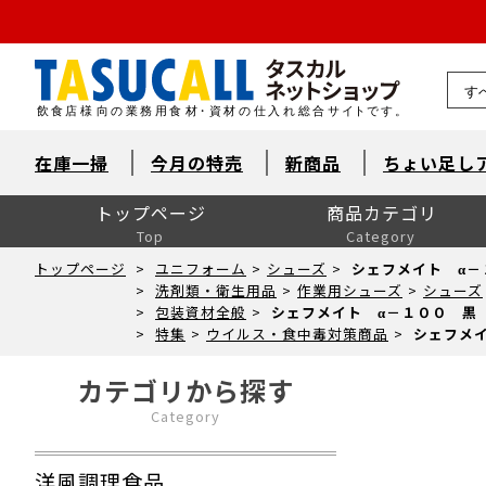
熊本県
在庫一掃
今月の特売
新商品
ちょい足し
トップページ
商品カテゴリ
Top
Category
洋風調理食品
和風調理食品
中華食材・韓国食材
米飯・麺類・パン
デザート
とれたて鮮魚【旬鮮便】
自然素材・水産
自然素材・畜産
自然素材・農産
洋風調味料
和風調味料
中華調味料
消耗品
洗剤・衛生
厨房用品
卓上用品
ユニフォーム
販促用品
季節の食材
ドリンク・飲料関連
介護食
ワイン
ワイン以外のお酒
産直市場（カット野菜）
製菓製パン材料・食材
レスキューフーズ
八重洲お弁当７点セット
包装資材全般
菓子包装
容器
イベント・テイクアウト
洗剤類・衛生用品
パン包装
飲食消耗品・飾り
厨房内消耗品
厨房内備品
袋・シート・食品包装
梱包・結束・ラッピング
店舗備品・消耗品
ラベル・シール
トップページ
>
ユニフォーム
>
シューズ
>
シェフメイト α－
>
洗剤類・衛生用品
>
作業用シューズ
>
シューズ
>
包装資材全般
>
シェフメイト α－１００ 黒
>
特集
>
ウイルス・食中毒対策商品
>
シェフメ
カテゴリから探す
Category
洋風調理食品