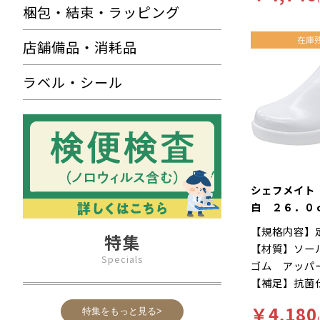
梱包・結束・ラッピング
にくい、工場
滑りにくいハ
店舗備品・消耗品
様。長時間の
を軽減、快適
ラベル・シール
に様々な工夫
す。インソー
菌加工を施し
す。食品加工
ー「シェフメ
耐滑・快適を
に開発されま
シェフメイト
い…滑りにく
白 ２６．０
ソールには他
【規格内容】
ンドミルパタ
特集
【材質】ソー
りやすい床や
Specials
ゴム アッパ
れた防滑性を
【補足】抗菌
れにくい…靴
再利用【色】
クッション性
￥4,180
特集をもっと見る>
【キーワード