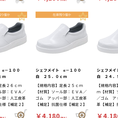
 靴底は軽くて
にくい、工場 靴底は軽くて
にくい、工
イグリップ仕
滑りにくいハイグリップ仕
滑りにくい
作業による疲労
様。長時間の作業による疲労
様。長時間
な着用感のため
を軽減、快適な着用感のため
を軽減、快
がされていま
に様々な工夫がされていま
に様々な工
ルの表面には抗
す。インソールの表面には抗
す。インソ
ており、清潔で
菌加工を施しており、清潔で
菌加工を施
厨房用スニーカ
す。食品加工厨房用スニーカ
す。食品加
イト」は清潔・
ー「シェフメイト」は清潔・
ー「シェフ
基本コンセプト
耐滑・快適を基本コンセプト
耐滑・快適
した。滑りにく
に開発されました。滑りにく
に開発され
 α－１００
シェフメイト α－１００
シェフメイ
い防滑グリット
い…滑りにくい防滑グリット
い…滑りに
ｃｍ
白 ２５．０ｃｍ
白 ２４．
方向に効くウィ
ソールには他方向に効くウィ
ソールには
足長２６ｃｍ
【規格内容】足長２５ｃｍ
【規格内容
ーンを採用。滑
ンドミルパターンを採用。滑
ンドミルパ
ル部：ＥＶＡ／
【材質】ソール部：ＥＶＡ／
ｍ【材質】
雨の日等にも優
りやすい床や雨の日等にも優
りやすい床
ー部：人工皮革
ゴム アッパー部：人工皮革
／ゴム ア
発揮します。疲
れた防滑性を発揮します。疲
れた防滑性
仕様【補足２】
【補足】抗菌仕様【補足２】
革【補足】
自体が軽量で、
れにくい…靴自体が軽量で、
れにくい…
白【柄】柄無
再利用【色】白【柄】柄無
２】再利用
の良いインソー
クッション性の良いインソー
クッション
￥4,180
￥4,18
】厨房靴、滑り
【キーワード】厨房靴、滑り
無【キーワ
(税込)
(税込)