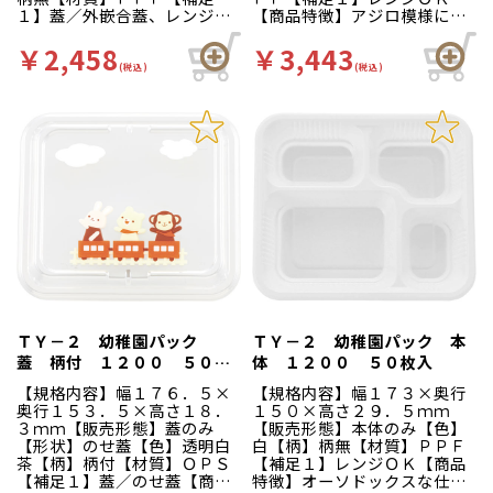
１】蓋／外嵌合蓋、レンジＯ
【商品特徴】アジロ模様に溜
Ｋ【商品特徴】アジロ模様に
色を施した味のある容器で
溜色を施した味のある容器で
す。レンジ対応なのでうな重
￥2,458
￥3,443
す。レンジ対応なのでうな重
などの温めておいしいお弁当
(税込)
(税込)
などの温めておいしいお弁当
にも安心してご使用いただけ
にも安心してご使用いただけ
ます。
ます。
ＴＹ－２ 幼稚園パック
ＴＹ－２ 幼稚園パック 本
蓋 柄付 １２００ ５０枚
体 １２００ ５０枚入
入
【規格内容】幅１７６．５×
【規格内容】幅１７３×奥行
奥行１５３．５×高さ１８．
１５０×高さ２９．５ｍｍ
３ｍｍ【販売形態】蓋のみ
【販売形態】本体のみ【色】
【形状】のせ蓋【色】透明白
白【柄】柄無【材質】ＰＰＦ
茶【柄】柄付【材質】ＯＰＳ
【補足１】レンジＯＫ【商品
【補足１】蓋／のせ蓋【商品
特徴】オーソドックスな仕切