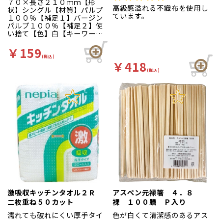
７０×長さ２１０ｍｍ【形
高級感溢れる不織布を使用し
状】シングル【材質】パルプ
ています。
１００％【補足１】バージン
パルプ１００％【補足２】使
い捨て【色】白【キーワー
ド】厨房、工場 手拭きはも
ちろん食材にも安心してお使
￥159
いいただけます。食品にも安
(税込)
￥418
心…バージンパルプ１００％
商品なので食品にも安心して
(税込)
お使いいただけます。高い水
分拡散性…シート間に空隙を
多く出す独自製法により、水
分を拡散しやすいシート仕
様。生産国…日本
激吸収キッチンタオル２Ｒ
アスペン元禄箸 ４．８
二枚重ね５０カット
裸 １００膳 Ｐ入り
濡れても破れにくい厚手タイ
色が白くて清潔感のあるアス