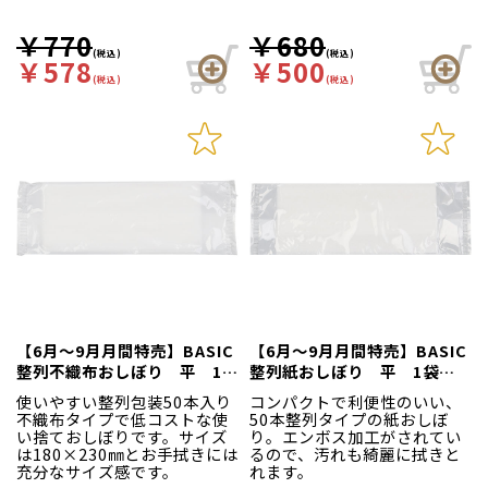
￥770
￥680
(税込)
(税込)
￥578
￥500
(税込)
(税込)
【6月～9月月間特売】BASIC
【6月～9月月間特売】BASIC
整列不織布おしぼり 平 1袋
整列紙おしぼり 平 1袋
（50本入）
（50本入）
使いやすい整列包装50本入り
コンパクトで利便性のいい、
不織布タイプで低コストな使
50本整列タイプの紙おしぼ
い捨ておしぼりです。サイズ
り。エンボス加工がされてい
は180×230㎜とお手拭きには
るので、汚れも綺麗に拭きと
充分なサイズ感です。
れます。