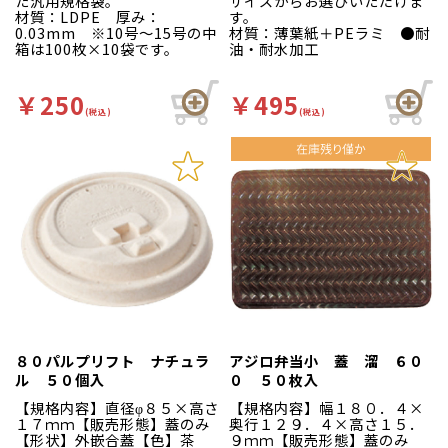
た汎用規格袋。
サイズからお選びいただけま
材質：LDPE 厚み：
す。
0.03mm ※10号～15号の中
材質：薄葉紙＋PEラミ ●耐
箱は100枚×10袋です。
油・耐水加工
￥250
￥495
(税込)
(税込)
８０パルプリフト ナチュラ
アジロ弁当小 蓋 溜 ６０
ル ５０個入
０ ５０枚入
【規格内容】直径φ８５×高さ
【規格内容】幅１８０．４×
１７ｍｍ【販売形態】蓋のみ
奥行１２９．４×高さ１５．
【形状】外嵌合蓋【色】茶
９ｍｍ【販売形態】蓋のみ