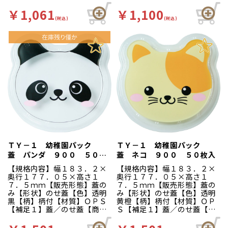
特徴】オーソドックスな仕切
りで使いやすい園児用の容器
りで使いやすい園児用の容器
です。
￥1,061
￥1,100
です。
(税込)
(税込)
ＴＹ－１ 幼稚園パック
ＴＹ－１ 幼稚園パック
蓋 パンダ ９００ ５０枚
蓋 ネコ ９００ ５０枚入
入
【規格内容】幅１８３．２×
【規格内容】幅１８３．２×
奥行１７７．０５×高さ１
奥行１７７．０５×高さ１
７．５ｍｍ【販売形態】蓋の
７．５ｍｍ【販売形態】蓋の
み【形状】のせ蓋【色】透明
み【形状】のせ蓋【色】透明
黒【柄】柄付【材質】ＯＰＳ
黄橙【柄】柄付【材質】ＯＰ
【補足１】蓋／のせ蓋【商品
Ｓ【補足１】蓋／のせ蓋【商
特徴】子どもたちが喜ぶ、か
品特徴】子どもたちが喜ぶ、
わいいアニマル柄のお弁当箱
かわいいアニマル柄のお弁当