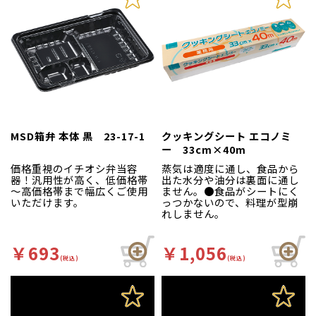
MSD箱弁 本体 黒 23-17-1
クッキングシート エコノミ
ー 33cm×40m
価格重視のイチオシ弁当容
蒸気は適度に通し、食品から
器！汎用性が高く、低価格帯
出た水分や油分は裏面に通し
～高価格帯まで幅広くご使用
ません。●食品がシートにく
いただけます。
っつかないので、料理が型崩
れしません。
￥693
￥1,056
(税込)
(税込)