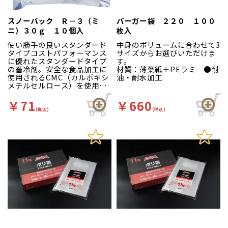
スノーパック Ｒ－３（ミ
バーガー袋 ２２０ １００
ニ）３０ｇ １０個入
枚入
使い勝手の良いスタンダード
中身のボリュームに合わせて3
タイプコストパフォーマンス
サイズからお選びいただけま
に優れたスタンダードタイプ
す。
の畜冷剤。安全な食品加工に
材質：薄葉紙＋PEラミ ●耐
使用されるCMC（カルボキシ
油・耐水加工
メチルセルロース）を使用。
フィルムの厚みもしっかり！
再利用性に優れています。
￥71
￥660
材質：カルボキシメチルセル
(税込)
(税込)
ロース
※日の当たる場所や車の中な
ど温度の高くなるところで
は、保冷時間が著しく短くな
ります。できるだけ、涼しい
ところに静置してください。