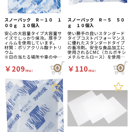
スノーパック Ｒ－１０ １
スノーパック Ｒ－５ ５０
００ｇ １０個入
ｇ １０個入
安心の大容量タイプ大容量サ
使い勝手の良いスタンダード
イズでしっかり保冷。厚手フ
タイプコストパフォーマンス
ィルムを使用しています。
に優れたスタンダードタイプ
材質：ポリアクリル酸ナトリ
の畜冷剤。安全な食品加工に
ウム
使用されるCMC（カルボキシ
※日の当たる場所や車の中な
メチルセルロース）を使用。
ど温度の高くなるところで
フィルムの厚みもしっかり！
は、保冷時間が著しく短くな
再利用性に優れています。
￥209
￥110
ります。できるだけ、涼しい
材質：カルボキシメチルセル
(税込)
(税込)
ところに静置してください。
ロース
※日の当たる場所や車の中な
ど温度の高くなるところで
は、保冷時間が著しく短くな
ります。できるだけ、涼しい
ところに静置してください。