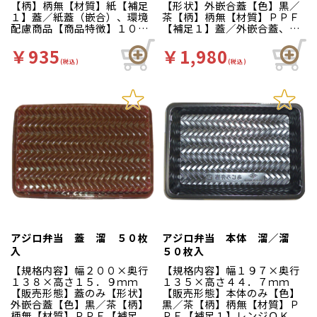
【柄】柄無【材質】紙【補足
【形状】外嵌合蓋【色】黒／
１】蓋／紙蓋（嵌合）、環境
茶【柄】柄無【材質】ＰＰＦ
配慮商品【商品特徴】１０
【補足１】蓋／外嵌合蓋、レ
０％紙でできたエコなパルプ
ンジＯＫ【商品特徴】アジロ
リッドです。
模様に溜色を施した味のある
￥935
￥1,980
容器です。レンジ対応なので
(税込)
(税込)
うな重などの温めておいしい
お弁当にも安心してご使用い
ただけます。
アジロ弁当 蓋 溜 ５０枚
アジロ弁当 本体 溜／溜
入
５０枚入
【規格内容】幅２００×奥行
【規格内容】幅１９７×奥行
１３８×高さ１５．９ｍｍ
１３５×高さ４４．７ｍｍ
【販売形態】蓋のみ【形状】
【販売形態】本体のみ【色】
外嵌合蓋【色】黒／茶【柄】
黒／茶【柄】柄無【材質】Ｐ
柄無【材質】ＰＰＦ【補足
ＰＦ【補足１】レンジＯＫ