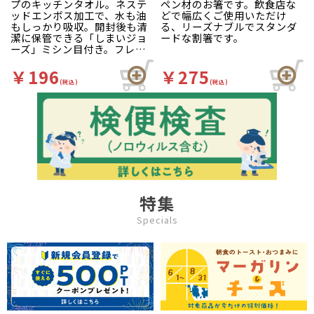
プのキッチンタオル。ネステ
ペン材のお箸です。飲食店な
ッドエンボス加工で、水も油
どで幅広くご使用いただけ
もしっかり吸収。開封後も清
る、リーズナブルでスタンダ
潔に保管できる「しまいジョ
ードな割箸です。
ーズ」ミシン目付き。フレッ
シュパルプ100％製品です。
￥196
￥275
(税込)
(税込)
特集
Specials