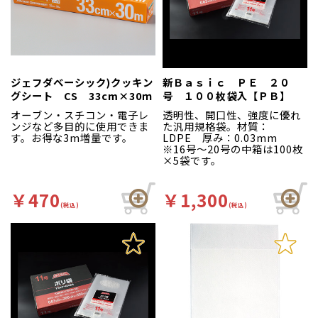
ジェフダベーシック)クッキン
新Ｂａｓｉｃ ＰＥ ２０
グシート CS 33cm×30ｍ
号 １００枚袋入【ＰＢ】
オーブン・スチコン・電子レ
透明性、開口性、強度に優れ
ンジなど多目的に使用できま
た汎用規格袋。材質：
す。お得な3m増量です。
LDPE 厚み：0.03mm
※16号～20号の中箱は100枚
×5袋です。
￥470
￥1,300
(税込)
(税込)