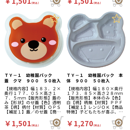
￥1,501
￥1,501
です。 ※パンダは透明蓋と
箱です。
(税込)
(税込)
なっています。
ＴＹ－１ 幼稚園パック
ＴＹ－１ 幼稚園パック 本
蓋 クマ ９００ ５０枚入
体 ９００ ５０枚入
【規格内容】幅１８３．２×
【規格内容】幅１８０×奥行
奥行１７７．０５×高さ１
１７３．８５×高さ２８ｍｍ
７．５ｍｍ【販売形態】蓋の
【販売形態】本体のみ【色】
み【形状】のせ蓋【色】透明
白【柄】柄無【材質】ＰＰＦ
茶【柄】柄付【材質】ＯＰＳ
【補足１】レンジＯＫ【商品
【補足１】蓋／のせ蓋【商品
特徴】子どもたちが喜ぶ、か
特徴】子どもたちが喜ぶ、か
わいいアニマル柄のお弁当箱
わいいアニマル柄のお弁当箱
です。
￥1,501
￥1,270
です。
(税込)
(税込)