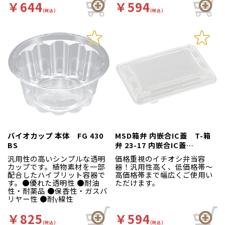
￥644
￥594
(税込)
(税込)
バイオカップ 本体 FG 430
MSD箱弁 内嵌合IC蓋 T-箱
BS
弁 23-17 内嵌合IC蓋
（OPS）
汎用性の高いシンプルな透明
価格重視のイチオシ弁当容
カップです。植物素材を一部
器！汎用性高く、低価格帯～
配合したハイブリット容器で
高価格帯まで幅広くご使用い
す。●優れた透明性 ●耐油
ただけます。
性・耐薬品 ●保香性・ガスバ
リヤー性 ●耐γ線性
￥825
￥594
(税込)
(税込)