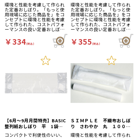
環境と性能を考慮して作られ
環境と性能を考慮して作られ
た定番おしぼり。「もっと使
た定番おしぼり。「もっと使
用現場に応じた商品を」をコ
用現場に応じた商品を」をコ
ンセプトに環境と性能を考慮
ンセプトに環境と性能を考慮
して作られた、コストパフォ
して作られた、コストパフォ
ーマンスの良い定番おしぼり
ーマンスの良い定番おしぼり
です！紙製と不織布製からお
です！紙製と不織布製からお
選びいただけます。
選びいただけます。
￥334
￥355
(税込)
(税込)
【6月～9月月間特売】BASIC
ＳＩＭＰＬＥ 不織布おしぼ
整列紙おしぼり 平 1袋
り さわやか 丸 １００本
（50本入）
入
コンパクトで利便性のいい、
環境と性能を考慮して作られ