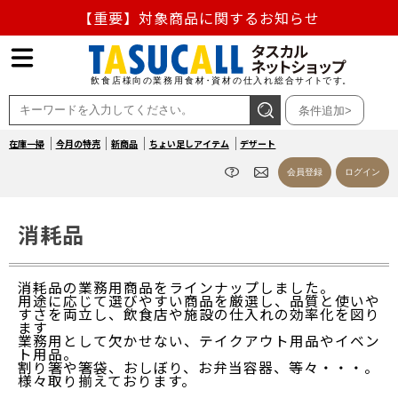
【重要】熊本地震の影響による商品出荷停止のお知らせ
熊本県熊本地方を震源とする地震の影響によるお荷物のお
届け遅延について
条件追加>
お盆の営業について
在庫一掃
今月の特売
新商品
ちょい足しアイテム
デザート
【重要】対象商品に関するお知らせ
会員登録
ログイン
消耗品
消耗品の業務用商品をラインナップしました。
用途に応じて選びやすい商品を厳選し、品質と使いや
すさを両立し、飲食店や施設の仕入れの効率化を図り
ます
業務用として欠かせない、テイクアウト用品やイベン
ト用品。
割り箸や箸袋、おしぼり、お弁当容器、等々・・・。
様々取り揃えております。