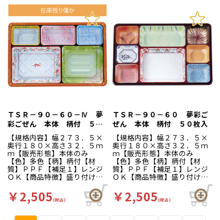
ＴＳＲ－９０－６０－Ⅳ 夢
ＴＳＲ－９０－６０ 夢彩ご
彩ごぜん 本体 柄付 ５０
ぜん 本体 柄付 ５０枚入
枚入
【規格内容】幅２７３．５×
【規格内容】幅２７３．５×
奥行１８０×高さ３２．５ｍ
奥行１８０×高さ３２．５ｍ
ｍ【販売形態】本体のみ
ｍ【販売形態】本体のみ
【色】多色【柄】柄付【材
【色】多色【柄】柄付【材
質】ＰＰＦ【補足１】レンジ
質】ＰＰＦ【補足１】レンジ
ＯＫ【商品特徴】盛り付けや
ＯＫ【商品特徴】盛り付けや
すく、素材の見た目を引き立
すく、素材の見た目を引き立
てる夢彩ごぜんシリーズ。
てる夢彩ごぜんシリーズ。
￥2,505
￥2,505
(税込)
(税込)