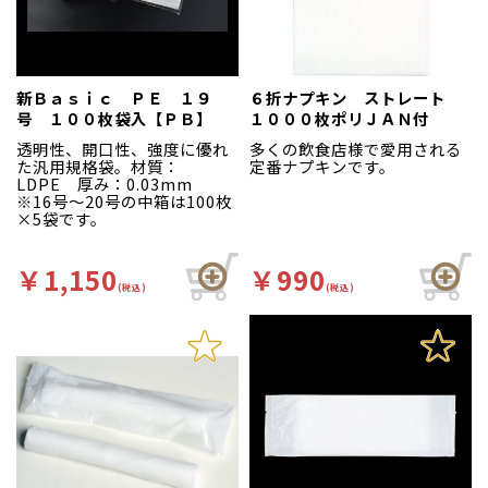
新Ｂａｓｉｃ ＰＥ １９
６折ナプキン ストレート
号 １００枚袋入【ＰＢ】
１０００枚ポリＪＡＮ付
透明性、開口性、強度に優れ
多くの飲食店様で愛用される
た汎用規格袋。材質：
定番ナプキンです。
LDPE 厚み：0.03mm
※16号～20号の中箱は100枚
×5袋です。
￥1,150
￥990
(税込)
(税込)