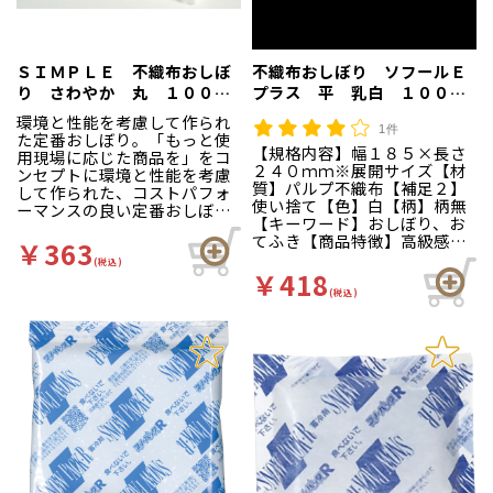
ＳＩＭＰＬＥ 不織布おしぼ
不織布おしぼり ソフールＥ
り さわやか 丸 １００本
プラス 平 乳白 １００本
入
入
環境と性能を考慮して作られ
1件
た定番おしぼり。「もっと使
【規格内容】幅１８５×長さ
用現場に応じた商品を」をコ
２４０ｍｍ※展開サイズ【材
ンセプトに環境と性能を考慮
質】パルプ不織布【補足２】
して作られた、コストパフォ
使い捨て【色】白【柄】柄無
ーマンスの良い定番おしぼり
【キーワード】おしぼり、お
です！紙製と不織布製からお
てふき【商品特徴】高級感溢
選びいただけます。
￥363
れる不織布を使用していま
(税込)
す。
￥418
(税込)