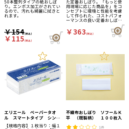
50本整列タイプの紙おしぼ
た定番おしぼり。「もっと使
り。エンボス加工がされてい
用現場に応じた商品を」をコ
るので、汚れも綺麗に拭きと
ンセプトに環境と性能を考慮
れます。
して作られた、コストパフォ
ーマンスの良い定番おしぼり
です！紙製と不織布製からお
選びいただけます。
￥154
￥363
(税込)
(税込)
￥115
(税込)
エリエール ペーパータオ
不織布おしぼり ソフールＫ
ル スマートタイプ シング
平 （既製柄） １００枚入
ル ２００枚 小判
【規格内容】１枚当り：幅１
1件