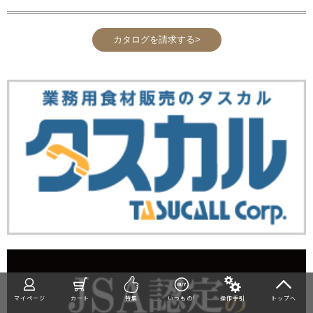
カタログを請求する>
マイページ
カート
特集
いつもの!
操作手引
トップへ