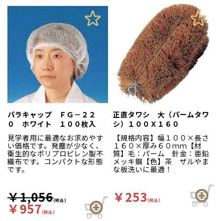
品に混入する心配がありませ
ん。
パラキャップ ＦＧ－２２
正直タワシ 大（パームタワ
０ ホワイト １００枚入
シ）１００Ｘ１６０
見学者用に最適なお求めやす
【規格内容】幅１００×長さ
い価格です。発塵が少なく、
１６０×厚み６０ｍｍ【材
衛生的なポリプロピレン製不
質】毛：パーム 針金：亜鉛
織布です。コンパクトな形態
メッキ鋼【色】茶 ザルやま
です。
な板洗いに最適！
￥1,056
￥253
(税込)
(税込)
￥957
(税込)