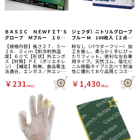
（衛生省告示第３７０号）家
品衛生法に適しています。
庭用から業務用まで幅広くお
（衛生省告示第３７０号）家
使いいただけます。従来の商
庭用から業務用まで幅広くお
品中央部のミシン目穴に加
使いいただけます。従来の商
え、右下部に手首部分から抜
品中央部のミシン目穴に加
き取る為のミシン目穴を追
え、右下部に手首部分から抜
加。より衛生的にお使い頂け
ＢＡＳＩＣ ＮＥＷＦＩＴ’Ｓ
ジェフダ）ニトリルグローブ
き取る為のミシン目穴を追
ます。箱裏面の右側と中央部
グローブ Ｍブルー １００
ブルー M 100枚入【２点ま
加。より衛生的にお使い頂け
に壁掛けホック用のミシン目
枚箱入
で】
ます。箱裏面の右側と中央部
穴を追加しました。縦・横ど
【規格内容】長さ２７．５～
粉なし（パウダーフリー）加
に壁掛けホック用のミシン目
ちらの向きでも壁にかけてお
２８．０ｃｍ【耐冷耐熱温
工を施し、柔らかく手にぴっ
穴を追加しました。縦・横ど
使いいただけます。箱サイ
度】６０℃【形状】外エンボ
たりフィット。便利な左右兼
ちらの向きでも壁にかけてお
ズ：幅３０ｃｍ×奥行１３ｃ
ス【材質】ＰＥ（ポリエチレ
用タイプ。天然ゴム、塩化ビ
使いいただけます。箱サイ
ｍ×高さ３．５ｃｍ
ン）【補足】粉無、食品衛生
ニル樹脂タイプと比べて耐油
ズ：幅３０ｃｍ×奥行１３ｃ
法適合、エンボス／外エンボ
性に優れており品質とコスト
ｍ×高さ３．５ｃｍ
ス【補足２】使い捨て【色】
のバランスがとれた商品で
青【柄】地紋【キーワード】
す。
￥231
￥1,430
ディスポ手袋、厨房、工場、
(税込)
(税込)
ベーシック、ニュー、ＦＩＴ
Ｓ、フィッツ ぴたっとフィ
ット凹凸加工ですべりにく
い！左右兼用だから片手でも
使えて経済的。左右兼用のた
め片手でも使えて経済的で
す。全面に細やかな外エンボ
ス加工を施していますのでひ
っつきを防ぎます。本品は食
品衛生法に適しています。