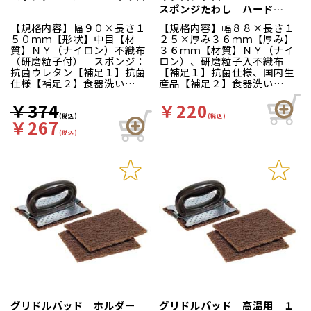
ます。箱裏面の右側と中央部
スポンジたわし ハード
に壁掛けホック用のミシン目
（Ｌ） イエロー
【規格内容】幅９０×長さ１
【規格内容】幅８８×長さ１
穴を追加しました。縦・横ど
５０ｍｍ【形状】中目【材
２５×厚み３６ｍｍ【厚み】
ちらの向きでも壁にかけてお
質】ＮＹ（ナイロン）不織布
３６ｍｍ【材質】ＮＹ（ナイ
使いいただけます。箱サイ
（研磨粒子付） スポンジ：
ロン）、研磨粒子入不織布
ズ：幅３０ｃｍ×奥行１３ｃ
抗菌ウレタン【補足１】抗菌
【補足１】抗菌仕様、国内生
ｍ×高さ３．５ｃｍ
仕様【補足２】食器洗い
産品【補足２】食器洗い
【色】緑黄 頑固な汚れをき
【色】青黄 多目的に使える
れいに落とす！煮沸や次亜塩
汎用型（ビッグサイズ）。ガ
￥374
￥220
素酸ナトリウム溶液による
ンコな汚れ落としに最適で
(税込)
(税込)
￥267
日々の衛生管理に対応！食器
す！耐久性に優れたスポンジ
(税込)
洗浄から調理器具の汚れ落と
に、研磨力が優れた新開発の
しまで、多目的にお使いいた
特殊加工ナイロンたわしを貼
だけます。陶器表面にキズを
り合せました。
つけにくい樹脂研粒子を使用
しています。用途：食器洗浄
から調理器具まで多目的に
グリドルパッド ホルダー
グリドルパッド 高温用 １