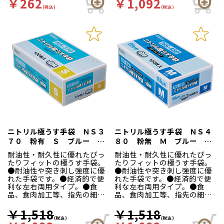
￥262
￥1,092
(税込)
(税込)
ニトリル極うす手袋 ＮＳ３
ニトリル極うす手袋 ＮＳ４
７０ 粉有 Ｓ ブルー １
８０ 粉無 Ｍ ブルー １
００枚入
００枚入
耐油性・耐久性に優れたぴっ
耐油性・耐久性に優れたぴっ
たりフィットの極うす手袋。
たりフィットの極うす手袋。
●耐油性や突き刺し強度に優
●耐油性や突き刺し強度に優
れた手袋です。●経済的で便
れた手袋です。●経済的で便
利な左右両用タイプ。●食
利な左右両用タイプ。●食
品、食肉加工等、指先の細か
品、食肉加工等、指先の細か
い作業に。●食品衛生法適
い作業に。●食品衛生法適
合。
合。
￥1,518
￥1,518
(税込)
(税込)