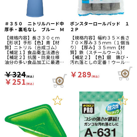
＃３５０ ニトリルハード中
ボンスターロールパッド １
厚手・裏毛なし ブルー Ｍ
２Ｐ
【規格内容】長さ３０ｃｍ
【規格内容】幅約３５×長さ
【形状】手形【色】青【材
７０×厚み３５ｍｍ（１個当
質】ニトリル（合成ゴム）
り）【厚み】３５ｍｍ【材
【補足１】食品衛生法適合
質】鉄（スチールウール）
【補足２】抗菌・防臭仕様
【補足２】【色】銀 錆び・
油分の多い食品加工に最適で
汚れ落としの定番！ウール状
す！薬品・油・グリスに優れ
に加工したパッドです。手触
た耐性があり、突き刺しにも
りがソフトで自由な形にな
￥324
￥289
強い丈夫な手袋です。裏面は
り、サビや汚れを落とし均一
(税込)
(税込)
￥251
「ドライタッチ加工」を施し
に磨き上げます。
(税込)
ているので、着脱がスムーズ
です。使用後に煮沸消毒を
し、充分乾燥させる事で衛生
的にお使いいただけます。食
品衛生法適合品。