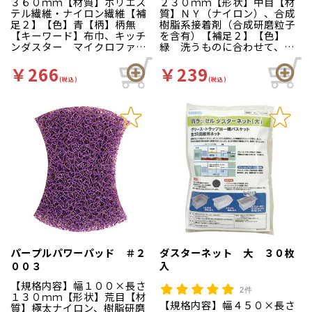
３６０ｍｍ【材質】ポリエス
２３０ｍｍ【形状】中目【材
テル繊維・ナイロン繊維【補
質】ＮＹ（ナイロン）、合成
足２】【色】青【柄】柄無
樹脂系接着剤（合成研磨粒子
【キーワード】布巾、キッチ
を含有）【補足２】【色】
ンダスター マイクロファイ
緑 洗うものに合わせて、折
バーの働きで、汚れをきれい
ったり切ったりして使えま
にふき取ります。洗濯して繰
す。汚れ落としからサビ落と
￥266
￥239
り返し使用可能なお手頃タイ
しまで使えるシートタイプの
(税込)
(税込)
プ。
たわしです。
パープルパワーパッド ＃２
ダスターネット 大 ３０枚
００３
入
【規格内容】幅１００×長さ
2件
１３０ｍｍ【形状】荒目【材
【規格内容】幅４５０×長さ
質】極太ナイロン、樹脂研磨