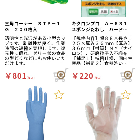
三角コーナー ＳＴＰ－１
キクロンプロ Ａ－６３１
Ｇ ２００枚入
スポンジたわし ハード
（Ｌ） グリーン
透明性と光沢がある小型カッ
【規格内容】幅８８×長さ１
プです。剥離性が良く、作業
２５×厚み３６ｍｍ【厚み】
時間の短縮を実現します。復
３６ｍｍ【材質】ＮＹ（ナイ
元性に優れ、ゼリー状の食品
ロン）、研磨粒子入不織布
の型どりなどにもお使いいた
【補足１】抗菌仕様、国内生
だけます。
産品【補足２】食器洗い
【色】青緑 多目的に使える
汎用型（ビッグサイズ）。ガ
￥801
￥220
ンコな汚れ落としに最適で
(税込)
(税込)
す！耐久性に優れたスポンジ
に、研磨力が優れた新開発の
特殊加工ナイロンたわしを貼
り合せました。