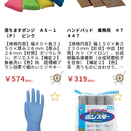
落ちますポンジ ＡＳ－１
ハンドパッド 業務用 ＃７
（Ｐ） ピンク
４４７
【規格内容】幅８０×長さ１
【規格内容】幅１５０×長さ
５０×厚み２６ｍｍ【厚み】
２３０ｍｍ【形状】中目【材
２６ｍｍ【材質】ポリウレタ
質】ＮＹ（ナイロン）、合成
ン、ポリエステル【補足２】
樹脂系接着剤（合成研磨粒子
食器洗い【色】桃 超極細ブ
を含有）【補足２】【色】
ラシ効果で細かいミゾやキズ
茶 洗うものに合わせて、折
に入り込み汚れを奥からかき
ったり切ったりして使えま
出します。
す。高耐久タイプ。汚れ落と
￥574
￥319
しからサビ落としまで使える
(税込)
(税込)
シートタイプのたわしです。
用途：鍋・釜・厨房機器の洗
浄、金属・陶器・床・壁など
の洗浄