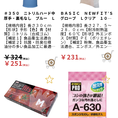
＃３５０ ニトリルハード中
ＢＡＳＩＣ ＮＥＷＦＩＴ’Ｓ
厚手・裏毛なし ブルー Ｌ
グローブ Ｌクリア １００
枚箱入
【規格内容】長さ３０ｃｍ
【規格内容】長さ２７．５～
【形状】手形【色】青【材
２８．０ｃｍ【耐冷耐熱温
質】ニトリル（合成ゴム）
度】６０℃【形状】外エンボ
【補足１】食品衛生法適合
ス【材質】ＰＥ（ポリエチレ
【補足２】抗菌・防臭仕様
ン）【補足】粉無、食品衛生
油分の多い食品加工に最適で
法適合、エンボス／外エンボ
す！薬品・油・グリスに優れ
ス【補足２】使い捨て【色】
た耐性があり、突き刺しにも
半透明【柄】地紋【キーワー
￥324
￥231
強い丈夫な手袋です。裏面は
ド】ディスポ手袋、厨房、工
(税込)
(税込)
￥251
「ドライタッチ加工」を施し
場、ベーシック、ニュー、Ｆ
(税込)
ているので、着脱がスムーズ
ＩＴＳ、フィッツ ぴたっと
です。使用後に煮沸消毒を
フィット凹凸加工ですべりに
し、充分乾燥させる事で衛生
くい！左右兼用だから片手で
的にお使いいただけます。食
も使えて経済的。左右兼用の
品衛生法適合品。
ため片手でも使えて経済的で
す。全面に細やかな外エンボ
ス加工を施していますのでひ
っつきを防ぎます。本品は食
品衛生法に適しています。
（衛生省告示第３７０号）家
庭用から業務用まで幅広くお
使いいただけます。従来の商
品中央部のミシン目穴に加