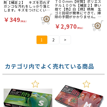
７００ｍｍ【材質】ポリエス
剤【補足２】 キズを恐れず
テル１００％【補足２】使い
ガンコな汚れをしっかり落と
捨て【色】白【柄】柄無 生
します。キズをつけにくい樹
ゴミ回収が簡単にできて、掃
脂研磨剤と耐久性に優れた極
除の手間がかかりません。細
太ナイロン繊維のコラボレー
￥349
かな網目で小さなゴミもキャ
ション！
(税込)
ッチ！伸縮自在の為、いろい
￥2,970
ろな型のバスケットにご使用
(税込)
いただけます（横は最大１５
０ｃｍ、縦は最大８３ｃｍま
1
2
で伸びます）。
>
カテゴリ内でよく売れている商品