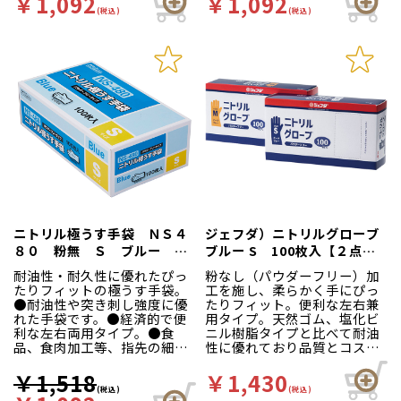
￥1,092
￥1,092
(税込)
(税込)
ニトリル極うす手袋 ＮＳ４
ジェフダ）ニトリルグローブ
８０ 粉無 Ｓ ブルー １
ブルー S 100枚入【２点ま
００枚入
で】
耐油性・耐久性に優れたぴっ
粉なし（パウダーフリー）加
たりフィットの極うす手袋。
工を施し、柔らかく手にぴっ
●耐油性や突き刺し強度に優
たりフィット。便利な左右兼
れた手袋です。●経済的で便
用タイプ。天然ゴム、塩化ビ
利な左右両用タイプ。●食
ニル樹脂タイプと比べて耐油
品、食肉加工等、指先の細か
性に優れており品質とコスト
い作業に。●食品衛生法適
のバランスがとれた商品で
合。
す。
￥1,518
￥1,430
(税込)
(税込)