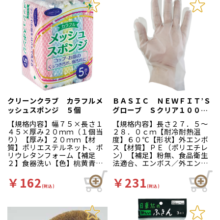
クリーンクラブ カラフルメ
ＢＡＳＩＣ ＮＥＷＦＩＴ’Ｓ
ッシュスポンジ ５個
グローブ Ｓクリア１００枚
箱入
【規格内容】幅７５×長さ１
【規格内容】長さ２７．５～
４５×厚み２０ｍｍ（１個当
２８．０ｃｍ【耐冷耐熱温
り）【厚み】２０ｍｍ【材
度】６０℃【形状】外エンボ
質】ポリエステルネット、ポ
ス【材質】ＰＥ（ポリエチレ
リウレタンフォーム【補足
ン）【補足】粉無、食品衛生
２】食器洗い【色】桃黄青
法適合、エンボス／外エンボ
コップやお皿のくっつき汚
ス【補足２】使い捨て【色】
れ・油汚れ落としに。カラー
半透明【柄】地紋【キーワー
￥162
￥231
／ピンク、イエロー、ブルー
ド】ディスポ手袋、厨房、工
(税込)
(税込)
場、ベーシック、ニュー、Ｆ
ＩＴＳ、フィッツ ぴたっと
フィット凹凸加工ですべりに
くい！左右兼用だから片手で