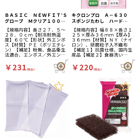
え、右下部に手首部分から抜
き取る為のミシン目穴を追
ＢＡＳＩＣ ＮＥＷＦＩＴ’Ｓ
加。より衛生的にお使い頂け
キクロンプロ Ａ－６３０
ます。箱裏面の右側と中央部
グローブ Ｍクリア１００枚
スポンジたわし ハード
に壁掛けホック用のミシン目
箱入
（Ｌ） ピンク
【規格内容】長さ２７．５～
【規格内容】幅８８×長さ１
穴を追加しました。縦・横ど
２８．０ｃｍ【耐冷耐熱温
２５×厚み３６ｍｍ【厚み】
ちらの向きでも壁にかけてお
度】６０℃【形状】外エンボ
３６ｍｍ【材質】ＮＹ（ナイ
使いいただけます。箱サイ
ス【材質】ＰＥ（ポリエチレ
ロン）、研磨粒子入不織布
ズ：幅３０ｃｍ×奥行１３ｃ
ン）【補足】粉無、食品衛生
【補足１】抗菌仕様、国内生
ｍ×高さ３．５ｃｍ
法適合、エンボス／外エンボ
産品【補足２】食器洗い
ス【補足２】使い捨て【色】
【色】青桃 多目的に使える
半透明【柄】地紋【キーワー
汎用型（ビッグサイズ）。ガ
￥231
￥220
ド】ディスポ手袋、厨房、工
ンコな汚れ落としに最適で
(税込)
(税込)
場、ベーシック、ニュー、Ｆ
す！耐久性に優れたスポンジ
ＩＴＳ、フィッツ ぴたっと
に、研磨力が優れた新開発の
フィット凹凸加工ですべりに
特殊加工ナイロンたわしを貼
くい！左右兼用だから片手で
り合せました。
も使えて経済的。左右兼用の
ため片手でも使えて経済的で
す。全面に細やかな外エンボ
ス加工を施していますのでひ
っつきを防ぎます。本品は食
品衛生法に適しています。
（衛生省告示第３７０号）家
庭用から業務用まで幅広くお
使いいただけます。従来の商
品中央部のミシン目穴に加