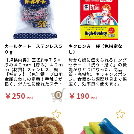
カールケート ステンレス５
キクロンＡ 袋（色指定な
０ｇ
し）
【規格内容】直径約Φ７５×
母から娘に伝えられるロング
厚み４０ｍｍ【厚み】４０ｍ
セラー！「洗う・磨く」の機
ｍ【材質】ステンレス、銅
能がひとつになった、高品
【補足２】【色】銀 プロ用
質・高機能、キッチンスポン
金属たわしの定番！手触りが
ジ。食器から調理器具まで幅
良く、弾力性に優れたステン
広く、効率良く使えます。
レスたわしです。水切れが良
く、早く乾いて衛生的です。
￥250
￥190
(税込)
(税込)