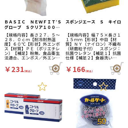
（衛生省告示第３７０号）家
庭用から業務用まで幅広くお
使いいただけます。従来の商
品中央部のミシン目穴に加
え、右下部に手首部分から抜
ＢＡＳＩＣ ＮＥＷＦＩＴ’Ｓ
スポンジエース Ｓ キイロ
き取る為のミシン目穴を追
グローブ Ｓクリア１００枚
加。より衛生的にお使い頂け
箱入
ます。箱裏面の右側と中央部
【規格内容】長さ２７．５～
【規格内容】幅７５×長さ１
に壁掛けホック用のミシン目
２８．０ｃｍ【耐冷耐熱温
１５ｍｍ【形状】中目【材
穴を追加しました。縦・横ど
度】６０℃【形状】外エンボ
質】ＮＹ（ナイロン）不織布
ちらの向きでも壁にかけてお
ス【材質】ＰＥ（ポリエチレ
（研磨粒子付） スポンジ：
使いいただけます。箱サイ
ン）【補足】粉無、食品衛生
抗菌ウレタン【補足１】抗菌
ズ：幅３０ｃｍ×奥行１３ｃ
法適合、エンボス／外エンボ
仕様【補足２】食器洗い
ｍ×高さ３．５ｃｍ
ス【補足２】使い捨て【色】
【色】緑黄 頑固な汚れをき
半透明【柄】地紋【キーワー
れいに落とす！煮沸や次亜塩
￥231
￥166
ド】ディスポ手袋、厨房、工
素酸ナトリウム溶液による
(税込)
(税込)
場、ベーシック、ニュー、Ｆ
日々の衛生管理に対応！食器
ＩＴＳ、フィッツ ぴたっと
洗浄から調理器具の汚れ落と
フィット凹凸加工ですべりに
しまで、多目的にお使いいた
くい！左右兼用だから片手で
だけます。陶器表面にキズを
も使えて経済的。左右兼用の
つけにくい樹脂研粒子を使用
ため片手でも使えて経済的で
しています。用途：食器洗浄
す。全面に細やかな外エンボ
から調理器具まで多目的に
ス加工を施していますのでひ
っつきを防ぎます。本品は食
品衛生法に適しています。
（衛生省告示第３７０号）家
庭用から業務用まで幅広くお