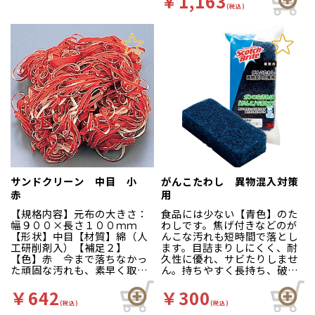
￥1,163
をしっかり閉じ込めて逃がし
(税込)
ません。清掃後、浮かべたシ
ートはフタになるので、イヤ
な臭いを抑えることができま
す。吸着したシートを取り出
せば、簡単に油を除去できま
す。※カット品は１枚（５０
ｃｍ×５０ｃｍ）で、約１ｋ
ｇの油脂類を吸着します。
サンドクリーン 中目 小
がんこたわし 異物混入対策
赤
用
【規格内容】元布の大きさ：
食品には少ない【青色】のた
幅９００×長さ１００ｍｍ
わしです。焦げ付きなどのが
【形状】中目【材質】綿（人
んこな汚れも短時間で落とし
工研削剤入）【補足２】
ます。目詰まりしにくく、耐
【色】赤 今まで落ちなかっ
久性に優れ、サビたりしませ
た頑固な汚れも、素早く取り
ん。持ちやすく長持ち、破片
除きます。目詰まりしにくく
混入を防ぐ色。
耐久性も抜群。金属タワシの
￥642
￥300
ように錆びたり手に刺さった
(税込)
(税込)
り、細かくちぎれて破片が食