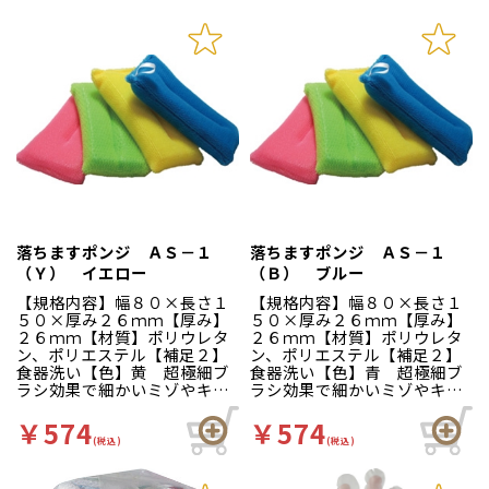
落ちますポンジ ＡＳ－１
落ちますポンジ ＡＳ－１
（Ｙ） イエロー
（Ｂ） ブルー
【規格内容】幅８０×長さ１
【規格内容】幅８０×長さ１
５０×厚み２６ｍｍ【厚み】
５０×厚み２６ｍｍ【厚み】
２６ｍｍ【材質】ポリウレタ
２６ｍｍ【材質】ポリウレタ
ン、ポリエステル【補足２】
ン、ポリエステル【補足２】
食器洗い【色】黄 超極細ブ
食器洗い【色】青 超極細ブ
ラシ効果で細かいミゾやキズ
ラシ効果で細かいミゾやキズ
に入り込み汚れを奥からかき
に入り込み汚れを奥からかき
出します。
出します。
￥574
￥574
(税込)
(税込)