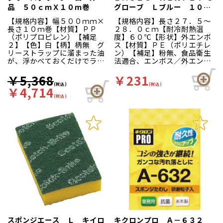
品 ５０ｃｍＸ１０ｍ巻
グローブ Ｌブルー １００
枚箱入
【規格内容】幅５００ｍｍ×
【規格内容】長さ２７．５～
長さ１０ｍ巻【材質】ＰＰ
２８．０ｃｍ【耐冷耐熱温
（ポリプロピレン）【補足
度】６０℃【形状】外エンボ
２】【色】白【柄】柄無 グ
ス【材質】ＰＥ（ポリエチレ
リーストラップに溜まった油
ン）【補足】粉無、食品衛生
が、浮かべておくだけでラク
法適合、エンボス／外エンボ
ラクとれる！ポリプロピレン
ス【補足２】使い捨て【色】
製なので水を吸わずに油脂類
青【柄】地紋【キーワード】
￥5,368
￥231
だけを吸着。一度吸着した油
ディスポ手袋、厨房、工場、
(税込)
(税込)
￥4,714
脂類をしっかり閉じ込めて逃
ベーシック、ニュー、ＦＩＴ
(税込)
がしません。清掃後、浮かべ
Ｓ、フィッツ ぴたっとフィ
たシートはフタになるので、
ット凹凸加工ですべりにく
イヤな臭いを抑えることがで
い！左右兼用だから片手でも
きます。吸着したシートを取
使えて経済的。左右兼用のた
り出せば、簡単に油を除去で
め片手でも使えて経済的で
きます。※カット品は１枚
す。全面に細やかな外エンボ
（５０ｃｍ×５０ｃｍ）で、
ス加工を施していますのでひ
約１ｋｇの油脂類を吸着しま
っつきを防ぎます。本品は食
す。
品衛生法に適しています。
（衛生省告示第３７０号）家
庭用から業務用まで幅広くお
使いいただけます。従来の商
品中央部のミシン目穴に加
え、右下部に手首部分から抜
き取る為のミシン目穴を追
スポンジエース Ｌ キイロ
加。より衛生的にお使い頂け
キクロンプロ Ａ－６３２