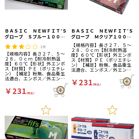
ＢＡＳＩＣ ＮＥＷＦＩＴ’Ｓ
ＢＡＳＩＣ ＮＥＷＦＩＴ’Ｓ
グローブ Ｓブルー１００枚
グローブ Ｍクリア１００枚
箱入
箱入
【規格内容】長さ２７．５～
1件
２８．０ｃｍ【耐冷耐熱温
【規格内容】長さ２７．５～
度】６０℃【形状】外エンボ
２８．０ｃｍ【耐冷耐熱温
ス【材質】ＰＥ（ポリエチレ
度】６０℃【形状】外エンボ
ン）【補足】粉無、食品衛生
ス【材質】ＰＥ（ポリエチレ
法適合、エンボス／外エンボ
ン）【補足】粉無、食品衛生
ス【補足２】使い捨て【色】
法適合、エンボス／外エンボ
半透明【柄】地紋【キーワー
￥231
ス【補足２】使い捨て【色】
ド】ディスポ手袋、厨房、工
(税込)
青【柄】地紋【キーワード】
￥231
場、ベーシック、ニュー、Ｆ
ディスポ手袋、厨房、工場、
(税込)
ＩＴＳ、フィッツ ぴたっと
ベーシック、ニュー、ＦＩＴ
フィット凹凸加工ですべりに
Ｓ、フィッツ ぴたっとフィ
くい！左右兼用だから片手で
ット凹凸加工ですべりにく
も使えて経済的。左右兼用の
い！左右兼用だから片手でも
ため片手でも使えて経済的で
使えて経済的。左右兼用のた
す。全面に細やかな外エンボ
め片手でも使えて経済的で
ス加工を施していますのでひ
す。全面に細やかな外エンボ
っつきを防ぎます。本品は食
ス加工を施していますのでひ
品衛生法に適しています。
っつきを防ぎます。本品は食