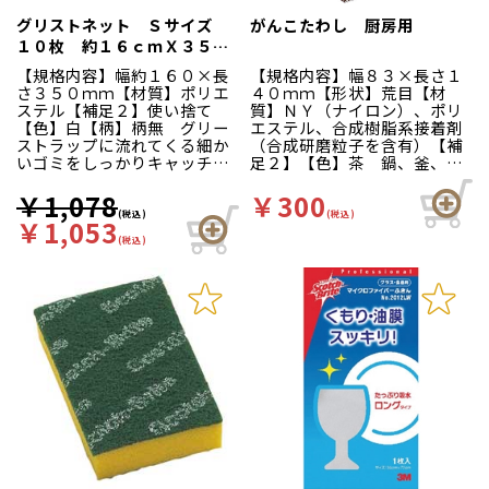
え、右下部に手首部分から抜
グリストネット Ｓサイズ
がんこたわし 厨房用
き取る為のミシン目穴を追
１０枚 約１６ｃｍＸ３５ｃ
加。より衛生的にお使い頂け
ｍ ５０Ｌ程度対応
ます。箱裏面の右側と中央部
【規格内容】幅約１６０×長
【規格内容】幅８３×長さ１
に壁掛けホック用のミシン目
さ３５０ｍｍ【材質】ポリエ
４０ｍｍ【形状】荒目【材
穴を追加しました。縦・横ど
ステル【補足２】使い捨て
質】ＮＹ（ナイロン）、ポリ
ちらの向きでも壁にかけてお
【色】白【柄】柄無 グリー
エステル、合成樹脂系接着剤
使いいただけます。箱サイ
ストラップに流れてくる細か
（合成研磨粒子を含有）【補
ズ：幅３０ｃｍ×奥行１３ｃ
いゴミをしっかりキャッチ！
足２】【色】茶 鍋、釜、厨
ｍ×高さ３．５ｃｍ
ダブルラッセル編採用。伝線
房機器等についたガンコな汚
や目詰まりが少なく水切れも
れをスピーディーに落としま
￥1,078
￥300
良好です。横に大きく伸びる
す。耐久性に優れ、ちぎれカ
(税込)
(税込)
￥1,053
ので、いろいろなサイズのス
スも出にくいので、衛生的で
(税込)
トレーナに簡単にセットで
す。
き、縦（深さ方向）には伸び
にくいので、ごみで重くなっ
たネットも楽に取り出すこと
ができます。溜まったごみを
ネットごと取り出して捨てる
だけなので掃除の手間がかか
りません。