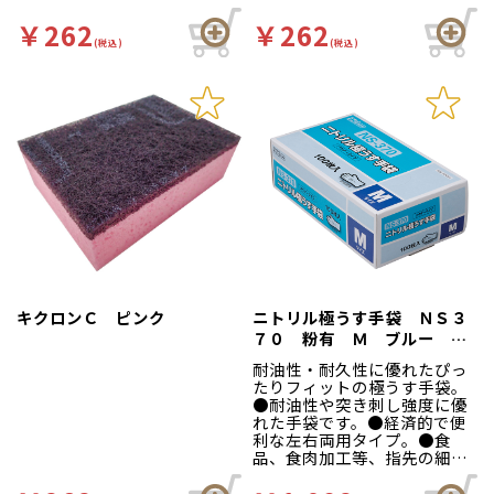
￥262
￥262
(税込)
(税込)
キクロンＣ ピンク
ニトリル極うす手袋 ＮＳ３
７０ 粉有 Ｍ ブルー １
００枚入
耐油性・耐久性に優れたぴっ
たりフィットの極うす手袋。
●耐油性や突き刺し強度に優
れた手袋です。●経済的で便
利な左右両用タイプ。●食
品、食肉加工等、指先の細か
い作業に。●食品衛生法適
合。