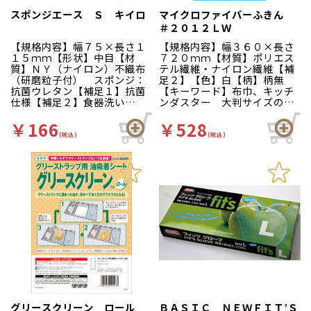
スポンジエース Ｓ キイロ
マイクロファイバーふきん
＃２０１２ＬＷ
【規格内容】幅７５×長さ１
【規格内容】幅３６０×長さ
１５ｍｍ【形状】中目【材
７２０ｍｍ【材質】ポリエス
質】ＮＹ（ナイロン）不織布
テル繊維・ナイロン繊維【補
（研磨粒子付） スポンジ：
足２】【色】白【柄】柄無
抗菌ウレタン【補足１】抗菌
【キーワード】布巾、キッチ
仕様【補足２】食器洗い
ンダスター 大判サイズのマ
【色】緑黄 頑固な汚れをき
イクロファイバーふきん。両
れいに落とす！煮沸や次亜塩
手でグラスや皿を包み込んで
￥166
￥528
素酸ナトリウム溶液による
汚れをきれいにかきおとしま
(税込)
(税込)
日々の衛生管理に対応！食器
す。
洗浄から調理器具の汚れ落と
しまで、多目的にお使いいた
だけます。陶器表面にキズを
つけにくい樹脂研粒子を使用
しています。用途：食器洗浄
から調理器具まで多目的に
グリースクリーン ロール
ＢＡＳＩＣ ＮＥＷＦＩＴ’Ｓ