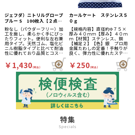
使いいただけます。従来の商
品中央部のミシン目穴に加
え、右下部に手首部分から抜
ジェフダ）ニトリルグローブ
カールケート ステンレス５
き取る為のミシン目穴を追
ブルー S 100枚入【２点ま
０ｇ
加。より衛生的にお使い頂け
で】
ます。箱裏面の右側と中央部
粉なし（パウダーフリー）加
【規格内容】直径約Φ７５×
に壁掛けホック用のミシン目
工を施し、柔らかく手にぴっ
厚み４０ｍｍ【厚み】４０ｍ
穴を追加しました。縦・横ど
たりフィット。便利な左右兼
ｍ【材質】ステンレス、銅
ちらの向きでも壁にかけてお
用タイプ。天然ゴム、塩化ビ
【補足２】【色】銀 プロ用
使いいただけます。箱サイ
ニル樹脂タイプと比べて耐油
金属たわしの定番！手触りが
ズ：幅３０ｃｍ×奥行１３ｃ
性に優れており品質とコスト
良く、弾力性に優れたステン
ｍ×高さ３．５ｃｍ
のバランスがとれた商品で
レスたわしです。水切れが良
す。
く、早く乾いて衛生的です。
￥1,430
￥250
(税込)
(税込)
特集
Specials