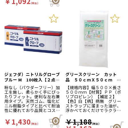
￥1,092
(税込)
ジェフダ）ニトリルグローブ
グリースクリーン カット
ブルー M 100枚入【２点ま
品 ５０ｃｍＸ５０ｃｍ ５
で】
枚
粉なし（パウダーフリー）加
【規格内容】幅５００×長さ
工を施し、柔らかく手にぴっ
５００ｍｍ【材質】ＰＰ（ポ
たりフィット。便利な左右兼
リプロピレン）【補足２】
用タイプ。天然ゴム、塩化ビ
【色】白【柄】柄無 グリー
ニル樹脂タイプと比べて耐油
ストラップに溜まった油が、
性に優れており品質とコスト
浮かべておくだけでラクラク
のバランスがとれた商品で
とれる！ポリプロピレン製な
す。
ので水を吸わずに油脂類だけ
￥1,430
￥1,188
を吸着。一度吸着した油脂類
(税込)
(税込)