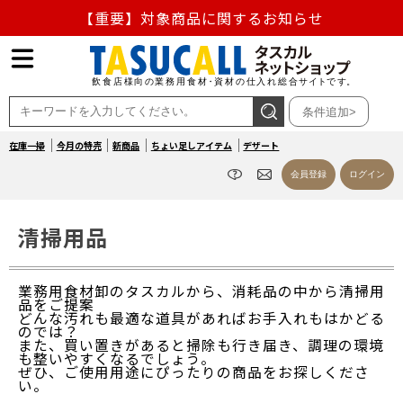
【重要】熊本地震の影響による商品出荷停止のお知らせ
熊本県熊本地方を震源とする地震の影響によるお荷物のお
届け遅延について
条件追加>
お盆の営業について
在庫一掃
今月の特売
新商品
ちょい足しアイテム
デザート
【重要】対象商品に関するお知らせ
会員登録
ログイン
清掃用品
業務用食材卸のタスカルから、消耗品の中から清掃用
品をご提案
どんな汚れも最適な道具があればお手入れもはかどる
のでは？
また、買い置きがあると掃除も行き届き、調理の環境
も整いやすくなるでしょう。
ぜひ、ご使用用途にぴったりの商品をお探しくださ
い。