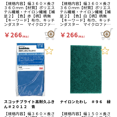
【規格内容】幅３６０×長さ
【規格内容】幅３６０×長さ
３６０ｍｍ【材質】ポリエス
３６０ｍｍ【材質】ポリエス
テル繊維・ナイロン繊維【補
テル繊維・ナイロン繊維【補
足２】【色】赤【柄】柄無
足２】【色】白【柄】柄無
【キーワード】布巾、キッチ
【キーワード】布巾、キッチ
ンダスター マイクロファイ
ンダスター マイクロファイ
バーの働きで、汚れをきれい
バーの働きで、汚れをきれい
にふき取ります。洗濯して繰
にふき取ります。洗濯して繰
￥266
￥266
り返し使用可能なお手頃タイ
り返し使用可能なお手頃タイ
(税込)
(税込)
プ。
プ。
スコッチブライト高耐久ふき
ナイロンたわし ＃９６ 緑
ん＃２０１２ 青
【規格内容】幅３６０×長さ
【規格内容】幅１５０×長さ