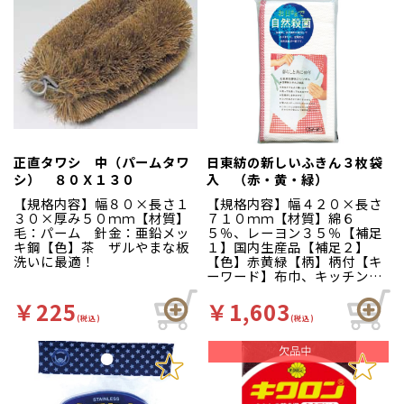
も使えて経済的。左右兼用の
ため片手でも使えて経済的で
す。全面に細やかな外エンボ
ス加工を施していますのでひ
っつきを防ぎます。本品は食
品衛生法に適しています。
（衛生省告示第３７０号）家
庭用から業務用まで幅広くお
使いいただけます。従来の商
品中央部のミシン目穴に加
え、右下部に手首部分から抜
正直タワシ 中（パームタワ
日東紡の新しいふきん３枚袋
き取る為のミシン目穴を追
シ） ８０Ｘ１３０
入 （赤・黄・緑）
加。より衛生的にお使い頂け
ます。箱裏面の右側と中央部
【規格内容】幅８０×長さ１
【規格内容】幅４２０×長さ
に壁掛けホック用のミシン目
３０×厚み５０ｍｍ【材質】
７１０ｍｍ【材質】綿６
穴を追加しました。縦・横ど
毛：パーム 針金：亜鉛メッ
５％、レーヨン３５％【補足
ちらの向きでも壁にかけてお
キ鋼【色】茶 ザルやまな板
１】国内生産品【補足２】
使いいただけます。箱サイ
洗いに最適！
【色】赤黄緑【柄】柄付【キ
ズ：幅３０ｃｍ×奥行１３ｃ
ーワード】布巾、キッチンダ
ｍ×高さ３．５ｃｍ
スター 水をよく吸い、綿・
レーヨン混の素材はケバが少
￥225
￥1,603
なく滑らかです。丈夫で長持
(税込)
(税込)
ちし、蛍光塗料などは一切使
用していません。日本最大級
サイズ。キッチン仕事に理想
のふきんです。