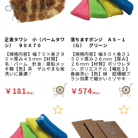
正直タワシ 小（パームタワ
落ちますポンジ ＡＳ－１
シ） ９０Ｘ７０
（Ｇ） グリーン
【規格内容】幅７０×長さ９
【規格内容】幅８０×長さ１
０×厚み４５ｍｍ【材質】
５０×厚み２６ｍｍ【厚み】
毛：パーム 針金：亜鉛メッ
２６ｍｍ【材質】ポリウレタ
キ鋼【色】茶 ザルやまな板
ン、ポリエステル【補足２】
洗いに最適！
食器洗い【色】緑 超極細ブ
ラシ効果で細かいミゾやキズ
に入り込み汚れを奥からかき
出します。
￥181
￥574
(税込)
(税込)