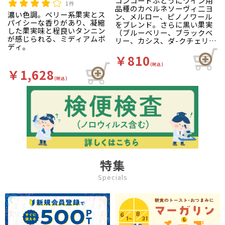
コンコードぶどうにワイン用
1件
品種のカベルネソーヴィ二ヨ
濃い色調。ベリー系果実とス
ン、メルロー、ピノノワール
パイシーな香りがあり、凝縮
をブレンド。さらに黒い果実
した果実味と程良いタンニン
（ブルーベリー、ブラックベ
が感じられる、ミディアムボ
リー、カシス、ダ-クチェリ
ディ。
ー）をブレンド。
￥810
コクのあるぶどうジュースに
(税込)
￥1,628
さらに黒い果実のコクと酸味
(税込)
をプラスした味わいは濃厚で
ワインを思わせる複雑味をお
楽しみいただけます。
特集
Specials