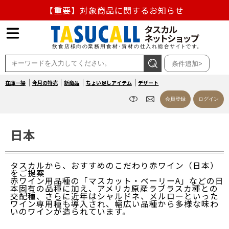
【重要】対象商品に関するお知らせ
【重要】熊本地震の影響による商品出荷停止のお知らせ
熊本県熊本地方を震源とする地震の影響によるお荷物のお
条件追加>
届け遅延について
在庫一掃
今月の特売
新商品
ちょい足しアイテム
デザート
お盆の営業について
会員登録
ログイン
【重要】対象商品に関するお知らせ
日本
タスカルから、おすすめのこだわり赤ワイン（日本）
をご提案
赤ワイン用品種の「マスカット・ベーリーA」などの日
本固有の品種に加え、アメリカ原産ラブラスカ種との
交配種、さらに近年はシャルドネ、メルローといった
ワイン専用種も導入され、幅広い品種から多様な味わ
いのワインが造られています。