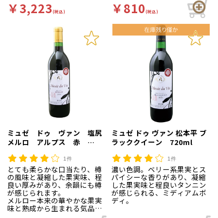
凝縮した果実味が特徴です。
￥3,223
￥810
自社農園の川窪圃場のビジュ
コクのあるぶどうジュースに
(税込)
(税込)
ノワール100％の赤ワインで
さらに黒い果実のコクと酸味
す。多数のコンクールでも受
をプラスした味わいは濃厚で
賞をしている近年注目の実力
ワインを思わせる複雑味をお
派ジャパニーズワイナリーで
楽しみいただけます。
す。
ミュゼ ドゥ ヴァン 塩尻
ミュゼ ドゥ ヴァン 松本平 ブ
メルロ アルプス 赤
ラッククイーン 720ml
720ml
1件
1件
とても柔らかな口当たり、樽
濃い色調。ベリー系果実とス
の風味と凝縮した果実味、程
パイシーな香りがあり、凝縮
良い厚みがあり、余韻にも樽
した果実味と程良いタンニン
が感じられます。
が感じられる、ミディアムボ
メルロー本来の華やかな果実
ディ。
味と熟成から生まれる気品あ
るブーケが特徴の上品な赤ワ