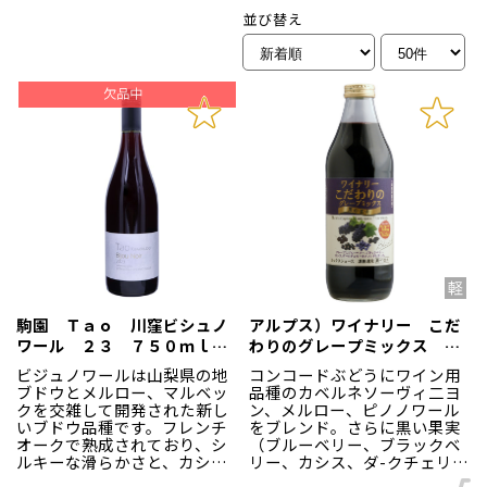
並び替え
駒園 Ｔａｏ 川窪ビシュノ
アルプス）ワイナリー こだ
ワール ２３ ７５０ｍｌ
わりのグレープミックス 黒
赤
の果実 １Ｌ
ビジュノワールは山梨県の地
コンコードぶどうにワイン用
ブドウとメルロー、マルベッ
品種のカベルネソーヴィ二ヨ
クを交雑して開発された新し
ン、メルロー、ピノノワール
いブドウ品種です。フレンチ
をブレンド。さらに黒い果実
オークで熟成されており、シ
（ブルーベリー、ブラックベ
ルキーな滑らかさと、カシス
リー、カシス、ダ-クチェリ
やバニラを想わせる芳醇かつ
ー）をブレンド。