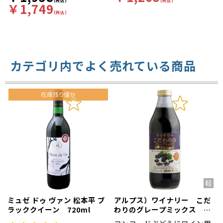
ウから醸造、熟成までこだわ
(税込)
(税込)
￥1,749
った“日本ワイン”です。明る
(税込)
い紫色。細かな泡立ち、ブル
ーベリーなど黒系果実の香り
があり、バランスが良く柔ら
かさと程良い渋みが感じられ
る、赤の辛口スパークリン
グ。
カテゴリ内でよく売れている商品
ミュゼ ドゥ ヴァン 松本平 ブ
アルプス）ワイナリー こだ
ラッククイーン 720ml
わりのグレープミックス 黒
の果実 １Ｌ