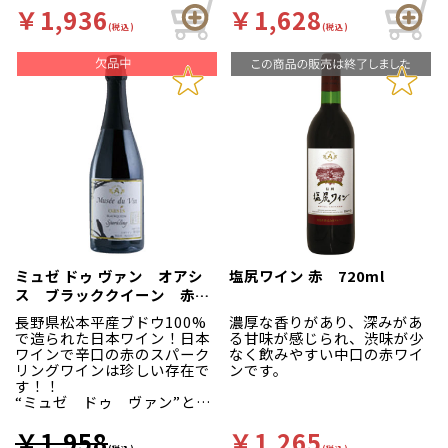
インです。
￥1,936
￥1,628
長野県塩尻を代表する品種メ
(税込)
(税込)
ルロー種はヨーロッパ原産の
ワイン用黒葡萄品種。世界中
で栽培され、赤ワイン用三大
品種の一つです。長野県はメ
ルロー種の日本最大の産地と
しても有名です。
ミュゼ ドゥ ヴァン オアシ
塩尻ワイン 赤 720ml
ス ブラッククイーン 赤
750ml
長野県松本平産ブドウ100%
濃厚な香りがあり、深みがあ
で造られた日本ワイン！日本
る甘味が感じられ、渋味が少
ワインで辛口の赤のスパーク
なく飲みやすい中口の赤ワイ
リングワインは珍しい存在で
ンです。
す！！
“ミュゼ ドゥ ヴァン”とは
フランス語で“ワイン博物
館”を意味します。原材料ブド
￥1,958
￥1,265