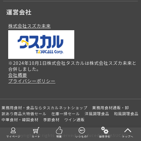
運営会社
株式会社スズカ未来
※2024年10月1日株式会社タスカルは株式会社スズカ未来と
合併しました。
会社概要
プライバシーポリシー
業務用食材・食品ならタスカルネットショップ
業務用食材通販・卸
訳あり商品大特価セール
在庫一掃セール
洋風調理食品
和風調理食品
中華食材・韓国食材
季節食材
ワイン通販
Copyright All rights reserved. Produced by TASUCALL
マイページ
カート
特集
いつもの!
操作手引
トップへ