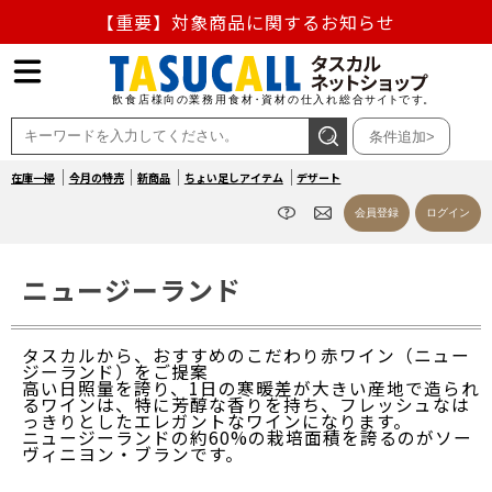
【重要】対象商品に関するお知らせ
【重要】熊本地震の影響による商品出荷停止のお知らせ
熊本県熊本地方を震源とする地震の影響によるお荷物のお
条件追加>
届け遅延について
在庫一掃
今月の特売
新商品
ちょい足しアイテム
デザート
お盆の営業について
会員登録
ログイン
【重要】対象商品に関するお知らせ
ニュージーランド
タスカルから、おすすめのこだわり赤ワイン（ニュー
ジーランド）をご提案
高い日照量を誇り、1日の寒暖差が大きい産地で造られ
るワインは、特に芳醇な香りを持ち、フレッシュなは
っきりとしたエレガントなワインになります。
ニュージーランドの約60%の栽培面積を誇るのがソー
ヴィニヨン・ブランです。