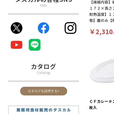
【規格内容】
SNS
１７２×高さ
耐熱温度】１
態】蓋のみ【
【材質】本体
￥2,310
ＰＰ【補足２
【色】透明【
ワード】軽食
ェフの作りた
まテーブルア
性と機能性の
カタログ
ューを届ける
Catalog
ーズ」 ※中
用不可。
カタログを請求する>
ＣＦカレー＃
枚入