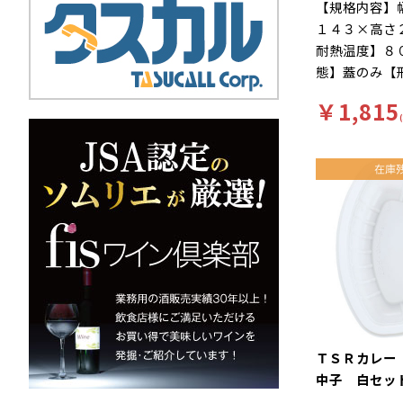
【規格内容】
１４３×高さ
耐熱温度】８
態】蓋のみ【
【材質】ＣＦ
￥1,815
捨て【色】白
ーワード】軽
保温・断熱性
なカレー容
ＴＳＲカレ
中子 白セッ
入