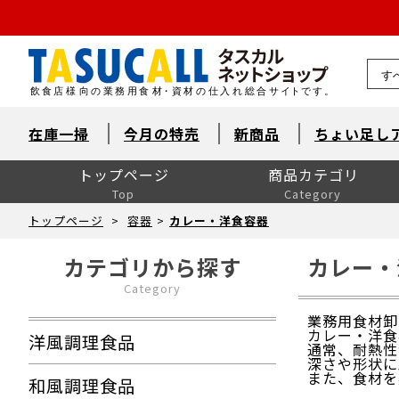
熊本県
在庫一掃
今月の特売
新商品
ちょい足し
トップページ
商品カテゴリ
Top
Category
洋風調理食品
和風調理食品
中華食材・韓国食材
米飯・麺類・パン
デザート
とれたて鮮魚【旬鮮便】
自然素材・水産
自然素材・畜産
自然素材・農産
洋風調味料
和風調味料
中華調味料
消耗品
洗剤・衛生
厨房用品
卓上用品
ユニフォーム
販促用品
季節の食材
ドリンク・飲料関連
介護食
ワイン
ワイン以外のお酒
産直市場（カット野菜）
製菓製パン材料・食材
レスキューフーズ
八重洲お弁当７点セット
包装資材全般
菓子包装
容器
イベント・テイクアウト
洗剤類・衛生用品
パン包装
飲食消耗品・飾り
厨房内消耗品
厨房内備品
袋・シート・食品包装
梱包・結束・ラッピング
店舗備品・消耗品
ラベル・シール
トップページ
>
容器
>
カレー・洋食容器
カテゴリから探す
カレー・
Category
業務用食材卸
カレー・洋食
洋風調理食品
通常、耐熱性
深さや形状に
また、食材を
和風調理食品