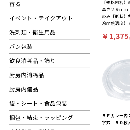
【規格内容】
容器
高さ２９ｍｍ
のみ【形状】
イベント・テイクアウト
冷耐熱温度】
ＯＰＳ【補足
洗剤類・衛生用品
￥1,375
【補足２】レ
のみ）【商品
パン包装
ーンを楽しく
に。
飲食消耗品・飾り
厨房内消耗品
厨房内備品
袋・シート・食品包装
ＢＦカレー内
梱包・結束・ラッピング
字穴 ５０枚