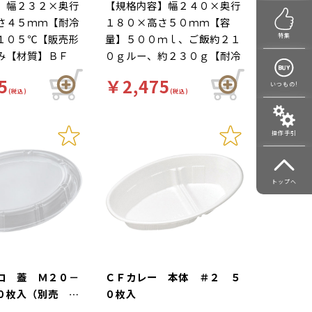
】幅２３２×奥行
【規格内容】幅２４０×奥行
さ４５ｍｍ【耐冷
１８０×高さ５０ｍｍ【容
１０５℃【販売形
量】５００ｍｌ、ご飯約２１
特集
み【材質】ＢＦ
０ｇルー、約２３０ｇ【耐冷
レンジＯＫ、レン
耐熱温度】１３０℃【販売形
5
￥2,475
いつもの!
体のみ）【補足
態】本体のみ【材質】本体：
(税込)
(税込)
て【色】白黄茶
ＳＤ、蓋：ＳＰＰ【補足２】
【商品特徴】電子
使い捨て【色】白【柄】柄無
操作手引
、保温・断熱性の
【キーワード】軽食【商品特
容器です。イベン
徴】シェフの作りたての味を
出すならコレ！も
そのままテーブルアップ！デ
トップへ
タやピラフなどに
ザイン性と機能性の融合で本
。
格メニューを届ける「ビスト
ロシリーズ」
ロ 蓋 Ｍ２０－
ＣＦカレー 本体 ＃２ ５
０枚入（別売 本
０枚入