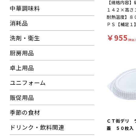
【規格内容】
中華調味料
１４２×高さ
耐熱温度】８
消耗品
ＰＳ【補足１
カップのみ内
￥955
洗剤・衛生
ＯＫ（本体の
(税込)
徴】ルーカッ
厨房用品
式で使いやす
りから大盛ま
卓上用品
レー容器。ル
ジアップＯＫ
ユニフォーム
も熱くなりす
プの素材を使
販促用品
【色】透明
季節の食材
ＣＴ街デリ
ドリンク・飲料関連
蓋 ５０枚入