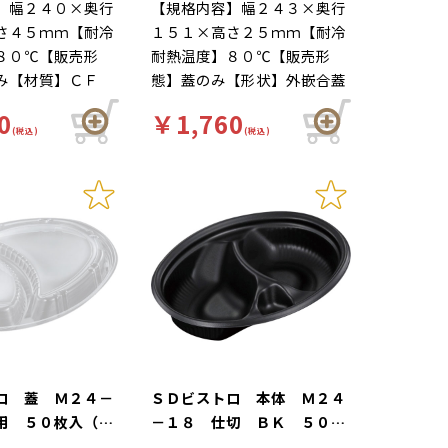
】幅２４０×奥行
【規格内容】幅２４３×奥行
さ４５ｍｍ【耐冷
１５１×高さ２５ｍｍ【耐冷
８０℃【販売形
耐熱温度】８０℃【販売形
み【材質】ＣＦ
態】蓋のみ【形状】外嵌合蓋
使い捨て【色】白
【材質】ＣＦ【補足２】使い
0
￥1,760
【キーワード】軽
捨て【色】白【柄】柄無【キ
(税込)
(税込)
徴】保温・断熱性
ーワード】軽食【商品特徴】
プルなカレー容器
保温・断熱性のあるシンプル
なカレー容器です。
ロ 蓋 Ｍ２４－
ＳＤビストロ 本体 Ｍ２４
用 ５０枚入（別
－１８ 仕切 ＢＫ ５０枚
り）
入（別売 蓋あり）