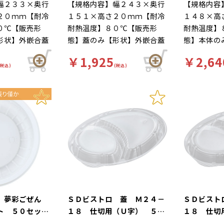
幅２３３×奥行
【規格内容】幅２４３×奥行
【規格内容
２０ｍｍ【耐冷
１５１×高さ２０ｍｍ【耐冷
１４８×高
０℃【販売形
耐熱温度】８０℃【販売形
耐熱温度】
形状】外嵌合蓋
態】蓋のみ【形状】外嵌合蓋
態】本体の
【補足２】使い
【材質】ＯＰＳ【補足２】使
【補足２】
￥1,925
￥2,64
【柄】柄無【キ
い捨て【色】透明【柄】柄無
【柄】柄無
(税込)
(税込)
食【商品特徴】
【キーワード】軽食【商品特
食【商品特
のあるシンプル
徴】保温・断熱性のあるシン
のあるシン
器です。
プルなカレー容器です。
です。
ー 夢彩ごぜん
ＳＤビストロ 蓋 Ｍ２４－
ＳＤビスト
ト ５０セット
１８ 仕切用（Ｕ字） ５０
１８ 仕切
枚入（別売 本体あり）
売 本体あ