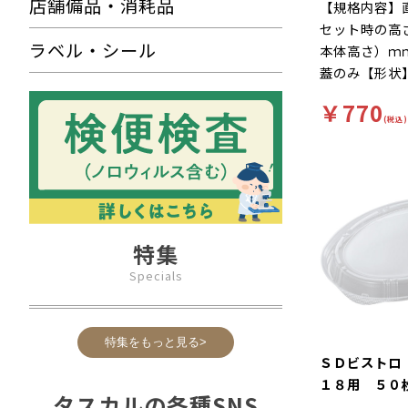
店舗備品・消耗品
【規格内容】
セット時の高
ラベル・シール
本体高さ）ｍ
蓋のみ【形状
【色】白、丸
￥770
耐熱温度】８
(税込)
ＰＳ【補足１
足２】レンジ
み）【商品特
対応、保温・
型のカレー容
特集
蓋がルーの漏
す！
Specials
特集をもっと見る>
ＳＤビストロ
１８用 ５０
タスカルの各種SNS
体あり）