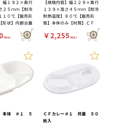
】幅１９２×奥行
【規格内容】幅２２９×奥行
さ２５ｍｍ【耐冷
１３９×高さ４５ｍｍ【耐冷
１１０℃【販売形
耐熱温度】８０℃【販売形
【形状】内嵌合蓋
態】本体のみ【材質】ＣＦ
体：ＳＤ、蓋：Ｓ
【補足２】使い捨て【色】白
0
￥2,255
２】使い捨て
【柄】柄無【キーワード】軽
(税込)
(税込)
【柄】柄無【キー
食【商品特徴】保温・断熱性
食【商品特徴】シ
のあるシンプルなカレー容器
たての味をそのま
です。
アップ！デザイン
の融合で本格メニ
る「ビストロシリ
中蓋セット時は使
 本体 ＃１ ５
ＣＦカレー＃１ 共蓋 ５０
枚入