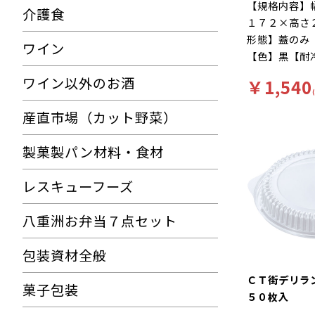
【規格内容】
介護食
１７２×高さ
形態】蓋のみ
ワイン
【色】黒【耐
０℃【材質】
ワイン以外のお酒
￥1,540
１】内嵌合蓋
ジＯＫ（本体
産直市場（カット野菜）
徴】ランチシ
ジュアルに
製菓製パン材料・食材
レスキューフーズ
八重洲お弁当７点セット
包装資材全般
ＣＴ街デリ
菓子包装
５０枚入