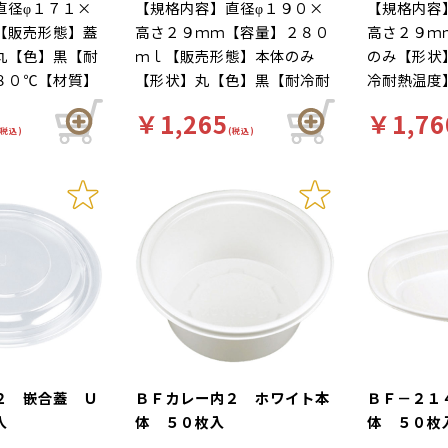
直径φ１７１×
【規格内容】直径φ１９０×
【規格内容
【販売形態】蓋
高さ２９ｍｍ【容量】２８０
高さ２９ｍ
丸【色】黒【耐
ｍｌ【販売形態】本体のみ
のみ【形状
８０℃【材質】
【形状】丸【色】黒【耐冷耐
冷耐熱温度
１】内嵌合蓋
熱温度】１３０℃【材質】Ｃ
ＯＰＳ【補
￥1,265
￥1,76
ンジＯＫ（本体
Ｔ【補足１】内嵌合蓋【補足
【補足２】
(税込)
(税込)
特徴】ランチシ
２】レンジＯＫ（本体のみ）
のみ）【商
カジュアル
【商品特徴】ランチシーンを
ーンを楽し
楽しくカジュアルに。
に。
２ 嵌合蓋 Ｕ
ＢＦカレー内２ ホワイト本
ＢＦ－２１
入
体 ５０枚入
体 ５０枚