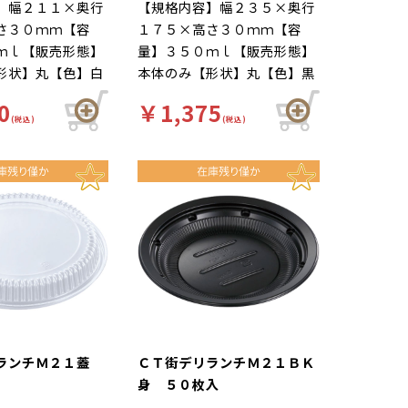
】幅２１１×奥行
【規格内容】幅２３５×奥行
さ３０ｍｍ【容
１７５×高さ３０ｍｍ【容
ｍｌ【販売形態】
量】３５０ｍｌ【販売形態】
形状】丸【色】白
本体のみ【形状】丸【色】黒
温度】１３０℃
【耐冷耐熱温度】１３０℃
0
￥1,375
Ｔ【補足１】内嵌
【材質】ＣＴ【補足１】内嵌
(税込)
(税込)
２】レンジＯＫ
合蓋【補足２】レンジＯＫ
）【商品特徴】ラ
（本体のみ）【商品特徴】ラ
を楽しくカジュア
ンチシーンを楽しくカジュア
盤ではない
ルに。
リランチＭ２１蓋
ＣＴ街デリランチＭ２１ＢＫ
身 ５０枚入