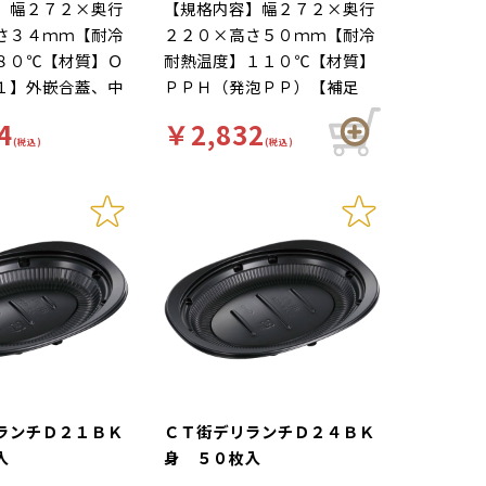
】幅２７２×奥行
【規格内容】幅２７２×奥行
さ３４ｍｍ【耐冷
２２０×高さ５０ｍｍ【耐冷
８０℃【材質】Ｏ
耐熱温度】１１０℃【材質】
１】外嵌合蓋、中
ＰＰＨ（発泡ＰＰ）【補足
内嵌合蓋、レンジ
１】外嵌合蓋、中カップのみ
4
￥2,832
のみ）【商品特
内嵌合蓋、レンジＯＫ（本体
(税込)
(税込)
ップがセパレート
のみ）【商品特徴】ルーカッ
すさＵＰ。普通盛
プがセパレート式で使いやす
まで対応可能なカ
さＵＰ。普通盛りから大盛ま
ルーだけでもレン
で対応可能なカレー容器。ル
Ｋ。熱々のルーで
ーだけでもレンジアップＯ
すぎない断熱タイ
Ｋ。熱々のルーでも熱くなり
使用しています。
すぎない断熱タイプの素材を
明【柄】柄無
使用しています。【色】黒
【柄】柄無
ランチＤ２１ＢＫ
ＣＴ街デリランチＤ２４ＢＫ
入
身 ５０枚入