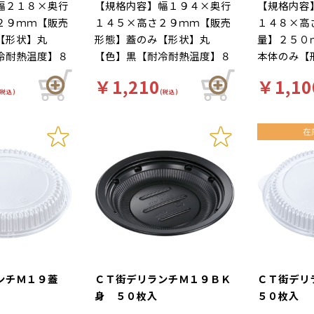
幅２１８×奥行
【規格内容】幅１９４×奥行
【規格内容
２９ｍｍ【販売
１４５×高さ２９ｍｍ【販売
１４８×高
【形状】丸
形態】蓋のみ【形状】丸
量】２５０
冷耐熱温度】８
【色】黒【耐冷耐熱温度】８
本体のみ【
ＯＰＳ【補足
０℃【材質】ＯＰＳ【補足
【耐冷耐熱
￥1,210
￥1,10
【補足２】レン
１】内嵌合蓋【補足２】レン
【材質】Ｃ
(税込)
(税込)
のみ）【商品特
ジＯＫ（本体のみ）【商品特
合蓋【補足
ーンを楽しくカ
徴】ランチシーンを楽しくカ
（本体のみ
。
ジュアルに。
ンチシーン
ルに。 廃
ランチＭ１９蓋
ＣＴ街デリランチＭ１９ＢＫ
ＣＴ街デ
身 ５０枚入
５０枚入