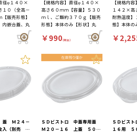
直径φ１４０×
【規格内容】直径φ１４０×
【規格内容
さ１０（全高－
高さ６０ｍｍ【容量】５３０
１４２×高
ｍ【販売形態】
ｍｌ、ご飯約３７０ｇ【販売
耐熱温度】
】内嵌合蓋、丸
形態】本体のみ【形状】丸
態】本体の
【色】白【耐冷
【色】白【耐冷耐熱温度】１
【補足１】
￥990
￥2,25
５℃【材質】Ｏ
０５℃【材質】ＢＦ【補足
ジ対応（本
(税込)
】内嵌合蓋【補
１】内嵌合蓋【補足２】レン
２】使い捨
ＯＫ（本体の
ジＯＫ（本体のみ）【商品特
【柄】柄付
徴】電子レンジ
徴】電子レンジ対応、保温・
レンジ対応
断熱性のある丸
断熱性のある丸型のカレー容
あるカレー
器です。内嵌合
器です。内嵌合蓋がルーの漏
トでカレー
れを防ぎま
れを防ぎます！
ちろんパス
もどうぞ
 蓋 Ｍ２４－
ＳＤビストロ 中蓋専用蓋
ＳＤビスト
枚入（別売 本
Ｍ２０－１６ 上蓋 ５０枚
１６用 ５
入（別売 本体あり）
体あり）