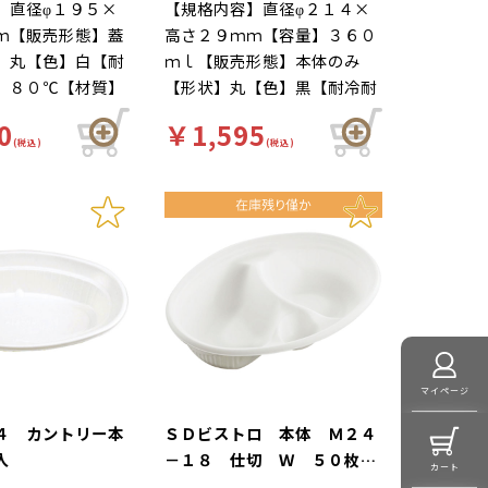
】直径φ１９５×
【規格内容】直径φ２１４×
ｍ【販売形態】蓋
高さ２９ｍｍ【容量】３６０
】丸【色】白【耐
ｍｌ【販売形態】本体のみ
】８０℃【材質】
【形状】丸【色】黒【耐冷耐
足１】内嵌合蓋
熱温度】１３０℃【材質】Ｃ
0
￥1,595
レンジＯＫ（本体
Ｔ【補足１】内嵌合蓋【補足
(税込)
(税込)
品特徴】ランチシ
２】レンジＯＫ（本体のみ）
くカジュアル
【商品特徴】ランチシーンを
楽しくカジュアルに。
マイページ
４ カントリー本
ＳＤビストロ 本体 Ｍ２４
入
－１８ 仕切 Ｗ ５０枚入
カート
（別売 蓋あり）