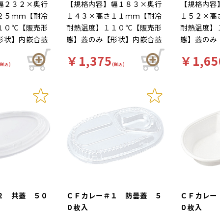
幅２３２×奥行
【規格内容】幅１８３×奥行
【規格内容
２５ｍｍ【耐冷
１４３×高さ１１ｍｍ【耐冷
１５２×高
１０℃【販売形
耐熱温度】１１０℃【販売形
耐熱温度】
形状】内嵌合蓋
態】蓋のみ【形状】内嵌合蓋
態】蓋のみ
：ＳＤ、蓋：Ｓ
【材質】本体：ＳＤ、蓋：Ｓ
【材質】本
￥1,375
￥1,65
】使い捨て
ＰＰ【補足２】使い捨て
ＰＰ【補足
(税込)
(税込)
柄】柄無【キー
【色】透明【柄】柄無【キー
【色】透明
【商品特徴】シ
ワード】軽食【商品特徴】シ
ワード】軽
ての味をそのま
ェフの作りたての味をそのま
ェフの作り
ップ！デザイン
まテーブルアップ！デザイン
まテーブル
融合で本格メニ
性と機能性の融合で本格メニ
性と機能性
「ビストロシリ
ューを届ける「ビストロシリ
ューを届け
蓋セット時は使
ーズ」 ※中蓋専用蓋（本体
ーズ」 ※
２０－１６深）
用不可。
２ 共蓋 ５０
ＣＦカレー＃１ 防曇蓋 ５
ＣＦカレー
０枚入
０枚入