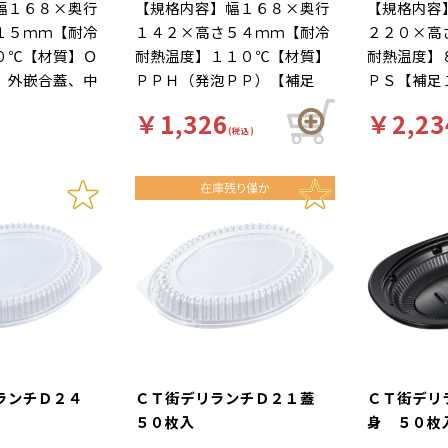
幅１６８×奥行
【規格内容】幅１６８×奥行
【規格内容
１５ｍｍ【耐冷
１４２×高さ５４ｍｍ【耐冷
２２０×高
０℃【材質】Ｏ
耐熱温度】１１０℃【材質】
耐熱温度】
】外嵌合蓋、中
ＰＰＨ（発泡ＰＰ）【補足
ＰＳ【補足
嵌合蓋、レンジ
１】外嵌合蓋、中カップのみ
カップのみ
￥1,326
￥2,23
み）【商品特
内嵌合蓋、レンジＯＫ（本体
ＯＫ（本体
(税込)
プがセパレート
のみ）【商品特徴】ルーカッ
徴】ルーカ
さＵＰ。普通盛
プがセパレート式で使いやす
式で使いや
で対応可能なカ
さＵＰ。普通盛りから大盛ま
りから大盛
ーだけでもレン
で対応可能なカレー容器。ル
レー容器。
。熱々のルーで
ーだけでもレンジアップＯ
ジアップＯ
ぎない断熱タイ
Ｋ。熱々のルーでも熱くなり
も熱くなり
用しています。
すぎない断熱タイプの素材を
プの素材を
【柄】柄無
使用しています。【色】黒
【色】透
【柄】柄無
 ランチＤ２４
ＣＴ街デリランチＤ２１蓋
ＣＴ街デリ
５０枚入
身 ５０枚