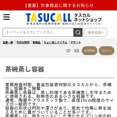
【重要】対象商品に関するお知らせ
【重要】熊本地震の影響による商品出荷停止のお知らせ
熊本県熊本地方を震源とする地震の影響によるお荷物のお
条件追加>
届け遅延について
在庫一掃
今月の特売
新商品
ちょい足しアイテム
デザート
お盆の営業について
会員登録
ログイン
【重要】対象商品に関するお知らせ
茶碗蒸し容器
業務用食材卸、食品包装資材卸のタスカルから、茶碗
蒸し容器をご提案
茶碗蒸し容器は、蒸し料理である茶碗蒸しを作るため
に使用される、耐熱性のある小さな容器です。
通常、陶器やプラスチック製で、直径10cm程度のサイ
ズが一般的です。
容器の形状は円形や深さがあり、蒸気で均等に熱を加
えるために蓋がついていることが多いです。
茶碗蒸しは、卵をベースにした滑らかなプリン状の料