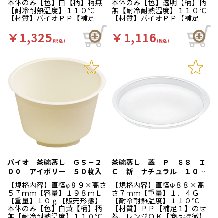
本体のみ【色】白【柄】柄無
本体のみ【色】透明【柄】柄
【耐冷耐熱温度】１１０℃
無【耐冷耐熱温度】１１０℃
【材質】バイオＰＰ【補足
【材質】バイオＰＰ【補足
１】レンジＯＫ、環境配慮商
１】レンジＯＫ、環境配慮商
品【商品特徴】電子レンジ対
品【商品特徴】電子レンジ対
￥1,325
￥1,116
応の茶碗蒸し容器です。
応の茶碗蒸し容器です。
(税込)
(税込)
バイオ 茶碗蒸し ＧＳ－２
茶碗蒸し 蓋 Ｐ ８８ Ｉ
００ アイボリー ５０枚入
Ｃ 新 ナチュラル １００
枚入
【規格内容】直径φ８９×高さ
【規格内容】直径Φ８８×高
５７ｍｍ【容量】１９８ｍＬ
さ７ｍｍ【重量】１．４Ｇ
【重量】１０ｇ【販売形態】
【耐冷耐熱温度】１１０℃
本体のみ【色】白黄【柄】柄
【材質】ＰＰ【補足１】のせ
無【耐冷耐熱温度】１１０℃
蓋、レンジＯＫ【商品特徴】