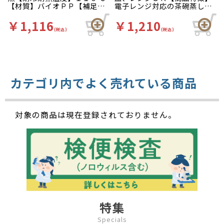
【材質】バイオＰＰ【補足
電子レンジ対応の茶碗蒸し容
１】レンジＯＫ、環境配慮商
器です。電子レンジ対応の茶
品【商品特徴】電子レンジ対
碗蒸し用の蓋です（嵌合しま
￥1,116
￥1,210
応の茶碗蒸し容器です。
せんので店頭販売等には適し
(税込)
(税込)
ません）。【色】透明【柄】
柄無
カテゴリ内でよく売れている商品
対象の商品は現在登録されておりません。
特集
Specials