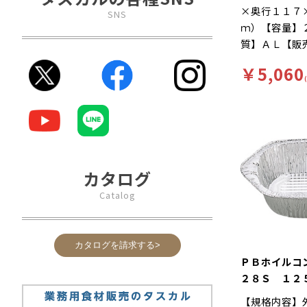
×奥行１１７
SNS
ｍ）【容量】
質】ＡＬ【販
み【補足１】
￥5,060
（本体のみ）
タン皿【補足
【色】銀【柄
徴】直火で調
ン、ドリア、
等におススメ
カタログ
Catalog
カタログを請求する>
ＰＢホイル
２８Ｓ １２
売 蓋あり）
【規格内容】