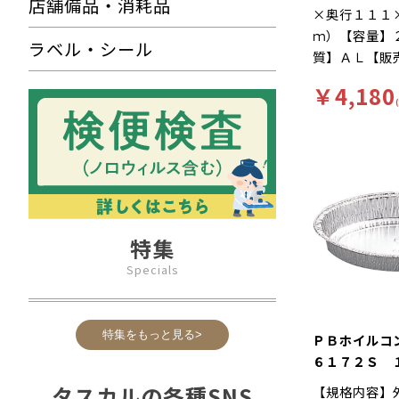
店舗備品・消耗品
×奥行１１１
ｍ）【容量】
ラベル・シール
質】ＡＬ【販
み【補足１】
￥4,180
（本体のみ）
タン皿【補足
【色】銀【柄
徴】直火で調
ン、ドリア、
等におススメ
２４１６から
特集
ります。
Specials
特集をもっと見る>
ＰＢホイル
６１７２Ｓ
（別売 蓋あ
タスカルの各種SNS
【規格内容】