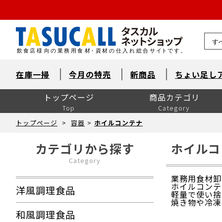
熊本県
在庫一掃
今月の特売
新商品
ちょい足し
トップページ
商品カテゴリ
Top
Category
洋風調理食品
和風調理食品
中華食材・韓国食材
米飯・麺類・パン
デザート
とれたて鮮魚【旬鮮便】
自然素材・水産
自然素材・畜産
自然素材・農産
洋風調味料
和風調味料
中華調味料
消耗品
洗剤・衛生
厨房用品
卓上用品
ユニフォーム
販促用品
季節の食材
ドリンク・飲料関連
介護食
ワイン
ワイン以外のお酒
産直市場（カット野菜）
製菓製パン材料・食材
レスキューフーズ
八重洲お弁当７点セット
包装資材全般
菓子包装
容器
イベント・テイクアウト
洗剤類・衛生用品
パン包装
飲食消耗品・飾り
厨房内消耗品
厨房内備品
袋・シート・食品包装
梱包・結束・ラッピング
店舗備品・消耗品
ラベル・シール
トップページ
>
容器
>
ホイルコンテナ
カテゴリから探す
ホイルコ
Category
業務用食材卸
ホイルコンテ
洋風調理食品
軽量で使い捨
焼き物や冷凍
和風調理食品