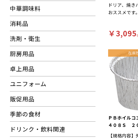
ドリア、焼き
中華調味料
おススメです
消耗品
￥3,095
洗剤・衛生
厨房用品
卓上用品
ユニフォーム
販促用品
季節の食材
ＰＢホイル
４０８Ｓ ２
ドリンク・飲料関連
【規格内容】