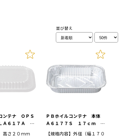
並び替え
コンテナ ＯＰＳ
ＰＢホイルコンテナ 本体
ＬＡ６１７Ａ １
Ａ６１７７Ｓ １７ｃｍ 角
深型フルカール １２５枚入
】高さ２０ｍｍ
【規格内容】外径（幅１７０