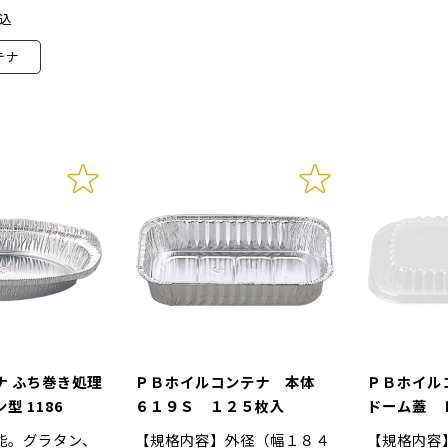
込
テナ
ナ ふち巻き処理
ＰＢホイルコンテナ 本体
ＰＢホイル
型 1186
６１９Ｓ １２５枚入
ドーム蓋 
２５枚入
能。グラタン、
【規格内容】外径（幅１８４
【規格内容