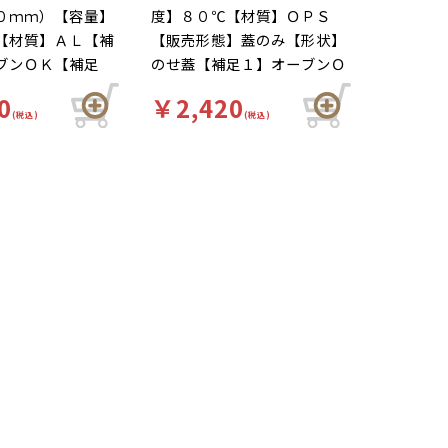
０ｍｍ）【容量】
度】８０℃【材質】ＯＰＳ
【材質】ＡＬ【補
【販売形態】蓋のみ【形状】
ブンＯＫ【補足
のせ蓋【補足１】オーブンＯ
ップ【補足３】使
Ｋ（本体のみ）【補足２】ア
0
￥2,420
色】銀【柄】柄無
ルミ鍋【補足３】使い捨て
(税込)
(税込)
可能。焼きプリ
【色】透明【柄】柄無 直火
ン等におすすめで
で調理可能。鍋焼きうどん・
惣菜鍋・おでん鍋等におすす
めです。