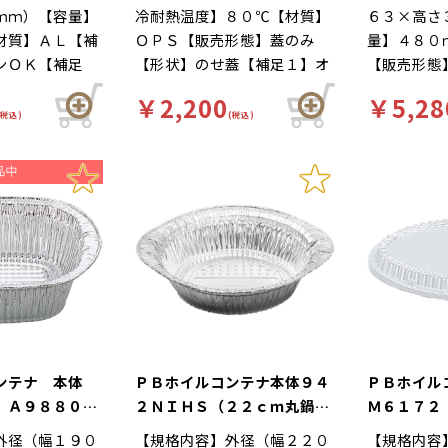
ｍｍ）【容量】
冷耐熱温度】８０℃【材質】
６３×高さ
材質】ＡＬ【補
ＯＰＳ【販売形態】蓋のみ
量】４８０
ンＯＫ【補足
【形状】のせ蓋【補足１】オ
【販売形態
プ【補足３】使
ーブンＯＫ（本体のみ）【補
１】オーブ
￥2,200
￥5,28
銀【柄】柄無
足２】丸型たれ皿【補足３】
み）【補足
(税込)
(税込)
直火で調理可
使い捨て【色】透明【柄】柄
【補足３】
ン、マフィン等
無【商品特徴】直火で調理可
【柄】柄無
す。 Ｙ００２
能。焼肉たれ皿におすすめで
で調理可能
切替商品となり
す。 Ｙ００２４２９からの
すすめです
切替商品となります。
８からの切
す。
コンテナ 本体
ＰＢホイルコンテナ本体９４
ＰＢホイル
 Ａ９８８０
２ＮＩＨＳ（２２ｃｍ丸鍋Ｄ
Ｍ６１７２
入
ＸタイプＩＨ １２５枚入
外径（幅１９０
【規格内容】外径（幅２２０
【規格内容