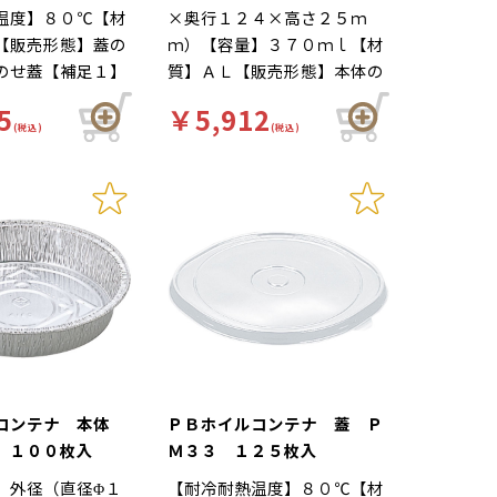
温度】８０℃【材
×奥行１２４×高さ２５ｍ
【販売形態】蓋の
ｍ）【容量】３７０ｍｌ【材
のせ蓋【補足１】
質】ＡＬ【販売形態】本体の
Ｋ（本体のみ）
み【補足１】オーブンＯＫ
5
￥5,912
角型容器【補足
（本体のみ）【補足２】角型
(税込)
(税込)
て【色】透明
容器【補足３】使い捨て
【商品特徴】直火
【色】銀【柄】柄無【商品特
。惣菜容器、持ち
徴】直火で調理可能。惣菜容
におすすめで
器、持ち帰り容器等におすす
０２４３５からの
めです。 Ｙ００２４３３か
なります。
らの切替商品となります。
ルコンテナ 本体
ＰＢホイルコンテナ 蓋 Ｐ
 １００枚入
Ｍ３３ １２５枚入
】外径（直径Φ１
【耐冷耐熱温度】８０℃【材