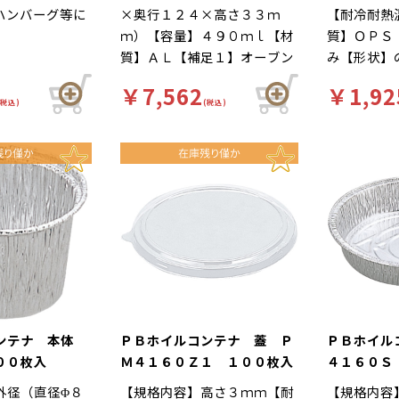
ハンバーグ等に
×奥行１２４×高さ３３ｍ
【耐冷耐熱
。
ｍ）【容量】４９０ｍｌ【材
質】ＯＰＳ
質】ＡＬ【補足１】オーブン
み【形状】
ＯＫ（本体のみ）【補足２】
オーブンＯ
￥7,562
￥1,92
角型容器【補足３】使い捨て
【補足２】
(税込)
(税込)
【色】銀【柄】柄無【商品特
３】使い捨
徴】直火で調理可能。惣菜容
【柄】柄無
器、持ち帰り容器等におすす
で調理可能
めです。 Ｙ００２４３４か
帰り容器等
らの切替商品となります。
す。 Ｙ０
切替商品と
コンテナ 本体
ＰＢホイルコンテナ 蓋 Ｐ
ＰＢホイ
００枚入
Ｍ４１６０Ｚ１ １００枚入
４１６０Ｓ
外径（直径Φ８
【規格内容】高さ３ｍｍ【耐
【規格内容