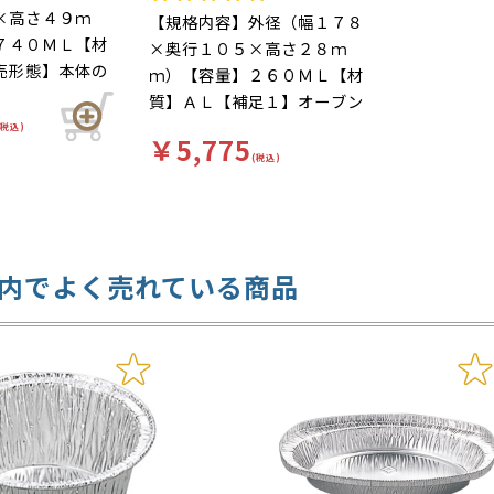
×高さ４９ｍ
【規格内容】外径（幅１７８
７４０ＭＬ【材
×奥行１０５×高さ２８ｍ
売形態】本体の
ｍ）【容量】２６０ＭＬ【材
オーブンＯＫ
質】ＡＬ【補足１】オーブン
【補足２】アル
ＯＫ【補足２】グラタン皿
(税込)
￥5,775
】使い捨て
【補足３】使い捨て【色】銀
(税込)
】柄無 直火で
【柄】柄無 直火で調理可
焼きうどん・惣
能。グラタン、ドリア、焼き
鍋等におすすめ
ハンバーグ等におススメで
す。
内でよく売れている商品