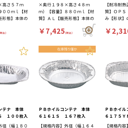
×高さ５７ｍ
×奥行１９８×高さ４８ｍ
【耐冷耐熱
９００ｍｌ【材
ｍ）【容量】８８０ｍｌ【材
質】ＯＰＳ
売形態】本体の
質】ＡＬ【販売形態】本体の
み【形状】
オーブンＯＫ
み【補足１】オーブンＯＫ
オーブンＯ
￥7,425
￥2,31
【補足２】アル
（本体のみ）【補足２】アル
【補足２】
(税込)
(税込)
】使い捨て
ミ鍋【補足３】使い捨て
３】使い捨
】柄無【商品特
【色】銀【柄】柄無【商品特
【柄】柄無
理可能。鍋焼き
徴】直火で調理可能。鍋焼き
で調理可能
鍋・おでん鍋等
うどん・惣菜鍋・おでん鍋等
ア、焼きハ
す。 Ｙ００２
におすすめです。 Ｙ００２
スメです。
切替商品となり
４２１からの切替商品となり
からの切替
ます。
コンテナ 本体
ＰＢホイルコンテナ 本体
ＰＢホイ
Ｓ １００枚入
６１６１Ｓ １６７枚入
６１７５Ｙ
入 （別売
外径（幅１８０
【規格内容】外径（幅１６４
【規格内容