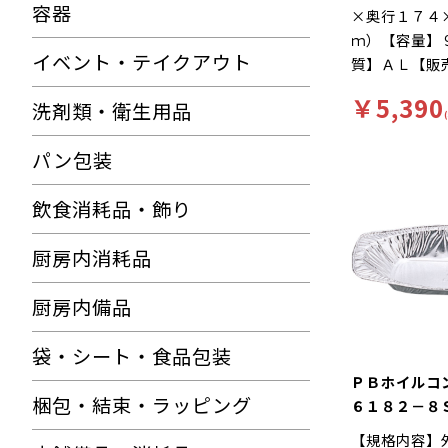
容器
×奥行１７４
ｍ）【容量】
イベント・テイクアウト
質】ＡＬ【販
み【補足１】
￥5,390
洗剤類・衛生用品
（本体のみ）
ミ鍋【補足３
パン包装
【色】銀【柄
徴】直火で調
飲食消耗品・飾り
うどん・惣菜
におすすめで
厨房内消耗品
４２２からの
ます。
厨房内備品
袋・シート・食品包装
ＰＢホイル
梱包・結束・ラッピング
６１８２－８
【規格内容】