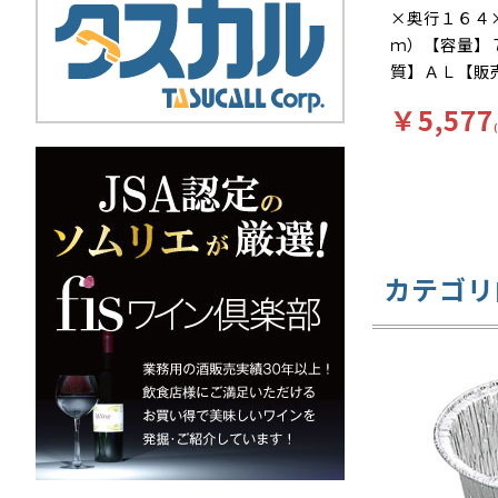
×奥行１６４
ｍ）【容量】
質】ＡＬ【販
み【補足１】
￥5,577
（本体のみ）
ミ鍋【補足３
【色】銀【柄
調理可能。鍋
菜鍋・おでん
です。
カテゴリ