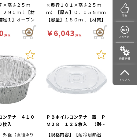
り）
７×高さ２５ｍ
×奥行１０１×高さ２５ｍ
】２９０ｍｌ【材
ｍ）【厚み】０．０５５ｍｍ
特集
補足１】オーブン
【容量】１８０ｍｌ【材質】
２】グラタン皿
ＡＬ【補足１】オーブンＯＫ
0
￥6,043
使い捨て【色】銀
【補足２】グラタン皿【補足
(税込)
(税込)
いつもの!
【商品特徴】直火
３】使い捨て【色】銀【柄】
。グラタン、ドリ
柄無【商品特徴】直火で調理
ンバーグ等におス
可能。グラタン、ドリア、焼
操作手引
きハンバーグ等におススメで
す。
トップへ
コンテナ ４１０
ＰＢホイルコンテナ 蓋 Ｐ
０枚入
Ｍ２８ １２５枚入 （別
売 本体あり）
】外径（直径Φ９
【規格内容】【耐冷耐熱温