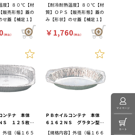
温度】８０℃【材
【耐冷耐熱温度】８０℃【材
【販売形態】蓋の
質】ＯＰＳ【販売形態】蓋の
のせ蓋【補足１】
み【形状】のせ蓋【補足１】
Ｋ（本体のみ）
オーブンＯＫ（本体のみ）
0
￥1,760
グラタン皿【補足
【補足２】グラタン皿【補足
(税込)
(税込)
て【色】透明
３】使い捨て【色】透明
【商品特徴】直火
【柄】柄無【商品特徴】直火
。グラタン、ドリ
で調理可能。グラタン、ドリ
ンバーグ等におス
ア、焼きハンバーグ等におス
 Ｙ００２４１９
スメです。 Ｙ００２４１８
商品となります。
からの切替商品となります。
マイページ
ルコンテナ 本体
ＰＢホイルコンテナ 本体
ＮＳ １２５枚
６１６２ＮＳ グラタン型
 蓋あり）
１３４枚入 （別売 蓋あ
カート
】外径（幅１６５
【規格内容】外径（幅１６６