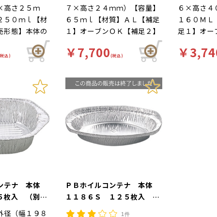
×高さ２５ｍ
７×高さ２４ｍｍ）【容量】
６×高さ４
２５０ｍｌ【材
６５ｍｌ【材質】ＡＬ【補足
１６０ＭＬ
売形態】本体の
１】オーブンＯＫ【補足２】
足１】オー
オーブンＯＫ
丸型たれ皿【補足３】使い捨
２】丸型カ
￥7,700
￥3,74
【補足２】グラ
て【色】銀【柄】柄無【商品
い捨て【
(税込)
(税込)
３】使い捨て
特徴】直火で調理可能。焼肉
直火で調理
】柄無【商品特
たれ皿におすすめです。
ン、マフィ
理可能。グラタ
す。
焼きハンバーグ
です。
コンテナ 本体
ＰＢホイルコンテナ 本体
５枚入 （別
１１８６Ｓ １２５枚入
（別売 蓋あり）
外径（幅１９８
1件