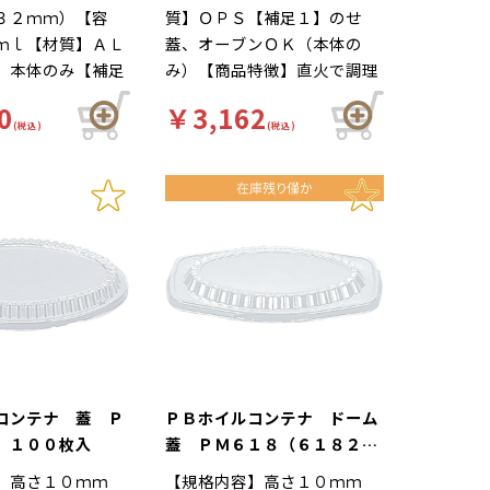
３２ｍｍ）【容
質】ＯＰＳ【補足１】のせ
ｍｌ【材質】ＡＬ
蓋、オーブンＯＫ（本体の
】本体のみ【補足
み）【商品特徴】直火で調理
ンＯＫ（本体の
可能。鍋焼きうどん・惣菜
0
￥3,162
２】丸型たれ皿
鍋・おでん鍋等におすすめで
(税込)
(税込)
使い捨て【色】銀
す。※電子レンジ不可【色】
【商品特徴】直火
透明【柄】柄無 Ｙ００２４
。焼肉たれ皿にお
２４からの切替商品となりま
。 Ｙ００２４２
す。
替商品となりま
コンテナ 蓋 Ｐ
ＰＢホイルコンテナ ドーム
 １００枚入
蓋 ＰＭ６１８（６１８２・
６１８３兼用） １００枚入
】高さ１０ｍｍ
【規格内容】高さ１０ｍｍ