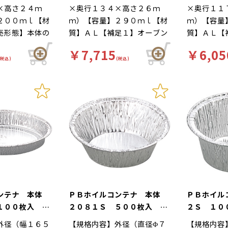
×高さ２４ｍ
×奥行１３４×高さ２６ｍ
×奥行１１
２００ｍｌ【材
ｍ）【容量】２９０ｍｌ【材
ｍ）【容量
売形態】本体の
質】ＡＬ【補足１】オーブン
質】ＡＬ【
オーブンＯＫ
ＯＫ【補足２】グラタン皿
ＯＫ【補足
￥7,715
￥6,05
【補足２】グラ
【補足３】使い捨て【色】銀
【補足３】
(税込)
(税込)
３】使い捨て
【柄】柄無【商品特徴】直火
【柄】柄無
】柄無【商品特
で調理可能。グラタン、ドリ
で調理可能
理可能。グラタ
ア、焼きハンバーグ等におス
ア、焼きハ
焼きハンバーグ
スメです。 Ｙ００２４１４
スメです。
です。 Ｙ００
からの切替商品となります。
の切替商品とな
コンテナ 本体
ＰＢホイルコンテナ 本体
ＰＢホイル
 １００枚入
２０８１Ｓ ５００枚入
２Ｓ １０
り）
（別売 蓋あり）
外径（幅１６５
【規格内容】外径（直径Φ７
【規格内容