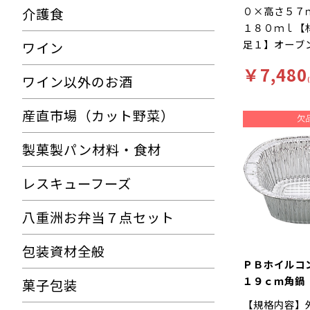
０×高さ５７
介護食
１８０ｍｌ【
足１】オーブ
ワイン
２】丸型カッ
￥7,480
い捨て【色】
ワイン以外のお酒
【商品特徴】
能。焼きプリ
産直市場（カット野菜）
におすすめで
４３１からの
製菓製パン材料・食材
ます。
レスキューフーズ
八重洲お弁当７点セット
包装資材全般
ＰＢホイル
１９ｃｍ角鍋
菓子包装
Ｓ １００枚
【規格内容】