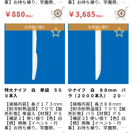
事】お持ち帰り、学園祭、バ
事】お持ち帰り、学園祭、バ
ザー、お祭り、夏祭り、文化
ザー、お祭り、夏祭り、文化
祭、屋台、出店、露店、ＢＢ
祭、屋台、出店、露店、ＢＢ
￥880
￥3,685
Ｑ、バーベキュー、パーティ
Ｑ、バーベキュー、パーティ
(税込)
(税込)
ー【商品特徴】紙完封の木製
ー【商品特徴】イベント等の
カトラリー。紙包装なので分
容器のお供に！サラダやデザ
別の手間が要りません。プラ
ートなど、多様にお使いいた
スチック製品からの切替、ピ
だけます。
クニック、アウトドアにおす
すめです。
特大ナイフ 白 単袋 ５０
小ナイフ 白 ８８ｍｍ バ
０本入
ラ（２０００本入） ２００
０本入
【規格内容】長さ１７３ｍｍ
【規格内容】長さ８８ｍｍ
【耐冷耐熱温度】７０℃【販
【耐冷耐熱温度】７０℃【販
売形態】単袋入【材質】ＰＳ
売形態】バラ【材質】ＰＳ
【補足２】使い捨て【色】白
【補足２】使い捨て【色】白
【柄】柄無【イベント・行
【柄】柄無【イベント・行
事】お持ち帰り、学園祭、バ
事】お持ち帰り、学園祭、バ
ザー、お祭り、夏祭り、文化
ザー、お祭り、夏祭り、文化