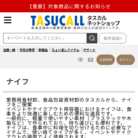
【重要】対象商品に関するお知らせ
【重要】熊本地震の影響による商品出荷停止のお知らせ
熊本県熊本地方を震源とする地震の影響によるお荷物のお
条件追加>
届け遅延について
在庫一掃
今月の特売
新商品
ちょい足しアイテム
デザート
お盆の営業について
会員登録
ログイン
【重要】対象商品に関するお知らせ
ナイフ
業務用食材卸、食品包装資材卸のタスカルから、ナイ
フをご提案
イベントやテイクアウト用容器におけるナイフは、食
事をより快適に楽しむための便利な道具です。
一般的に、軽量で使いやすい素材（プラスチックや木
製など）で作られており、持ち運びにも便利です。
ナイフは、食事中に料理を切り分けるために必要なア
イテムで、使い捨てタイプが多く、イベントやテイク
アウトの場面でよく使用されます。