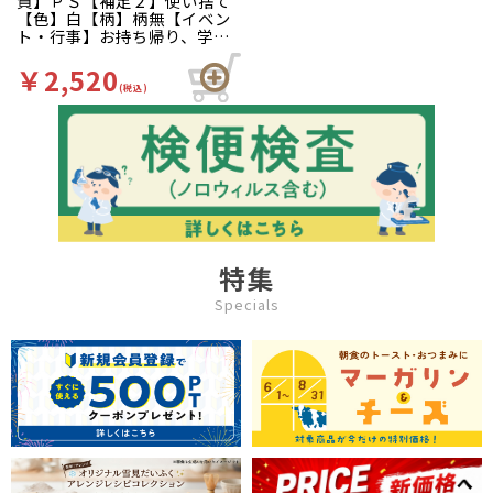
質】ＰＳ【補足２】使い捨て
【色】白【柄】柄無【イベン
ト・行事】お持ち帰り、学園
祭、バザー、お祭り、夏祭
り、文化祭、屋台、出店、露
￥2,520
店、ＢＢＱ、バーベキュー、
(税込)
パーティー イベント等の容
器のお供に！サラダやデザー
トなど、多様にお使いいただ
けます。
特集
Specials