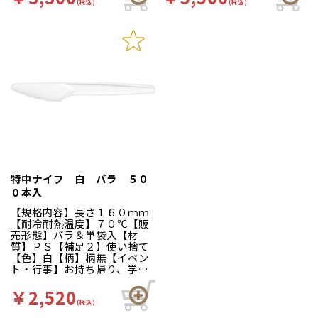
Ｑ、バーベキュー、パーティ
Ｑ、バーベキュー、パーティ
(税込)
(税込)
ー【商品特徴】イベント等の
ー【商品特徴】使い捨て容器
容器のお供に！サラダやデザ
のお供に。サラダやデザー
ートなど、多様にお使いいた
ト、お弁当等、様々なシーン
だけます。
でお使いいただけます。
特中ナイフ 白 バラ ５０
０本入
【規格内容】長さ１６０ｍｍ
【耐冷耐熱温度】７０℃【販
売形態】バラ＆単袋入【材
質】ＰＳ【補足２】使い捨て
【色】白【柄】柄無【イベン
ト・行事】お持ち帰り、学園
祭、バザー、お祭り、夏祭
り、文化祭、屋台、出店、露
￥2,520
店、ＢＢＱ、バーベキュー、
(税込)
パーティー イベント等の容