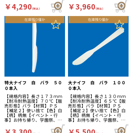
祭、屋台、出店、露店、ＢＢ
祭、屋台、出店、露店、ＢＢ
￥4,290
￥3,960
Ｑ、バーベキュー、パーティ
Ｑ、バーベキュー、パーティ
(税込)
(税込)
ー【商品特徴】イベント等の
ー【商品特徴】イベント等の
容器のお供に！サラダやデザ
容器のお供に！サラダやデザ
ートなど、多様にお使いいた
ートなど、多様にお使いいた
だけます。
だけます。
特大ナイフ 白 バラ ５０
大ナイフ 白 バラ １００
０本入
０本入
【規格内容】長さ１７３ｍｍ
【規格内容】長さ１３０ｍｍ
【耐冷耐熱温度】７０℃【販
【耐冷耐熱温度】６５℃【販
売形態】バラ【材質】ＰＳ
売形態】バラ【材質】ＰＳ
【補足２】使い捨て【色】白
【補足２】使い捨て【色】白
【柄】柄無【イベント・行
【柄】柄無【イベント・行
事】お持ち帰り、学園祭、バ
事】お持ち帰り、学園祭、バ
ザー、お祭り、夏祭り、文化
ザー、お祭り、夏祭り、文化
祭、屋台、出店、露店、ＢＢ
祭、屋台、出店、露店、ＢＢ
￥3,300
￥5,500