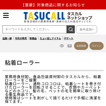
【重要】対象商品に関するお知らせ
【重要】熊本地震の影響による商品出荷停止のお知らせ
熊本県熊本地方を震源とする地震の影響によるお荷物のお
条件追加>
届け遅延について
在庫一掃
今月の特売
新商品
ちょい足しアイテム
デザート
お盆の営業について
会員登録
ログイン
【重要】対象商品に関するお知らせ
粘着ローラー
業務用食材卸、食品包装資材卸のタスカルから、粘着
ローラーをご提案
粘着ローラー、通称コロコロは、粘着シートを巻き付
けたローラーを回転させることで、衣類やカーペット
などのホコリ、髪の毛、ペットの毛を簡単に取り除け
る衛生用品です。
使用後はシートを剥がして捨てるだけで手軽に清潔を
保てます。