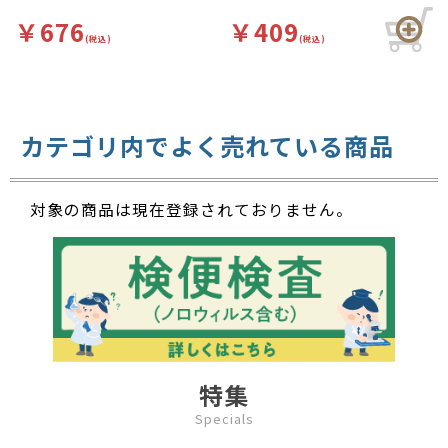
ペットの上のゴミや埃、ダニ
や花粉までらくらくキャッ
￥676
￥409
チ！替え紙の適合サイズは１
(税込)
(税込)
６０ｍｍです。
カテゴリ内でよく売れている商品
対象の商品は現在登録されておりません。
特集
Specials