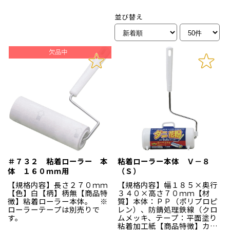
並び替え
＃７３２ 粘着ローラー 本
粘着ローラー本体 Ｖ－８
体 １６０ｍｍ用
（Ｓ）
【規格内容】長さ２７０ｍｍ
【規格内容】幅１８５×奥行
【色】白【柄】柄無【商品特
３４０×高さ７０ｍｍ【材
徴】粘着ローラー本体。 ※
質】本体：ＰＰ（ポリプロピ
ローラーテープは別売りで
レン）、防錆処理鉄線（クロ
す。
ムメッキ、テープ：平面塗り
粘着加工紙【商品特徴】カー