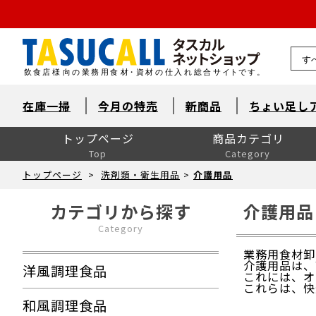
熊本県
在庫一掃
今月の特売
新商品
ちょい足し
トップページ
商品カテゴリ
Top
Category
洋風調理食品
和風調理食品
中華食材・韓国食材
米飯・麺類・パン
デザート
とれたて鮮魚【旬鮮便】
自然素材・水産
自然素材・畜産
自然素材・農産
洋風調味料
和風調味料
中華調味料
消耗品
洗剤・衛生
厨房用品
卓上用品
ユニフォーム
販促用品
季節の食材
ドリンク・飲料関連
介護食
ワイン
ワイン以外のお酒
産直市場（カット野菜）
製菓製パン材料・食材
レスキューフーズ
八重洲お弁当７点セット
包装資材全般
菓子包装
容器
イベント・テイクアウト
洗剤類・衛生用品
パン包装
飲食消耗品・飾り
厨房内消耗品
厨房内備品
袋・シート・食品包装
梱包・結束・ラッピング
店舗備品・消耗品
ラベル・シール
トップページ
>
洗剤類・衛生用品
>
介護用品
カテゴリから探す
介護用品
Category
業務用食材卸
介護用品は、
洋風調理食品
これには、オ
これらは、快
和風調理食品