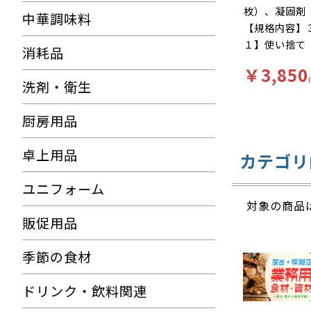
枚）、凝固剤
中華調味料
【規格内容】
１】使い捨て
消耗品
【柄】柄無【
￥3,850
物の後処理が
洗剤・衛生
状に固めてニ
す。ポータブ
厨房用品
ツに袋と凝固
だけで排泄物
卓上用品
カテゴリ
にできます。
ても使用可
ユニフォーム
対象の商品
販促用品
季節の食材
ドリンク・飲料関連