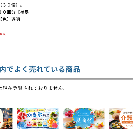
（３０個）。
３０回分【補足
【色】透明
商品特徴】排泄
簡単に。ゼリー
(税込)
オイを抑制しま
ルトイレのバケ
剤をセットする
の後処理が簡単
内でよく売れている商品
防災トイレとし
能です。
は現在登録されておりません。