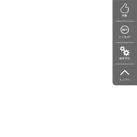
特集
いつもの!
操作手引
トップへ