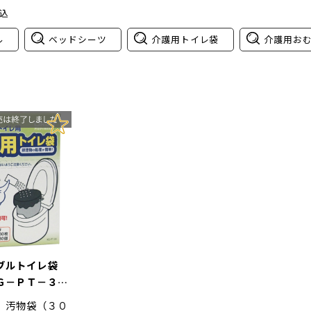
込
ル
ベッドシーツ
介護用トイレ袋
介護用お
タブルトイレ袋
Ｇ－ＰＴ－３０
】汚物袋（３０