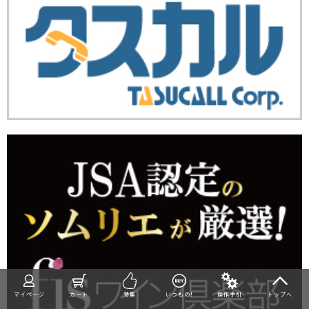
マイページ
カート
特集
いつもの!
操作手引
トップへ