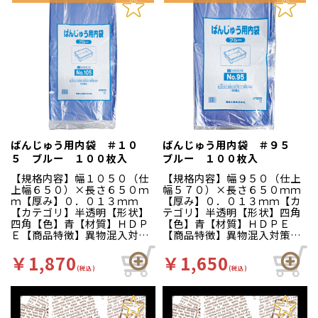
ばんじゅう用内袋 ＃１０
ばんじゅう用内袋 ＃９５
５ ブルー １００枚入
ブルー １００枚入
【規格内容】幅１０５０（仕
【規格内容】幅９５０（仕上
上幅６５０）×長さ６５０ｍ
幅５７０）×長さ６５０ｍｍ
ｍ【厚み】０．０１３ｍｍ
【厚み】０．０１３ｍｍ【カ
【カテゴリ】半透明【形状】
テゴリ】半透明【形状】四角
四角【色】青【材質】ＨＤＰ
【色】青【材質】ＨＤＰＥ
Ｅ【商品特徴】異物混入対策
【商品特徴】異物混入対策に
に適した青色の番重用のガゼ
適した青色の番重用のガゼッ
ット袋です。軟包装衛生協議
ト袋です。軟包装衛生協議会
￥1,870
￥1,650
会認定工場にて製造されてい
認定工場にて製造されていま
(税込)
(税込)
ます。
す。