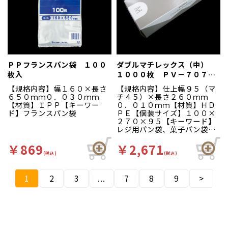
ＰＰフランスパン袋 １００
ダブルマチレックス（中）
枚入
１０００枚 ＰＶ－７０７－
Ｍ
【規格内容】幅１６０×長さ
【規格内容】仕上幅９５（マ
６５０ｍｍ０．０３０ｍｍ
チ４５）×長さ２６０ｍｍ
【材質】ＩＰＰ【キーワー
０．０１０ｍｍ【材質】ＨＤ
ド】フランスパン袋
ＰＥ【個装サイズ】１００×
２７０×９５【キーワード】
レジ用パン袋、菓子パン袋、
惣菜パン袋【商品特徴】レジ
用パン袋の革命！ダブルのマ
￥869
￥2,671
チで簡単に口が開きます。ス
(税込)
(税込)
リムなパッケージなのでレジ
スペースが広く使えます。
1
2
3
...
※こちらの商品は在庫が無く
7
8
9
>
なり次第パッケージが変更と
なります。