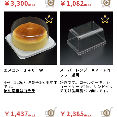
￥3,300
￥1,082
(税込)
(税込)
エスコン １４０ Ｗ
スーパーレンジ ＡＰ ＦＮ
５５ 透明
4号（120φ）洋菓子1個用本体
盛蓋です。ロールケーキ、シ
です。
ョートケーキ2個、サンドイッ
▶対応蓋はコチラ
チ向け製菓製パン向けです。
￥1,437
￥2,385
(税込)
(税込)