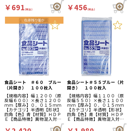
お値打ちなパン袋のシーリー
お値打ちなパン袋のシーリー
ズです。
ズです。
￥691
￥456
(税込)
(税込)
食品シート ＃６０ ブルー
食品シート＃５５ブルー（片
（片開き） １００枚入
開き） １００枚入
【規格内容】幅１２００（原
【規格内容】幅１１００（原
反幅６００）×長さ１２００
反幅５５０）×長さ１１００
ｍｍ【厚み】０．０１５ｍｍ
ｍｍ【厚み】０．０１５ｍｍ
【カテゴリ】半透明【形状】
【カテゴリ】半透明【形状】
四角【色】青【材質】ＨＤＰ
四角【色】青【材質】ＨＤＰ
Ｅ【商品特徴】異物混入対策
Ｅ【商品特徴】異物混入対策
に適した青色の食品用シート
に適した青色の食品用シート
です。幅広い用途にご使用い
です。幅広い用途にご使用い
￥2,420
￥1,980