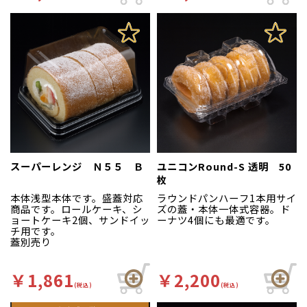
スーパーレンジ Ｎ５５ Ｂ
ユニコンRound-S 透明 50
枚
本体浅型本体です。盛蓋対応
ラウンドパンハーフ1本用サイ
商品です。ロールケーキ、シ
ズの蓋・本体一体式容器。ド
ョートケーキ2個、サンドイッ
ーナツ4個にも最適です。
チ用です。
蓋別売り
￥1,861
￥2,200
(税込)
(税込)