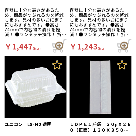
容器に十分な高さがあるた
容器に十分な高さがあるた
め、商品がつぶれるのを軽減
め、商品がつぶれるのを軽減
します。具材の多いおにぎり
します。具材の多いおにぎり
にもおすすめです。●高さ
にもおすすめです。●高さ
74mmで内容物の潰れを軽
74mmで内容物の潰れを軽
減！ ●ワンタッチ操作！ 折蓋
減！●ワンタッチ操作！ 折蓋
嵌合構造で作業性抜群。 ●リ
嵌合構造で作業性抜群。●リ
ブ形状で強度を確保！
ブ形状で強度を確保！
￥1,447
￥1,243
(税込)
(税込)
ユニコン LS-N2 透明
ＬＤＰＥ１斤袋 ３０μＸ２６
０（正面）１３０Ｘ３５０Ｇ
Ｚ １００枚入