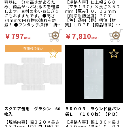
容器に十分な高さがあるた
【規格内容】仕上幅２６０
め、商品がつぶれるのを軽減
（マチ１３０）×長さ３５０
します。具材の多いおにぎり
ｍｍ【厚み】０．０３ｍｍ
にもおすすめです。●高さ
【耐冷耐熱温度】７０℃
74mmで内容物の潰れを軽
【色】透明【柄】柄無【材
減！ ●ワンタッチ操作！ 折蓋
質】ＬＤＰＥ【商品特徴】高
嵌合構造で作業性抜群。 ●リ
純度なポリエチレンを１０
ブ形状で強度を確保！
０％使用。耐寒性に優れ冷凍
￥797
￥7,810
時の破損を防ぎます。通販な
(税込)
(税込)
どにもご利用いただくことが
できます。
スクエア缶用 グラシン 60
ＢＲ００９ ラウンド食パン
枚入
袋Ｌ （１００枚）【ＰＢ】
【規格内容】幅３２０×長さ
【規格内容】幅１８０×長さ
１８２ｍｍ【色】白【柄】柄
４７０ｍｍ【厚み】０．０２