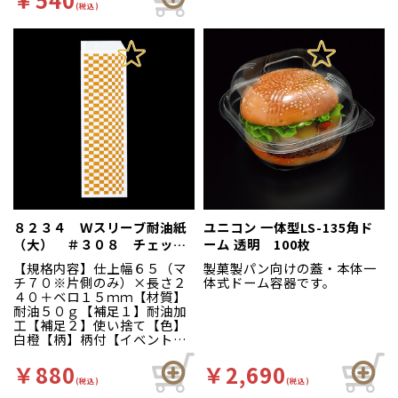
(税込)
祭、屋台、出店、露店【キー
出店、露店【キーワード】ベ
ワード】ドーナッツ、コロッ
ビーカステラ、ポップコー
ケ、フライドポテト、揚げパ
ン、ポテト、耐油袋、ホット
ン、からあげ、デニッシュ、
スナック袋、ドーナッツ袋、
ワッフル、惣菜、耐油袋、ホ
テイクアウト袋、マチあり、
ットスナック袋、ドーナッツ
食べ歩きグルメ、惣菜店向
袋、テイクアウト袋、マチあ
け、屋台向け、ガゼット袋、
り、食べ歩きグルメ、惣菜店
英字柄【商品特徴】耐油紙だ
向け、屋台向け、英字柄、ガ
から油の強いものでも安心。
ゼット袋【商品特徴】耐油紙
余分な油分を吸収し、蒸気を
だから油の強いものでも安
逃がして水分によるベタつき
心。余分な油分を吸収し、蒸
を抑えます。ドーナッツ・コ
気を逃がして水分によるベタ
ロッケ・ポテト・揚げパン・
つきを抑えます。ドーナッ
唐揚・カレーパン・デニッシ
ツ・コロッケ・ポテト・揚げ
ュなどに。※外装：クラフト
パン・唐揚・カレーパン・デ
８２３４ Ｗスリーブ耐油紙
包装※１００枚ＰＥ袋
ユニコン 一体型LS-135角ド
ニッシュなどに。中身が見え
（大） ＃３０８ チェック
ーム 透明 100枚
るから陳列効果も高い、食べ
柄 １００枚入
【規格内容】仕上幅６５（マ
製菓製パン向けの蓋・本体一
歩きに便利な形状の耐油袋。
チ７０※片側のみ）×長さ２
体式ドーム容器です。
※外装：クラフト包装※１０
４０＋ベロ１５ｍｍ【材質】
０枚ＰＥ袋
耐油５０ｇ【補足１】耐油加
工【補足２】使い捨て【色】
白橙【柄】柄付【イベント・
行事】イベント資材、スナッ
ク包材、テイクアウト、お持
￥880
￥2,690
ち帰り、学園祭、バザー、お
(税込)
(税込)
祭り、夏祭り、文化祭、屋