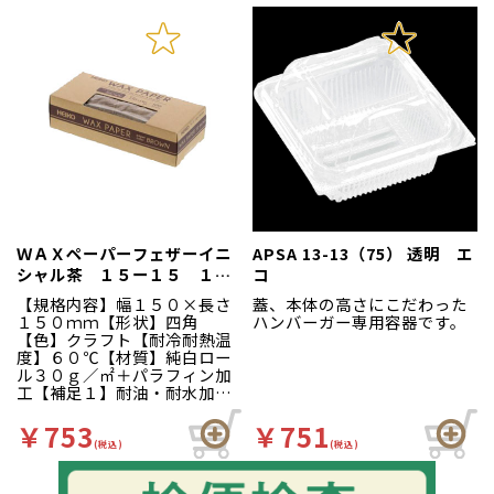
台、出店、露店【キーワー
ド】ホットドッグ、フランク
フルト、ロングドーナッツ、
アメリカンドッグ、焼き鳥、
ドッグトレー、バケットサン
ドイッチトレー、ドッグスリ
ーブ、食べ歩きグルメ、パン
屋さん向け、ベーカリー、屋
台向け【商品特徴】ホットド
ッグ・フランクフルト・ロン
グドーナッツ・焼き鳥など
に！※外装：段ケース※１０
０枚ＰＥ袋
ＷＡＸペーパーフェザーイニ
APSA 13-13（75） 透明 エ
シャル茶 １５ー１５ １０
コ
０枚入り
【規格内容】幅１５０×長さ
蓋、本体の高さにこだわった
１５０ｍｍ【形状】四角
ハンバーガー専用容器です。
【色】クラフト【耐冷耐熱温
度】６０℃【材質】純白ロー
ル３０ｇ／㎡＋パラフィン加
工【補足１】耐油・耐水加
工 両面がＷＡＸ加工された
耐油・耐水性のあるシートで
￥753
￥751
す。ランチボックスの敷紙や
(税込)
(税込)
お菓子のラッピングにぴった
りの使いやすいサイズです。