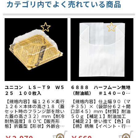
カテゴリ内でよく売れている商品
ユニコン ＬＳ－Ｔ９ Ｗ５
６８８８ ハーフムーン無地
２５ １００枚入
（耐油紙） ＃１４０－０
小 １００枚入
【規格内容】幅１２６×奥行
【規格内容】仕上幅９０（マ
１２６×本体の高さ１８（蓋
チ３５）×（袋部分６２＋開
セット時のフランジ部を除い
口部４５）ｍｍ【材質】耐油
た蓋の高さ３２）ｍｍ【耐冷
５０ｇ【補足１】耐油加工
耐熱温度】８０℃【販売形
【補足２】使い捨て【色】白
態】折蓋型【形状】外嵌合蓋
【柄】柄無【イベント・行
【材質】ＯＰＳ【補足２】使
事】イベント資材、スナック
い捨て【色】茶／透明【柄】
包材、テイクアウト、お持ち