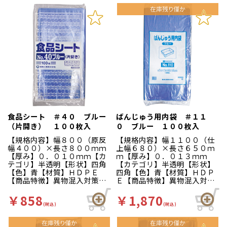
ます。
す。
食品シート ＃４０ ブルー
ばんじゅう用内袋 ＃１１
（片開き） １００枚入
０ ブルー １００枚入
【規格内容】幅８００（原反
【規格内容】幅１１００（仕
幅４００）×長さ８００ｍｍ
上幅６８０）×長さ６５０ｍ
【厚み】０．０１０ｍｍ【カ
ｍ【厚み】０．０１３ｍｍ
テゴリ】半透明【形状】四角
【カテゴリ】半透明【形状】
【色】青【材質】ＨＤＰＥ
四角【色】青【材質】ＨＤＰ
【商品特徴】異物混入対策に
Ｅ【商品特徴】異物混入対策
適した青色の食品用シートで
に適した青色の番重用のガゼ
す。幅広い用途にご使用いた
ット袋です。軟包装衛生協議
￥858
￥1,870
だけます。軟包装衛生協議会
会認定工場にて製造されてい
(税込)
(税込)
認定工場にて製造されていま
ます。
す。