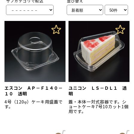
サブカテゴリで絞込
並び替え
エスコン ＡＰ－Ｆ１４０－
ユニコン ＬＳ－ＤＬ１ 透
１０ 透明
明
4号（120φ）ケーキ用盛蓋で
蓋・本体一対式容器です。シ
す。
ョートケーキ7号10カット1個
用です。