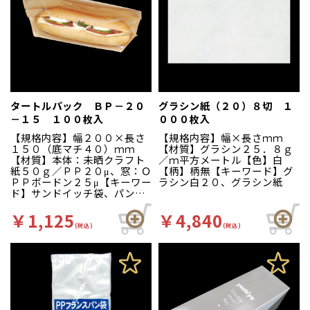
０℃）。
０℃）。
タートルパック ＢＰ－２０
グラシン紙（２０）８切 １
－１５ １００枚入
０００枚入
【規格内容】幅２００×長さ
【規格内容】幅×長さｍｍ
１５０（底マチ４０）ｍｍ
【材質】グラシン２５．８ｇ
【材質】本体：未晒クラフト
／ｍ平方メートル【色】白
紙５０ｇ／ＰＰ２０μ、窓：Ｏ
【柄】柄無【キーワード】グ
ＰＰボードン２５μ【キーワー
ラシン白２０、グラシン紙
ド】サンドイッチ袋、パン
袋、タートルパック【商品特
徴】防曇フィルムを使用でデ
￥1,125
￥4,840
ィスプレイ効果抜群です。
(税込)
(税込)