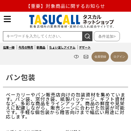
【重要】熊本地震の影響による商品出荷停止のお知らせ
熊本県熊本地方を震源とする地震の影響によるお荷物のお
届け遅延について
条件追加>
お盆の営業について
在庫一掃
今月の特売
新商品
ちょい足しアイテム
デザート
【重要】対象商品に関するお知らせ
会員登録
ログイン
パン包装
ベーカリーやパン販売店向けの包装資材を集めていま
す。パン袋、窓付き袋、紙製パッケージ、ギフト資材
など、多彩な商品をラインアップ。商品の鮮度や見栄
えに配慮しながら、販売シーンに合わせた包装が可能
です。手軽な個包装から贈答向けまで幅広い用途に対
応します。