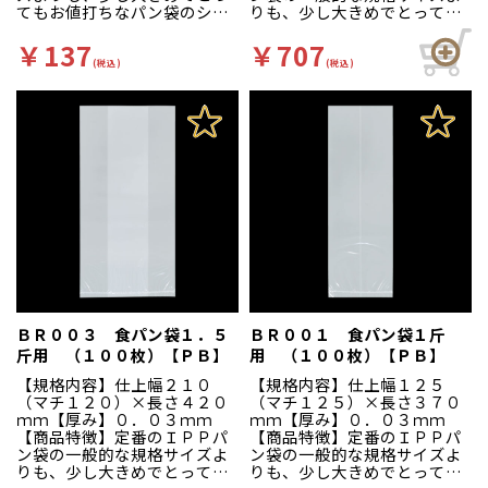
てもお値打ちなパン袋のシー
りも、少し大きめでとっても
リーズです。
お値打ちなパン袋のシーリー
ズです。
￥137
￥707
(税込)
(税込)
ＢＲ００３ 食パン袋１．５
ＢＲ００１ 食パン袋１斤
斤用 （１００枚）【ＰＢ】
用 （１００枚）【ＰＢ】
【規格内容】仕上幅２１０
【規格内容】仕上幅１２５
（マチ１２０）×長さ４２０
（マチ１２５）×長さ３７０
ｍｍ【厚み】０．０３ｍｍ
ｍｍ【厚み】０．０３ｍｍ
【商品特徴】定番のＩＰＰパ
【商品特徴】定番のＩＰＰパ
ン袋の一般的な規格サイズよ
ン袋の一般的な規格サイズよ
りも、少し大きめでとっても
りも、少し大きめでとっても