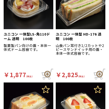
ユニコン 一体型LS-角110ド
ユニコン 一体型 HD-176 透
ーム 透明 100枚
明 100枚
製菓製パン向けの蓋・本体一
山食パン耳付き1/2カットや2
体式ドーム容器です。
ピースサンドイッチ用の蓋・
本体一体式容器です。
￥1,877
￥2,825
(税込)
(税込)