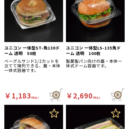
ユニコン 一体型ST-角130ド
ユニコン 一体型LS-135角ド
ーム 透明 50枚
ーム 透明 100枚
ベーグルサンド1/2カットを
製菓製パン向けの蓋・本体一
立てて陳列できる、蓋・本体
体式ドーム容器です。
一体式容器です。
￥1,183
￥2,690
(税込)
(税込)