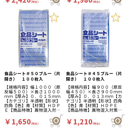
ただけます。軟包装衛生協議
ただけます。軟包装衛生協議
(税込)
(税込)
会認定工場にて製造されてい
会認定工場にて製造されてい
ます。
ます。
食品シート＃５０ブルー（片
食品シート＃４５ブルー（片
開き） １００枚入
開き） １００枚入
【規格内容】幅１０００（原
【規格内容】幅９００（原反
反幅５００）×長さ１０００
幅４５０）×長さ９００ｍｍ
ｍｍ【厚み】０．０１５ｍｍ
【厚み】０．０１３ｍｍ【カ
【カテゴリ】半透明【形状】
テゴリ】半透明【形状】四角
四角【色】青【材質】ＨＤＰ
【色】青【材質】ＨＤＰＥ
Ｅ【商品特徴】異物混入対策
【商品特徴】異物混入対策に
に適した青色の食品用シート
適した青色の食品用シートで
です。幅広い用途にご使用い
す。幅広い用途にご使用いた
￥1,650
￥1,210
ただけます。軟包装衛生協議
だけます。軟包装衛生協議会
(税込)
(税込)
会認定工場にて製造されてい
認定工場にて製造されていま