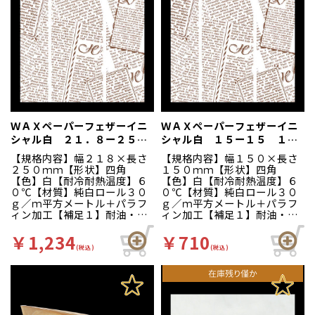
ＷＡＸペーパーフェザーイニ
ＷＡＸペーパーフェザーイニ
シャル白 ２１．８ー２５
シャル白 １５ー１５ １０
１００枚入り
０枚入
【規格内容】幅２１８×長さ
【規格内容】幅１５０×長さ
２５０ｍｍ【形状】四角
１５０ｍｍ【形状】四角
【色】白【耐冷耐熱温度】６
【色】白【耐冷耐熱温度】６
０℃【材質】純白ロール３０
０℃【材質】純白ロール３０
ｇ／ｍ平方メートル＋パラフ
ｇ／ｍ平方メートル＋パラフ
ィン加工【補足１】耐油・耐
ィン加工【補足１】耐油・耐
水加工【商品特徴】両面がＷ
水加工【商品特徴】両面がＷ
ＡＸ加工された耐油・耐水性
ＡＸ加工された耐油・耐水性
￥1,234
￥710
のあるシートです。ランチボ
のあるシートです。ランチボ
(税込)
(税込)
ックスの敷紙やお菓子のラッ
ックスの敷紙やお菓子のラッ
ピングにぴったりの使いやす
ピングにぴったりの使いやす
いサイズです。 ※オーブ
いサイズです。 ※オーブ
ン・電子レンジにはご使用い
ン・電子レンジにはご使用い
ただけません（耐熱温度：６
ただけません（耐熱温度：６