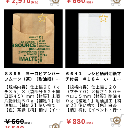
￥2,970
￥660
柄付【キーワード】ランチボ
帰り、学園祭、バザー、お祭
(税込)
(税込)
ックス、サンドイッチケー
り、夏祭り、文化祭、屋台、
ス、テイクアウト容器、フー
出店、露店【キーワード】ド
ドパック、フタ一体型【商品
ーナッツ、コロッケ、フライ
特徴】英字新聞風のプリント
ドポテト、揚げパン、からあ
がおしゃれなサンドウィッチ
げ、デニッシュ、ワッフル、
ケースです。嵌合式なので密
惣菜、耐油袋、ホットスナッ
閉性が高く、食品を乾燥から
ク袋、ドーナッツ袋、テイク
守ります。
アウト袋、マチあり、食べ歩
きグルメ、惣菜店向け、屋台
向け、ガゼット袋【商品特
徴】耐油紙だから油の強いも
のでも安心。余分な油分を吸
収し、蒸気を逃がして水分に
よるベタつきを抑えます。ド
ーナッツ・コロッケ・ポテ
８８６５ ヨーロピアンハー
６６４１ レシピ柄耐油紙マ
ト・揚げパン・唐揚・カレー
フムーン（茶）（耐油紙）
チ付袋 ＃１８４ 小 １０
パン・デニッシュなどに。中
＃２１４ １００枚入
０枚入
身が見えるから陳列効果も高
【規格内容】仕上幅９０（マ
【規格内容】仕上幅１２０
い、食べ歩きに便利な形状の
チ３５）×（袋部分６２＋開
（マチ７０）×長さ１８０＋
耐油袋。※外装：段ケース※
口部４５）ｍｍ【材質】未晒
ベロ１５ｍｍ【材質】耐油４
１００枚ＰＥ袋
片艶耐油５０ｇ【補足１】耐
０ｇ【補足１】耐油加工【補
油加工【補足２】使い捨て
足２】使い捨て【色】白茶
【色】茶緑【柄】柄付【イベ
【柄】柄付【イベント・行
ント・行事】イベント資材、
事】イベント資材、スナック
スナック包材、テイクアウ
包材、テイクアウト、お持ち
￥660
￥880
ト、お持ち帰り、学園祭、バ
帰り、学園祭、バザー、お祭
(税込)
(税込)
￥540
ザー、お祭り、夏祭り、文化
り、夏祭り、文化祭、屋台、