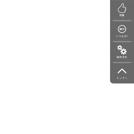
特集
いつもの!
操作手引
トップへ