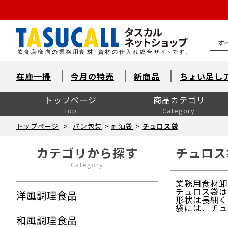
熊本県
在庫一掃
今月の特売
新商品
ちょい足し
トップページ
商品カテゴリ
Top
Category
洋風調理食品
和風調理食品
中華食材・韓国食材
米飯・麺類・パン
デザート
とれたて鮮魚【旬鮮便】
自然素材・水産
自然素材・畜産
自然素材・農産
洋風調味料
和風調味料
中華調味料
消耗品
洗剤・衛生
厨房用品
卓上用品
ユニフォーム
販促用品
季節の食材
ドリンク・飲料関連
介護食
ワイン
ワイン以外のお酒
産直市場（カット野菜）
製菓製パン材料・食材
レスキューフーズ
八重洲お弁当７点セット
包装資材全般
菓子包装
容器
イベント・テイクアウト
洗剤類・衛生用品
パン包装
飲食消耗品・飾り
厨房内消耗品
厨房内備品
袋・シート・食品包装
梱包・結束・ラッピング
店舗備品・消耗品
ラベル・シール
トップページ
>
パン包装
>
耐油袋
>
チュロス袋
カテゴリから探す
チュロス
Category
業務用食材卸
チュロス袋は
洋風調理食品
形状は長細く
袋には、チュ
和風調理食品