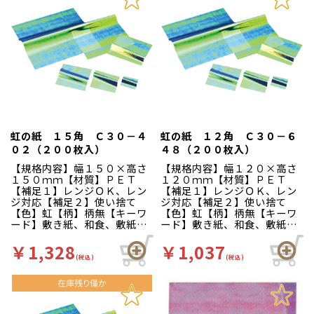
虹の紙 １５角 Ｃ３０－４
虹の紙 １２角 Ｃ３０－６
０２（２００枚入）
４８（２００枚入）
【規格内容】幅１５０×高さ
【規格内容】幅１２０×高さ
１５０ｍｍ【材質】ＰＥＴ
１２０ｍｍ【材質】ＰＥＴ
【補足１】レンジＯＫ、レン
【補足１】レンジＯＫ、レン
ジ対応【補足２】使い捨て
ジ対応【補足２】使い捨て
【色】虹【柄】柄無【キーワ
【色】虹【柄】柄無【キーワ
ード】敷き紙、和食、敷紙、
ード】敷き紙、和食、敷紙、
和菓子【商品特徴】見る角度
和菓子【商品特徴】見る角度
により様々な色彩が現れる様
により様々な色彩が現れる様
￥1,328
￥1,037
子は、まさしくオーロラの輝
子は、まさしくオーロラの輝
(税込)
(税込)
きです。電子レンジでお使い
きです。電子レンジでお使い
いただけます。 ※強く引っ
いただけます。 ※強く引っ
張ったりしますと、破れるこ
張ったりしますと、破れるこ
とがあります。直火には絶対
とがあります。直火には絶対
かけないでください。
かけないでください。