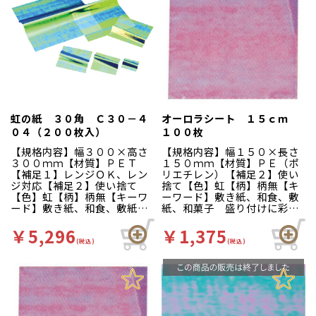
虹の紙 ３０角 Ｃ３０－４
オーロラシート １５ｃｍ
０４（２００枚入）
１００枚
【規格内容】幅３００×高さ
【規格内容】幅１５０×長さ
３００ｍｍ【材質】ＰＥＴ
１５０ｍｍ【材質】ＰＥ（ポ
【補足１】レンジＯＫ、レン
リエチレン）【補足２】使い
ジ対応【補足２】使い捨て
捨て【色】虹【柄】柄無【キ
【色】虹【柄】柄無【キーワ
ーワード】敷き紙、和食、敷
ード】敷き紙、和食、敷紙、
紙、和菓子 盛り付けに彩を
和菓子【商品特徴】見る角度
添え、食材を一層引き立てま
により様々な色彩が現れる様
す。見た目の彩りだけでな
￥5,296
￥1,375
子は、まさしくオーロラの輝
く、器に食材がつくのを防ぐ
(税込)
(税込)
きです。電子レンジでお使い
ので食器洗いの効率もアップ
いただけます。 ※強く引っ
します。
張ったりしますと、破れるこ
とがあります。直火には絶対
かけないでください。