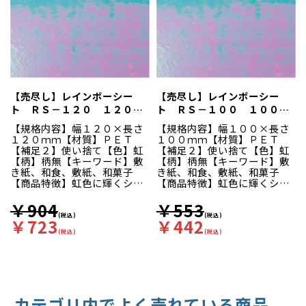
【売尽し】レインボーシー
【売尽し】レインボーシー
ト ＲＳ－１２０ １２０ｍ
ト ＲＳ－１００ １００ｍ
ｍ角 １００枚入
ｍ角 １００枚入
【規格内容】幅１２０×長さ
【規格内容】幅１００×長さ
１２０ｍｍ【材質】ＰＥＴ
１００ｍｍ【材質】ＰＥＴ
【補足２】使い捨て【色】虹
【補足２】使い捨て【色】虹
【柄】柄無【キーワード】敷
【柄】柄無【キーワード】敷
き紙、和食、敷紙、和菓子
き紙、和食、敷紙、和菓子
【商品特徴】虹色に輝くシー
【商品特徴】虹色に輝くシー
トがお料理を華やかに彩りま
トがお料理を華やかに彩りま
す。食材やお皿・カップの下
す。食材やお皿・カップの下
￥904
￥553
に敷いたり、食材に直接掛け
に敷いたり、食材に直接掛け
(税込)
(税込)
￥723
￥442
る等、様々な用途にご使用い
る等、様々な用途にご使用い
(税込)
(税込)
ただけます。
ただけます。
カテゴリ内でよく売れている商品