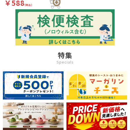
￥588
ので食器洗いの効率もアップ
(税込)
します。
特集
Specials