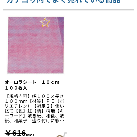
オーロラシート １０ｃｍ
１００枚入
【規格内容】幅１００×長さ
１００ｍｍ【材質】ＰＥ（ポ
リエチレン）【補足２】使い
捨て【色】虹【柄】柄無【キ
ーワード】敷き紙、和食、敷
紙、和菓子 盛り付けに彩を
添え、食材を一層引き立てま
す。見た目の彩りだけでな
￥616
く、器に食材がつくのを防ぐ
(税込)