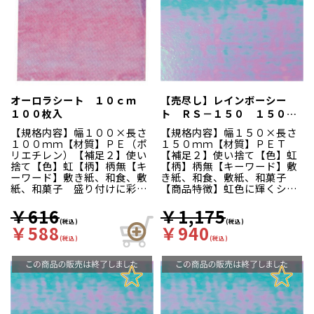
オーロラシート １０ｃｍ
【売尽し】レインボーシー
１００枚入
ト ＲＳ－１５０ １５０ｍ
ｍ角 １００枚入
【規格内容】幅１００×長さ
【規格内容】幅１５０×長さ
１００ｍｍ【材質】ＰＥ（ポ
１５０ｍｍ【材質】ＰＥＴ
リエチレン）【補足２】使い
【補足２】使い捨て【色】虹
捨て【色】虹【柄】柄無【キ
【柄】柄無【キーワード】敷
ーワード】敷き紙、和食、敷
き紙、和食、敷紙、和菓子
紙、和菓子 盛り付けに彩を
【商品特徴】虹色に輝くシー
添え、食材を一層引き立てま
トがお料理を華やかに彩りま
す。見た目の彩りだけでな
す。食材やお皿・カップの下
￥616
￥1,175
く、器に食材がつくのを防ぐ
に敷いたり、食材に直接掛け
(税込)
(税込)
￥588
￥940
ので食器洗いの効率もアップ
る等、様々な用途にご使用い
(税込)
(税込)
します。
ただけます。