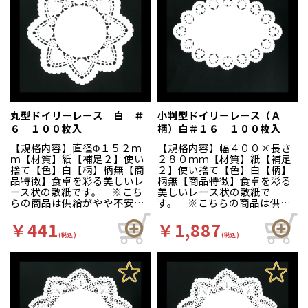
丸型ドイリーレース 白 ＃
小判型ドイリーレース（Ａ
６ １００枚入
柄）白＃１６ １００枚入
【規格内容】直径Φ１５２ｍ
【規格内容】幅４００×長さ
ｍ【材質】紙【補足２】使い
２８０ｍｍ【材質】紙【補足
捨て【色】白【柄】柄無【商
２】使い捨て【色】白【柄】
品特徴】食卓を彩る美しいレ
柄無【商品特徴】食卓を彩る
ース状の敷紙です。 ※こち
美しいレース状の敷紙で
らの商品は供給がやや不安定
す。 ※こちらの商品は供給
となっております。予めご了
がやや不安定となっておりま
承ください。
す。予めご了承ください。
￥441
￥1,887
(税込)
(税込)