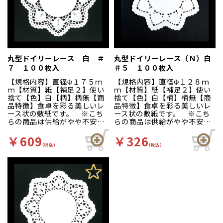
丸型ドイリーレース 白 ＃
丸型ドイリーレース（Ｎ）白
７ １００枚入
＃５ １００枚入
【規格内容】直径Φ１７５ｍ
【規格内容】直径Φ１２８ｍ
ｍ【材質】紙【補足２】使い
ｍ【材質】紙【補足２】使い
捨て【色】白【柄】柄無【商
捨て【色】白【柄】柄無【商
品特徴】食卓を彩る美しいレ
品特徴】食卓を彩る美しいレ
ース状の敷紙です。 ※こち
ース状の敷紙です。 ※こち
らの商品は供給がやや不安定
らの商品は供給がやや不安定
となっております。予めご了
となっております。予めご了
承ください。
承ください。
￥609
￥326
(税込)
(税込)