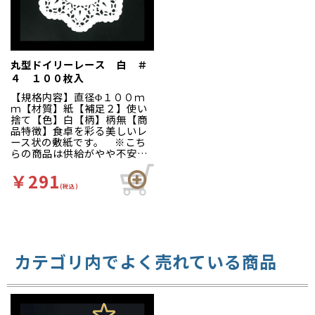
丸型ドイリーレース 白 ＃
４ １００枚入
【規格内容】直径Φ１００ｍ
ｍ【材質】紙【補足２】使い
捨て【色】白【柄】柄無【商
品特徴】食卓を彩る美しいレ
ース状の敷紙です。 ※こち
らの商品は供給がやや不安定
となっております。予めご了
承ください。
￥291
(税込)
カテゴリ内でよく売れている商品