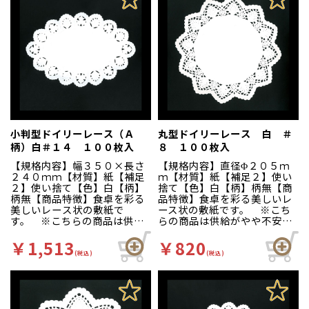
小判型ドイリーレース（Ａ
丸型ドイリーレース 白 ＃
柄）白＃１４ １００枚入
８ １００枚入
【規格内容】幅３５０×長さ
【規格内容】直径Φ２０５ｍ
２４０ｍｍ【材質】紙【補足
ｍ【材質】紙【補足２】使い
２】使い捨て【色】白【柄】
捨て【色】白【柄】柄無【商
柄無【商品特徴】食卓を彩る
品特徴】食卓を彩る美しいレ
美しいレース状の敷紙で
ース状の敷紙です。 ※こち
す。 ※こちらの商品は供給
らの商品は供給がやや不安定
がやや不安定となっておりま
となっております。予めご了
す。予めご了承ください。
承ください。
￥1,513
￥820
(税込)
(税込)