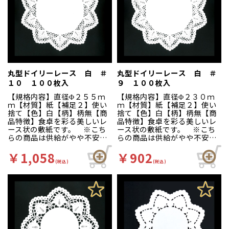
丸型ドイリーレース 白 ＃
丸型ドイリーレース 白 ＃
１０ １００枚入
９ １００枚入
【規格内容】直径Φ２５５ｍ
【規格内容】直径Φ２３０ｍ
ｍ【材質】紙【補足２】使い
ｍ【材質】紙【補足２】使い
捨て【色】白【柄】柄無【商
捨て【色】白【柄】柄無【商
品特徴】食卓を彩る美しいレ
品特徴】食卓を彩る美しいレ
ース状の敷紙です。 ※こち
ース状の敷紙です。 ※こち
らの商品は供給がやや不安定
らの商品は供給がやや不安定
となっております。予めご了
となっております。予めご了
承ください。
承ください。
￥1,058
￥902
(税込)
(税込)