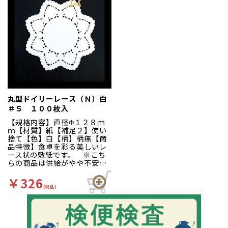
丸型ドイリーレース（Ｎ）白
＃５ １００枚入
【規格内容】直径Φ１２８ｍ
ｍ【材質】紙【補足２】使い
捨て【色】白【柄】柄無【商
品特徴】食卓を彩る美しいレ
ース状の敷紙です。 ※こち
らの商品は供給がやや不安定
となっております。予めご了
承ください。
￥326
(税込)