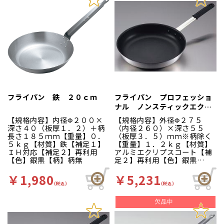
フライパン 鉄 ２０ｃｍ
フライパン プロフェッショ
ナル ノンスティックエクリ
プス １０インチ ＥＢＭ
【規格内容】内径Φ２００×
【規格内容】外径Φ２７５
深さ４０（板厚１．２）＋柄
（内径２６０）×深さ５５
長さ１８５ｍｍ【重量】０．
（板厚３．５）ｍｍ※柄除く
５ｋｇ【材質】鉄【補足１】
【重量】１．２ｋｇ【材質】
ＩＨ対応【補足２】再利用
アルミエクリプスコート【補
【色】銀黒【柄】柄無
足２】再利用【色】銀黒
【柄】柄無 業務用に適した
エクリプス（超耐摩耗、耐熱
￥1,980
￥5,231
性）フッ素樹脂コート。〈セ
(税込)
(税込)
ラミガード仕上げの特長〉シ
ルバーストーンコーティング
の隙間を極度に少なくし、油
やゴミ、空気の侵入を防ぎま
す。また、セラミック付着加