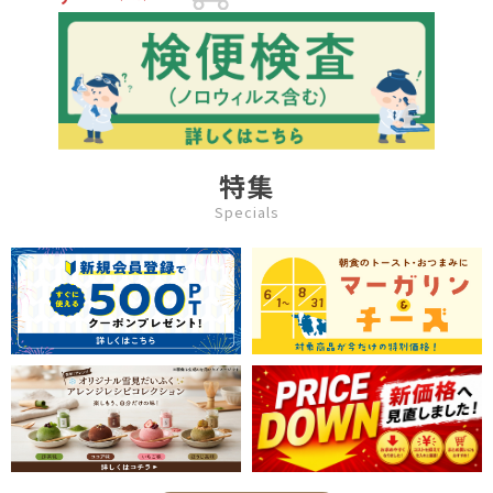
ラミガード仕上げの特長〉シ
ルバーストーンコーティング
の隙間を極度に少なくし、油
やゴミ、空気の侵入を防ぎま
す。また、セラミック付着加
工により表面が硬く丈夫にな
り、ステンレスターナーなど
を使用してもキズが付きにく
いのが特徴です。
特集
Specials