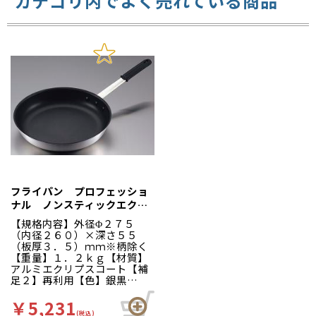
カテゴリ内でよく売れている商品
り、ステンレスターナーなど
を使用してもキズが付きにく
いのが特徴です。
フライパン プロフェッショ
ナル ノンスティックエクリ
プス １０インチ ＥＢＭ
【規格内容】外径Φ２７５
（内径２６０）×深さ５５
（板厚３．５）ｍｍ※柄除く
【重量】１．２ｋｇ【材質】
アルミエクリプスコート【補
足２】再利用【色】銀黒
【柄】柄無 業務用に適した
エクリプス（超耐摩耗、耐熱
￥5,231
性）フッ素樹脂コート。〈セ
(税込)