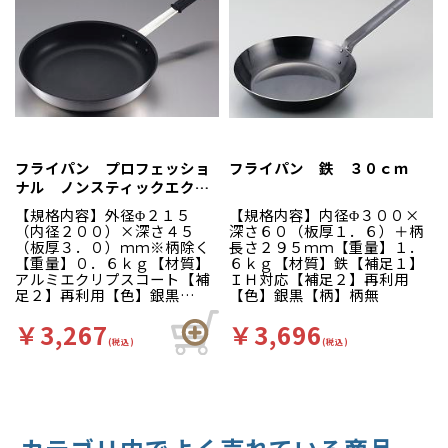
工により表面が硬く丈夫にな
り、ステンレスターナーなど
を使用してもキズが付きにく
いのが特徴です。
フライパン プロフェッショ
フライパン 鉄 ３０ｃｍ
ナル ノンスティックエクリ
プス ８インチ ＥＢＭ
【規格内容】外径Φ２１５
【規格内容】内径Φ３００×
（内径２００）×深さ４５
深さ６０（板厚１．６）＋柄
（板厚３．０）ｍｍ※柄除く
長さ２９５ｍｍ【重量】１．
【重量】０．６ｋｇ【材質】
６ｋｇ【材質】鉄【補足１】
アルミエクリプスコート【補
ＩＨ対応【補足２】再利用
足２】再利用【色】銀黒
【色】銀黒【柄】柄無
【柄】柄無 業務用に適した
エクリプス（超耐摩耗、耐熱
￥3,267
￥3,696
性）フッ素樹脂コート。〈セ
(税込)
(税込)
ラミガード仕上げの特長〉シ
ルバーストーンコーティング
の隙間を極度に少なくし、油
やゴミ、空気の侵入を防ぎま
す。また、セラミック付着加
工により表面が硬く丈夫にな