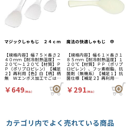
マジックしゃもじ ２４ｃｍ
魔法の快適しゃもじ 中
【規格内容】幅７５×長さ２
【規格内容】幅６１×長さ１
４０ｍｍ【耐冷耐熱温度】－
８５ｍｍ【耐冷耐熱温度】１
２０℃～１２０℃【材質】Ｐ
２０℃【材質】ＰＰ（ポリプ
Ｐ（ポリプロピレン）【補足
ロピレン）、フッ素樹脂、抗
２】再利用【色】白【柄】柄
菌剤（無機系）【補足１】抗
無 Ｗエンボス加工でごはん
菌仕様【補足２】再利用
がくっつきにくいしゃもじで
【色】白黄【柄】柄無 フッ
す。すくい部の表面に多数の
素・抗菌加工で清潔・安心で
￥649
￥291
特殊微細な凹凸部を形成する
す！ミゾが直線だから、サッ
(税込)
(税込)
ことにより、ご飯を付着しに
となでるだけで洗いが簡
くくしています。表面の凹部
単。 食器洗浄機にもお使い
は蒸気や水分を取り組み易
いただけます。
く、かつ残留し易い構造にな
っています。
カテゴリ内でよく売れている商品