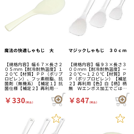
魔法の快適しゃもじ 大
マジックしゃもじ ３０ｃｍ
【規格内容】幅６７×長さ２
【規格内容】幅９３×長さ３
０５ｍｍ【耐冷耐熱温度】１
００ｍｍ【耐冷耐熱温度】－
２０℃【材質】ＰＰ（ポリプ
２０℃～１２０℃【材質】Ｐ
ロピレン）、フッ素樹脂、抗
Ｐ（ポリプロピレン）【補足
菌剤（無機系）【補足１】抗
２】再利用【色】白【柄】柄
菌仕様【補足２】再利用
無 Ｗエンボス加工でごはん
【色】白黄【柄】柄無【商品
がくっつきにくいしゃもじで
特徴】フッ素・抗菌加工で清
す。すくい部の表面に多数の
￥330
￥847
潔・安心です！ミゾが直線だ
特殊微細な凹凸部を形成する
(税込)
(税込)
から、サッとなでるだけで洗
ことにより、ご飯を付着しに
いが簡単。食器洗浄機にもお
くくしています。表面の凹部
使いいただけます。
は蒸気や水分を取り組み易
く、かつ残留し易い構造にな
っています。