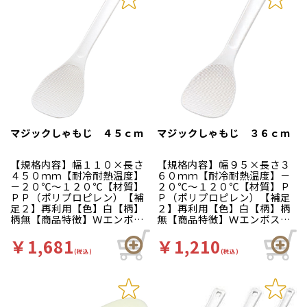
マジックしゃもじ ４５ｃｍ
マジックしゃもじ ３６ｃｍ
【規格内容】幅１１０×長さ
【規格内容】幅９５×長さ３
４５０ｍｍ【耐冷耐熱温度】
６０ｍｍ【耐冷耐熱温度】－
－２０℃～１２０℃【材質】
２０℃～１２０℃【材質】Ｐ
ＰＰ（ポリプロピレン）【補
Ｐ（ポリプロピレン）【補足
足２】再利用【色】白【柄】
２】再利用【色】白【柄】柄
柄無【商品特徴】Ｗエンボス
無【商品特徴】Ｗエンボス加
加工でごはんがくっつきにく
工でごはんがくっつきにくい
いしゃもじです。すくい部の
しゃもじです。すくい部の表
￥1,681
￥1,210
表面に多数の特殊微細な凹凸
面に多数の特殊微細な凹凸部
(税込)
(税込)
部を形成することにより、ご
を形成することにより、ご飯
飯を付着しにくくしていま
を付着しにくくしています。
す。表面の凹部は蒸気や水分
表面の凹部は蒸気や水分を取
を取り組み易く、かつ残留し
り組み易く、かつ残留し易い
易い構造になっています。
構造になっています。