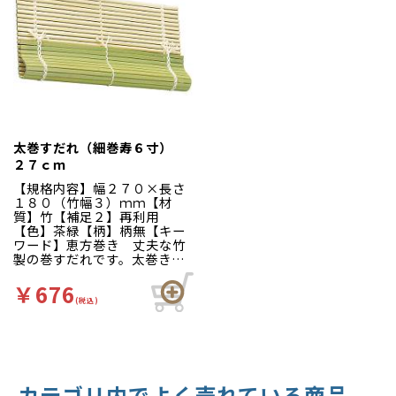
生的にお使いいただけます。
太巻すだれ（細巻寿６寸）
２７ｃｍ
【規格内容】幅２７０×長さ
１８０（竹幅３）ｍｍ【材
質】竹【補足２】再利用
【色】茶緑【柄】柄無【キー
ワード】恵方巻き 丈夫な竹
製の巻すだれです。太巻き・
細巻きなど、用途に合わせて
サイズをお選びください。竹
￥676
幅：約３ｍｍ
(税込)
カテゴリ内でよく売れている商品