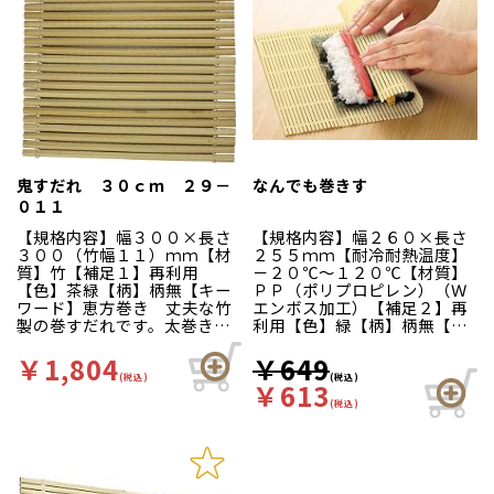
鬼すだれ ３０ｃｍ ２９－
なんでも巻きす
０１１
【規格内容】幅３００×長さ
【規格内容】幅２６０×長さ
３００（竹幅１１）ｍｍ【材
２５５ｍｍ【耐冷耐熱温度】
質】竹【補足１】再利用
－２０℃～１２０℃【材質】
【色】茶緑【柄】柄無【キー
ＰＰ（ポリプロピレン）（Ｗ
ワード】恵方巻き 丈夫な竹
エンボス加工）【補足２】再
製の巻すだれです。太巻き・
利用【色】緑【柄】柄無【キ
細巻きなど、用途に合わせて
ーワード】恵方巻き 表面の
サイズをお選びください。竹
Ｗエンボス加工（特許）で、
￥1,804
￥649
幅：約１１ｍｍ
ご飯がくっつきにくく、裏巻
(税込)
(税込)
￥613
きもラクラク。太巻き、細巻
(税込)
きはもちろん、人気メニュー
のカリフォルニア巻きもきれ
いにできます。樹脂の巻きす
だからこそ、ほうれん草の水
切りや出し巻きたまごにも衛