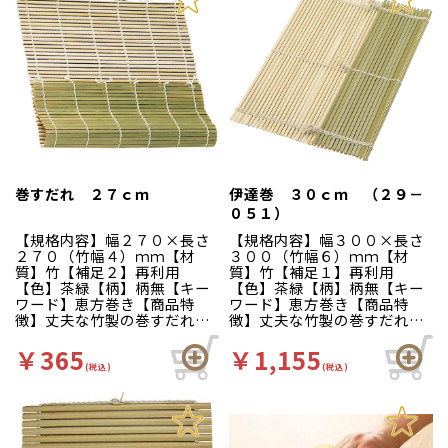
巻すだれ ２７ｃｍ
伊達巻 ３０ｃｍ （２９－
０５１）
【規格内容】幅２７０×長さ
【規格内容】幅３００×長さ
２７０（竹幅４）ｍｍ【材
３００（竹幅６）ｍｍ【材
質】竹【補足２】再利用
質】竹【補足１】再利用
【色】茶緑【柄】柄無【キー
【色】茶緑【柄】柄無【キー
ワード】恵方巻き【商品特
ワード】恵方巻き【商品特
徴】丈夫な竹製の巻すだれで
徴】丈夫な竹製の巻すだれで
す。太巻き・細巻きなど、用
す。太巻き・細巻きなど、用
途に合わせてサイズをお選び
途に合わせてサイズをお選び
￥365
￥1,155
ください。竹幅：約４ｍｍ
ください。竹幅：約６ｍｍ
(税込)
(税込)
※手作りのため、寸法には多
（接地面：楕円） ※無くな
少の誤差がありますのでご了
り次第切替となります。※手
承ください。
作りのため、寸法には多少の
誤差がありますのでご了承く
ださい。