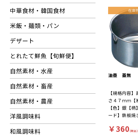
中華食材・韓国食材
米飯・麺類・パン
デザート
とれたて鮮魚【旬鮮便】
自然素材・水産
油壺 蓋無
自然素材・畜産
【規格内容】
自然素材・農産
さ４７ｍｍ【
【色】銀【柄
洋風調味料
ード】鉄板焼
油引き用の壺
￥360
セットでど
和風調味料
(税込)