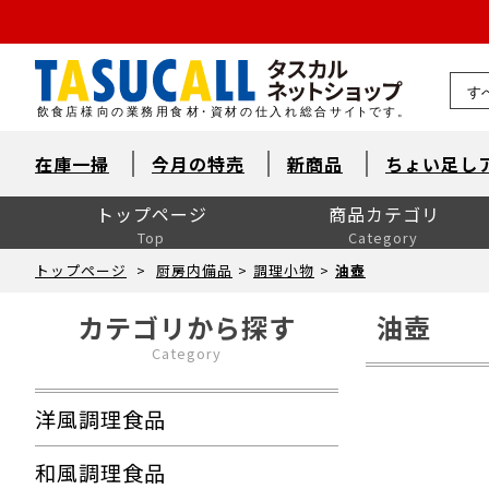
熊本県
在庫一掃
今月の特売
新商品
ちょい足し
トップページ
商品カテゴリ
Top
Category
洋風調理食品
和風調理食品
中華食材・韓国食材
米飯・麺類・パン
デザート
とれたて鮮魚【旬鮮便】
自然素材・水産
自然素材・畜産
自然素材・農産
洋風調味料
和風調味料
中華調味料
消耗品
洗剤・衛生
厨房用品
卓上用品
ユニフォーム
販促用品
季節の食材
ドリンク・飲料関連
介護食
ワイン
ワイン以外のお酒
産直市場（カット野菜）
製菓製パン材料・食材
レスキューフーズ
八重洲お弁当７点セット
包装資材全般
菓子包装
容器
イベント・テイクアウト
洗剤類・衛生用品
パン包装
飲食消耗品・飾り
厨房内消耗品
厨房内備品
袋・シート・食品包装
梱包・結束・ラッピング
店舗備品・消耗品
ラベル・シール
トップページ
>
厨房内備品
>
調理小物
>
油壺
カテゴリから探す
油壺
Category
洋風調理食品
和風調理食品