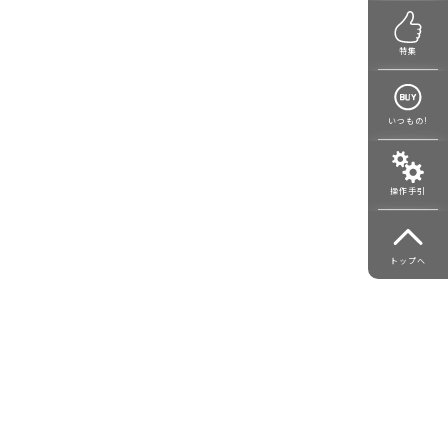
特集
いつもの!
操作手引
トップへ