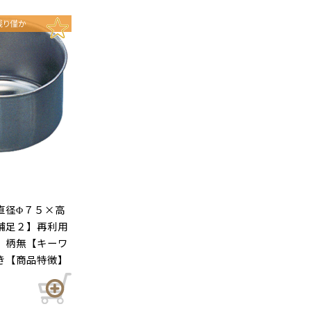
直径Φ７５×高
補足２】再利用
】柄無【キーワ
き【商品特徴】
です。油引きと
うぞ。