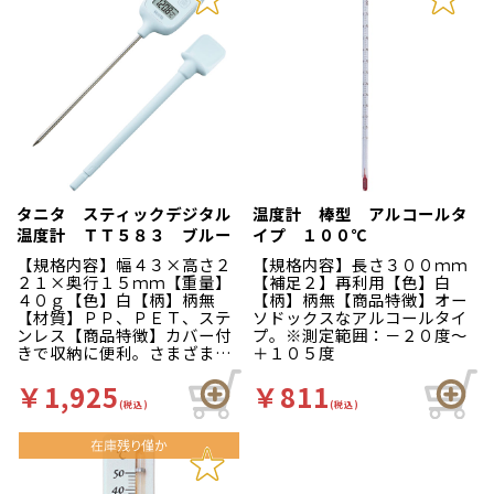
タニタ スティックデジタル
温度計 棒型 アルコールタ
温度計 ＴＴ５８３ ブルー
イプ １００℃
【規格内容】幅４３×高さ２
【規格内容】長さ３００ｍｍ
２１×奥行１５ｍｍ【重量】
【補足２】再利用【色】白
４０ｇ【色】白【柄】柄無
【柄】柄無【商品特徴】オー
【材質】ＰＰ、ＰＥＴ、ステ
ソドックスなアルコールタイ
ンレス【商品特徴】カバー付
プ。※測定範囲：－２０度～
きで収納に便利。さまざまな
＋１０５度
シーンに使用できます。・フ
ック穴でぶら下げて収納でき
￥1,925
￥811
ます。・センサーキャップの
(税込)
(税込)
裏面にマグネット付き。※測
定範囲：－５０～＋２５０℃
電源：ＤＣ３ＶＣＲ２０３２
コイン形リチウム電池×１
個