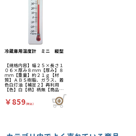
冷蔵庫用温度計 ミニ 縦型
【規格内容】幅２５×長さ１
０６×厚み８ｍｍ【厚み】８
ｍｍ【重量】約２１ｇ【材
質】ＡＢＳ樹脂、ガラス、着
色白灯油【補足２】再利用
【色】白【柄】柄無【商品特
徴】適温がひと目でわかる冷
凍冷蔵庫用温度計です。※測
￥859
定範囲：－３０～＋５０度
(税込)