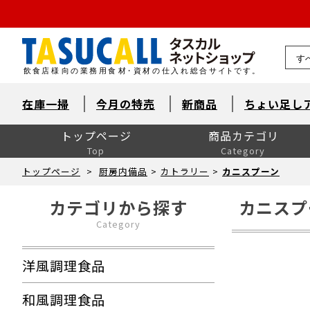
熊本県
在庫一掃
今月の特売
新商品
ちょい足し
トップページ
商品カテゴリ
Top
Category
洋風調理食品
和風調理食品
中華食材・韓国食材
米飯・麺類・パン
デザート
とれたて鮮魚【旬鮮便】
自然素材・水産
自然素材・畜産
自然素材・農産
洋風調味料
和風調味料
中華調味料
消耗品
洗剤・衛生
厨房用品
卓上用品
ユニフォーム
販促用品
季節の食材
ドリンク・飲料関連
介護食
ワイン
ワイン以外のお酒
産直市場（カット野菜）
製菓製パン材料・食材
レスキューフーズ
八重洲お弁当７点セット
包装資材全般
菓子包装
容器
イベント・テイクアウト
洗剤類・衛生用品
パン包装
飲食消耗品・飾り
厨房内消耗品
厨房内備品
袋・シート・食品包装
梱包・結束・ラッピング
店舗備品・消耗品
ラベル・シール
トップページ
>
厨房内備品
>
カトラリー
>
カニスプーン
カテゴリから探す
カニスプ
Category
洋風調理食品
和風調理食品