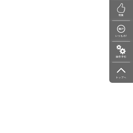
特集
いつもの!
操作手引
トップへ