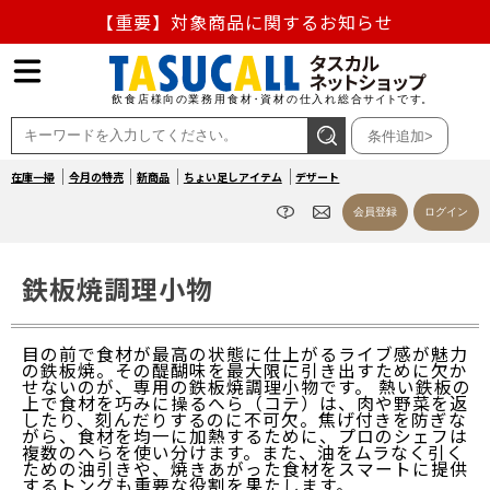
【重要】対象商品に関するお知らせ
【重要】熊本地震の影響による商品出荷停止のお知らせ
熊本県熊本地方を震源とする地震の影響によるお荷物のお
条件追加>
届け遅延について
在庫一掃
今月の特売
新商品
ちょい足しアイテム
デザート
お盆の営業について
会員登録
ログイン
【重要】対象商品に関するお知らせ
鉄板焼調理小物
目の前で食材が最高の状態に仕上がるライブ感が魅力
の鉄板焼。その醍醐味を最大限に引き出すために欠か
せないのが、専用の鉄板焼調理小物です。 熱い鉄板の
上で食材を巧みに操るへら（コテ）は、肉や野菜を返
したり、刻んだりするのに不可欠。焦げ付きを防ぎな
がら、食材を均一に加熱するために、プロのシェフは
複数のへらを使い分けます。また、油をムラなく引く
ための油引きや、焼きあがった食材をスマートに提供
するトングも重要な役割を果たします。