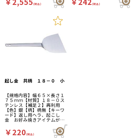
￥2,555
￥242
(税込)
(税込)
起し金 共柄 １８－０ 小
【規格内容】幅６５×長さ１
７５ｍｍ【材質】１８－０ス
テンレス【補足２】再利用
【色】銀【柄】柄無【キーワ
ード】返し用ヘラ、起こし
金 お好み焼きアイテムがず
らり！！揃ってます！
￥220
(税込)