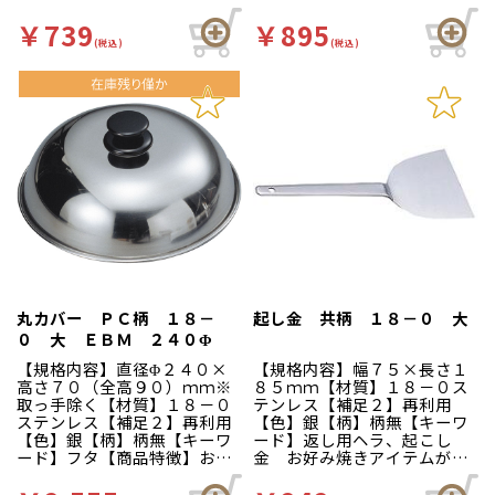
特徴】お好み焼きアイテムが
【商品特徴】お好み焼きアイ
ずらり！！揃ってます！
テムがずらり！！揃ってま
￥739
￥895
す！
(税込)
(税込)
丸カバー ＰＣ柄 １８－
起し金 共柄 １８－０ 大
０ 大 ＥＢＭ ２４０Φ
【規格内容】直径Φ２４０×
【規格内容】幅７５×長さ１
高さ７０（全高９０）ｍｍ※
８５ｍｍ【材質】１８－０ス
取っ手除く【材質】１８－０
テンレス【補足２】再利用
ステンレス【補足２】再利用
【色】銀【柄】柄無【キーワ
【色】銀【柄】柄無【キーワ
ード】返し用ヘラ、起こし
ード】フタ【商品特徴】お好
金 お好み焼きアイテムがず
み焼きアイテムがずらり！！
らり！！揃ってます！
揃ってます！