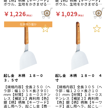
銀【柄】柄無【キーワード】
銀【柄】柄無【キーワード】
ボウル、生地をかきまぜる
ボウル、生地をかきまぜる
【商品特徴】お好み焼きアイ
【商品特徴】お好み焼きアイ
テムがずらり！！揃ってま
テムがずらり！！揃ってま
￥1,226
￥1,029
す！
す！
(税込)
(税込)
起し金 木柄 １８－０
起し金 木柄 １８－０ ４
３．５寸
寸
【規格内容】全長２５０（ヘ
【規格内容】全長３０５（ヘ
ラ部：幅１０５×長さ９０）
ラ部：幅１２０×長さ１０
ｍｍ【材質】１８－０ステン
０）ｍｍ【材質】１８－０ス
レス【補足２】再利用【色】
テンレス【補足２】再利用
銀【柄】柄無【キーワード】
【色】銀【柄】柄無【キーワ
返し用ヘラ、起こし金【商品
ード】返し用ヘラ、起こし金