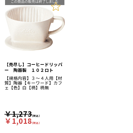
【売尽し】コーヒードリッパ
ー 陶器製 １０２ロト
【規格内容】３～４人用【材
質】陶器【キーワード】カフ
ェ【色】白【柄】柄無
￥1,273
(税込)
￥1,018
(税込)