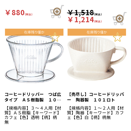
￥880
￥1,518
(税込)
(税込)
￥1,214
(税込)
コーヒードリッパー つば広
【売尽し】コーヒードリッパ
タイプ ＡＳ樹脂製 １０２
ー 陶器製 １０１ロト
－ＤＬ
【規格内容】３～４人用【材
【規格内容】１～２人用【材
質】ＡＳ樹脂【キーワード】
質】陶器【キーワード】カフ
カフェ【色】透明【柄】柄
ェ【色】白【柄】柄無
無