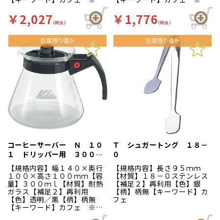
火でのご使用はお避け下さ
火でのご使用はお避け下さ
い。
い。
￥2,027
￥1,776
(税込)
(税込)
コーヒーサーバー Ｎ １０
Ｔ シュガートング １８－
１ ドリッパー用 ３００ｃ
０
ｃ
【規格内容】幅１４０×奥行
【規格内容】長さ９５ｍｍ
１００×高さ１００ｍｍ【容
【材質】１８－０ステンレス
量】３００ｍｌ【材質】耐熱
【補足２】再利用【色】銀
ガラス【補足２】再利用
【柄】柄無【キーワード】カ
【色】透明／黒【柄】柄無
フェ
【キーワード】カフェ ※直
火でのご使用はお避け下さ