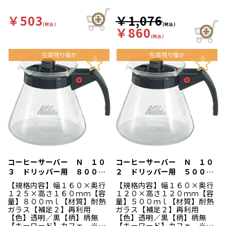
￥503
￥1,076
(税込)
(税込)
￥860
(税込)
コーヒーサーバー Ｎ １０
コーヒーサーバー Ｎ １０
３ ドリッパー用 ８００ｃ
２ ドリッパー用 ５００ｃ
ｃ
ｃ
【規格内容】幅１６０×奥行
【規格内容】幅１６０×奥行
１２５×高さ１６０ｍｍ【容
１２０×高さ１２０ｍｍ【容
量】８００ｍｌ【材質】耐熱
量】５００ｍｌ【材質】耐熱
ガラス【補足２】再利用
ガラス【補足２】再利用
【色】透明／黒【柄】柄無
【色】透明／黒【柄】柄無
【キーワード】カフェ ※直
【キーワード】カフェ ※直