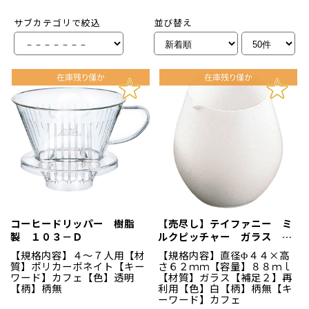
サブカテゴリで絞込
並び替え
コーヒードリッパー 樹脂
【売尽し】テイファニー ミ
製 １０３－Ｄ
ルクピッチャー ガラス
丸 中
【規格内容】４～７人用【材
【規格内容】直径Φ４４×高
質】ポリカーボネイト【キー
さ６２ｍｍ【容量】８８ｍｌ
ワード】カフェ【色】透明
【材質】ガラス【補足２】再
【柄】柄無
利用【色】白【柄】柄無【キ
ーワード】カフェ