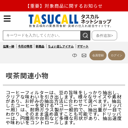
【重要】対象商品に関するお知らせ
【重要】熊本地震の影響による商品出荷停止のお知らせ
熊本県熊本地方を震源とする地震の影響によるお荷物のお
条件追加>
届け遅延について
在庫一掃
今月の特売
新商品
ちょい足しアイテム
デザート
お盆の営業について
会員登録
ログイン
【重要】対象商品に関するお知らせ
喫茶関連小物
コーヒーフィルターは、豆の旨味をしっかり抽出し、
クリアな味わいを引き出します。様々なサイズや素材
があり、お好みの抽出方法に合わせて選べます。抽出
したコーヒーを受ける**コーヒーサーバー（ドリッパ
ー用）は、耐熱ガラス製が一般的で、抽出量が一目で
わかり、そのまま温め直すことも可能です。ドリッパ
ーは、円錐形や台形など多様な形状があり、抽出速度
や味わいをコントロールします。