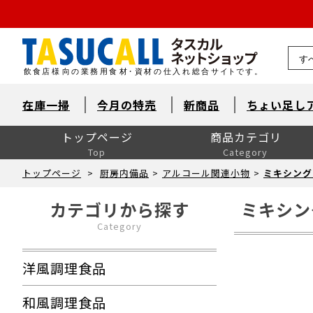
熊本県
在庫一掃
今月の特売
新商品
ちょい足し
トップページ
商品カテゴリ
Top
Category
洋風調理食品
和風調理食品
中華食材・韓国食材
米飯・麺類・パン
デザート
とれたて鮮魚【旬鮮便】
自然素材・水産
自然素材・畜産
自然素材・農産
洋風調味料
和風調味料
中華調味料
消耗品
洗剤・衛生
厨房用品
卓上用品
ユニフォーム
販促用品
季節の食材
ドリンク・飲料関連
介護食
ワイン
ワイン以外のお酒
産直市場（カット野菜）
製菓製パン材料・食材
レスキューフーズ
八重洲お弁当７点セット
包装資材全般
菓子包装
容器
イベント・テイクアウト
洗剤類・衛生用品
パン包装
飲食消耗品・飾り
厨房内消耗品
厨房内備品
袋・シート・食品包装
梱包・結束・ラッピング
店舗備品・消耗品
ラベル・シール
トップページ
>
厨房内備品
>
アルコール関連小物
>
ミキシング
カテゴリから探す
ミキシン
Category
洋風調理食品
和風調理食品