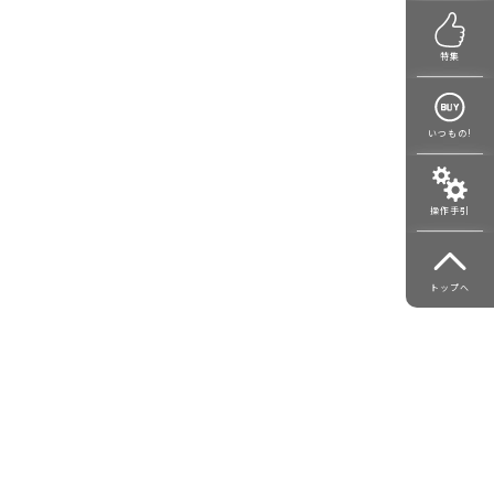
特集
いつもの!
操作手引
トップへ