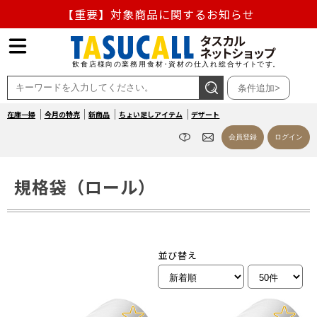
【重要】熊本地震の影響による商品出荷停止のお知らせ
熊本県熊本地方を震源とする地震の影響によるお荷物のお
届け遅延について
条件追加>
お盆の営業について
在庫一掃
今月の特売
新商品
ちょい足しアイテム
デザート
会員登録
ログイン
【重要】対象商品に関するお知らせ
規格袋（ロール）
並び替え