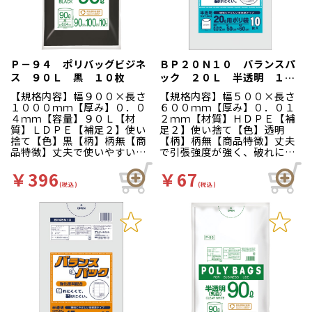
Ｐ－９４ ポリバッグビジネ
ＢＰ２０Ｎ１０ バランスパ
ス ９０Ｌ 黒 １０枚
ック ２０Ｌ 半透明 １０
Ｐ
【規格内容】幅９００×長さ
【規格内容】幅５００×長さ
１０００ｍｍ【厚み】０．０
６００ｍｍ【厚み】０．０１
４ｍｍ【容量】９０Ｌ【材
２ｍｍ【材質】ＨＤＰＥ【補
質】ＬＤＰＥ【補足２】使い
足２】使い捨て【色】透明
捨て【色】黒【柄】柄無【商
【柄】柄無【商品特徴】丈夫
品特徴】丈夫で使いやすい、
で引張強度が強く、破れにく
柔軟性のある分別収集用ゴミ
い業務用ポリ袋です。用途に
袋です。
合わせてサイズをお選び下さ
￥396
￥67
い。小さいサイズなので台所
(税込)
(税込)
用ゴミ袋としてご使用いただ
けます。