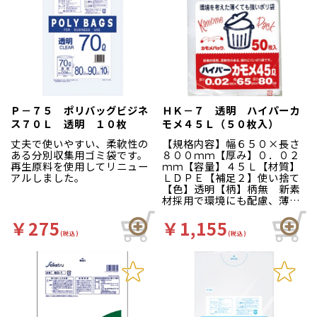
Ｐ－７５ ポリバッグビジネ
ＨＫ－７ 透明 ハイパーカ
ス７０Ｌ 透明 １０枚
モメ４５Ｌ（５０枚入）
丈夫で使いやすい、柔軟性の
【規格内容】幅６５０×長さ
ある分別収集用ゴミ袋です。
８００ｍｍ【厚み】０．０２
再生原料を使用してリニュー
ｍｍ【容量】４５Ｌ【材質】
アルしました。
ＬＤＰＥ【補足２】使い捨て
【色】透明【柄】柄無 新素
材採用で環境にも配慮、薄く
ても破れにくく柔軟性のある
ポリ袋です。
￥275
￥1,155
(税込)
(税込)