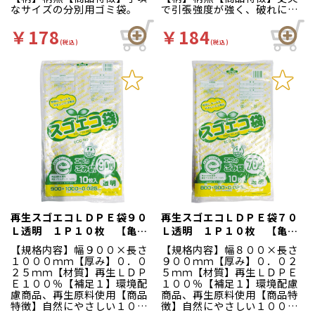
なサイズの分別用ゴミ袋。
で引張強度が強く、破れにく
い業務用ポリ袋です。用途に
合わせてサイズをお選び下さ
￥178
￥184
い。ゴミ用のほかに、扇風機
(税込)
(税込)
やストーブ等ホコリ除けとし
ても使えて便利です。
再生スゴエコＬＤＰＥ袋９０
再生スゴエコＬＤＰＥ袋７０
Ｌ透明 １Ｐ１０枚 【亀山
Ｌ透明 １Ｐ１０枚 【亀山
専用】【エ】 １０枚入
専用】【エ】 １０枚入
【規格内容】幅９００×長さ
【規格内容】幅８００×長さ
１０００ｍｍ【厚み】０．０
９００ｍｍ【厚み】０．０２
２５ｍｍ【材質】再生ＬＤＰ
５ｍｍ【材質】再生ＬＤＰＥ
Ｅ１００％【補足１】環境配
１００％【補足１】環境配慮
慮商品、再生原料使用【商品
商品、再生原料使用【商品特
特徴】自然にやさしい１０
徴】自然にやさしい１００％