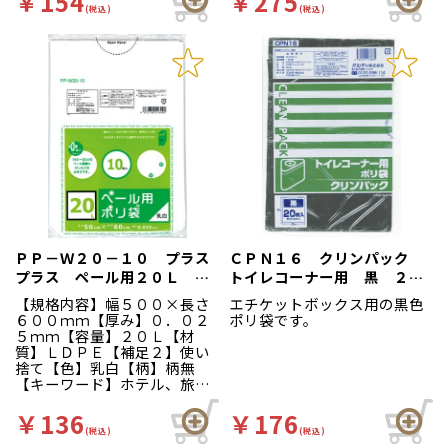
￥154
￥275
(税込)
(税込)
ＰＰ－Ｗ２０－１０ プラス
ＣＰＮ１６ クリンパック
プラス ペール用２０Ｌ 乳
トイレコーナー用 黒 ２０
白 １０枚入
枚袋入
【規格内容】幅５００×長さ
エチケットボックス用の黒色
６００ｍｍ【厚み】０．０２
ポリ袋です。
５ｍｍ【容量】２０Ｌ【材
質】ＬＤＰＥ【補足２】使い
捨て【色】乳白【柄】柄無
【キーワード】ホテル、旅
館 エチケットボックス用に
どうぞ。
￥136
￥176
(税込)
(税込)