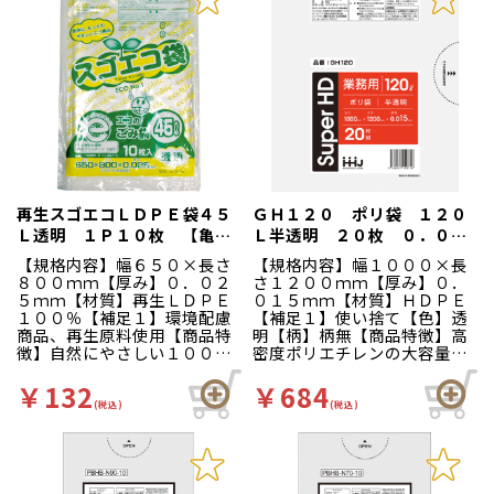
再生スゴエコＬＤＰＥ袋４５
ＧＨ１２０ ポリ袋 １２０
Ｌ透明 １Ｐ１０枚 【亀山
Ｌ半透明 ２０枚 ０．０１
専用】【エ】 １０枚入
５
【規格内容】幅６５０×長さ
【規格内容】幅１０００×長
８００ｍｍ【厚み】０．０２
さ１２００ｍｍ【厚み】０．
５ｍｍ【材質】再生ＬＤＰＥ
０１５ｍｍ【材質】ＨＤＰＥ
１００％【補足１】環境配慮
【補足１】使い捨て【色】透
商品、再生原料使用【商品特
明【柄】柄無【商品特徴】高
徴】自然にやさしい１００％
密度ポリエチレンの大容量ゴ
リサイクルのポリ袋。ストレ
ミ袋。 Ｙ００７５４０から
ッチフィルムのリサイクルゴ
の切替商品となります。
￥132
￥684
ミ袋ですので、ワンランク上
(税込)
(税込)
の強度があります。エコマー
ク認定商品【色】透明【柄】
柄無