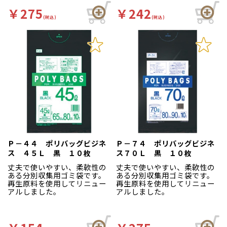
０％リサイクルのポリ袋。ス
リサイクルのポリ袋。ストレ
トレッチフィルムのリサイク
ッチフィルムのリサイクルゴ
￥275
￥242
ルゴミ袋ですので、ワンラン
ミ袋ですので、ワンランク上
(税込)
(税込)
ク上の強度があります。エコ
の強度があります。エコマー
マーク認定商品【色】透明
ク認定商品【色】透明【柄】
【柄】柄無
柄無
Ｐ－４４ ポリバッグビジネ
Ｐ－７４ ポリバッグビジネ
ス ４５Ｌ 黒 １０枚
ス７０Ｌ 黒 １０枚
丈夫で使いやすい、柔軟性の
丈夫で使いやすい、柔軟性の
ある分別収集用ゴミ袋です。
ある分別収集用ゴミ袋です。
再生原料を使用してリニュー
再生原料を使用してリニュー
アルしました。
アルしました。