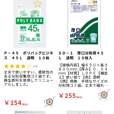
Ｐ－４５ ポリバッグビジネ
ＳＤ－１ 厚口分別用４５
ス ４５Ｌ 透明 １０枚
Ｌ 透明 １０枚入
【規格内容】幅６５０×長さ
2件
８００ｍｍ【厚み】０．０４
丈夫で使いやすい、柔軟性の
ｍｍ【材質】ＬＤＰＥ【補足
ある分別収集用ゴミ袋です。
２】使い捨て【色】透明
再生原料を使用してリニュー
【柄】柄無 手頃なサイズの
アルしました。
分別用ゴミ袋。丈夫で破れに
くい厚口タイプです。
￥255
(税込)
￥154
(税込)