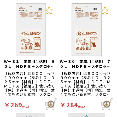
Ｗ－３１ 業務用半透明 ９
Ｗ－３０ 業務用半透明 ７
０Ｌ ＨＤＰＥ＋メタロセ
０Ｌ ＨＤＰＥ＋メタロセ
ン １０枚入
ン １０枚入
【規格内容】幅９００×長さ
【規格内容】幅８００×長さ
１０００ｍｍ【厚み】０．０
９００ｍｍ【厚み】０．０２
２５ｍｍ【材質】ＨＤＰＥ、
５ｍｍ【材質】ＨＤＰＥ、Ｍ
ＭＥＴＡ【補足２】使い捨て
ＥＴＡ【補足２】使い捨て
【色】半透明【柄】柄無 薄
【色】半透明【柄】柄無 薄
くても強い新素材、メタロセ
くても強い新素材、メタロセ
ン配合の強度バツグンシリー
ン配合の強度バツグンシリー
ズ。
ズ。
￥269
￥284
(税込)
(税込)