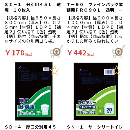
ＳＩ－１ 分別用４５Ｌ 透
Ｔ－９０ ファインパック業
明 １０枚入
務用ＰＲＯ９０Ｌ 透明 １
０枚入
【規格内容】幅６５０×長さ
【規格内容】幅９００×長さ
８００ｍｍ【厚み】０．０２
１０００ｍｍ【厚み】０．０
５ｍｍ【材質】ＬＤＰＥ【補
４ｍｍ【材質】ＬＤＰＥ【補
足２】使い捨て【色】透明
足２】使い捨て【色】透明
【柄】柄付【商品特徴】手頃
【柄】柄無【商品特徴】しっ
なサイズの分別用ゴミ袋。
かりした厚みで破れにくい、
スタンダードタイプのゴミ袋
です。
￥178
￥442
(税込)
(税込)
ＳＤ－４ 厚口分別用４５
ＳＮ－１ サニタリートイレ