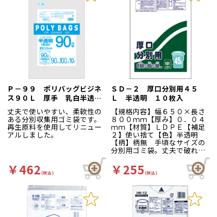
Ｐ－９９ ポリバッグビジネ
ＳＤ－２ 厚口分別用４５
ス９０Ｌ 厚手 乳白半透
Ｌ 半透明 １０枚入
明 １０枚
丈夫で使いやすい、柔軟性の
【規格内容】幅６５０×長さ
ある分別収集用ゴミ袋です。
８００ｍｍ【厚み】０．０４
再生原料を使用してリニュー
ｍｍ【材質】ＬＤＰＥ【補足
アルしました。
２】使い捨て【色】半透明
【柄】柄無 手頃なサイズの
分別用ゴミ袋。丈夫で破れに
くい厚口タイプです。
￥462
￥255
(税込)
(税込)