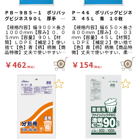
ＰＢ－９Ｂ５－１ ポリバッ
Ｐ－４６ ポリバッグビジネ
グビジネス９０Ｌ 厚手
ス ４５Ｌ 青 １０枚
青 １０枚
【規格内容】幅９００×長さ
【規格内容】幅６５０×長さ
１０００ｍｍ【厚み】０．０
８００ｍｍ【厚み】０．０３
５ｍｍ【容量】９０Ｌ【材
ｍｍ【容量】４５Ｌ【材質】
質】ＬＤＰＥ【補足２】使い
ＬＤＰＥ【補足２】使い捨て
捨て【色】青【柄】柄無【商
【色】青【柄】柄無【商品特
品特徴】丈夫で使いやすい、
徴】丈夫で使いやすい、柔軟
柔軟性のある分別収集用ゴミ
性のある分別収集用ゴミ袋で
袋です。
す。
￥462
￥154
(税込)
(税込)