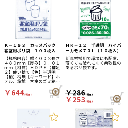
Ｋ－１９３ カモメパック
ＨＫ－１２ 半透明 ハイパ
客室用ポリ袋 １００枚入
ーカモメ７０Ｌ（１０枚入）
【規格内容】幅４００×長さ
新素材採用で環境にも配慮、
４８０ｍｍ【厚み】０．０１
薄くても破れにくく柔軟性の
ｍｍ【材質】ＨＤＰＥ【補足
あるポリ袋です。
２】使い捨て【色】半透明
【柄】柄無【キーワード】ホ
テル、旅館 客室のゴミ箱に
丁度良い大きさのゴミ袋で
す。
￥644
￥286
(税込)
(税込)
￥253
(税込)