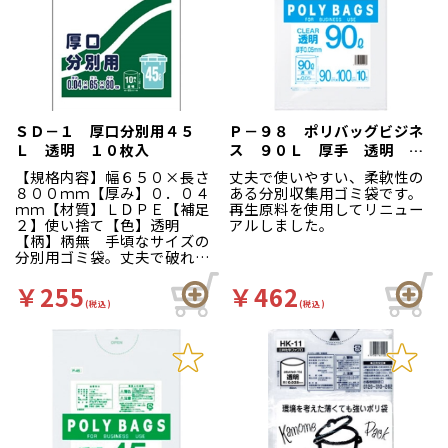
ＳＤ－１ 厚口分別用４５
Ｐ－９８ ポリバッグビジネ
Ｌ 透明 １０枚入
ス ９０Ｌ 厚手 透明 １
０枚
【規格内容】幅６５０×長さ
丈夫で使いやすい、柔軟性の
８００ｍｍ【厚み】０．０４
ある分別収集用ゴミ袋です。
ｍｍ【材質】ＬＤＰＥ【補足
再生原料を使用してリニュー
２】使い捨て【色】透明
アルしました。
【柄】柄無 手頃なサイズの
分別用ゴミ袋。丈夫で破れに
くい厚口タイプです。
￥255
￥462
(税込)
(税込)