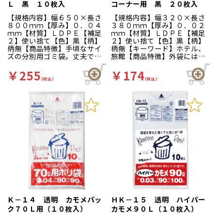
Ｌ 黒 １０枚入
コーナー用 黒 ２０枚入
【規格内容】幅６５０×長さ
【規格内容】幅３２０×長さ
８００ｍｍ【厚み】０．０４
３８０ｍｍ【厚み】０．０２
ｍｍ【材質】ＬＤＰＥ【補足
ｍｍ【材質】ＬＤＰＥ【補足
２】使い捨て【色】黒【柄】
２】使い捨て【色】黒【柄】
柄無【商品特徴】手頃なサイ
柄無【キーワード】ホテル、
ズの分別用ゴミ袋。丈夫で破
旅館【商品特徴】外袋には取
れにくい厚口タイプです。
り出し口が付いているので１
枚ずつ取り出せて大変便利で
￥255
￥174
す。
(税込)
(税込)
Ｋ－１４ 透明 カモメパッ
ＨＫ－１５ 透明 ハイパー
ク７０Ｌ用（１０枚入）
カモメ９０Ｌ（１０枚入）