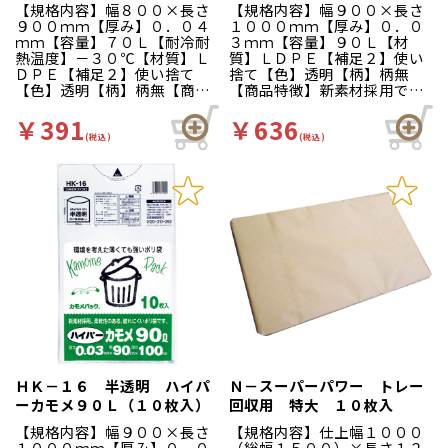
【規格内容】幅８００×長さ
【規格内容】幅９００×長さ
９００ｍｍ【厚み】０．０４
１０００ｍｍ【厚み】０．０
ｍｍ【容量】７０Ｌ【耐冷耐
３ｍｍ【容量】９０Ｌ【材
熱温度】－３０℃【材質】Ｌ
質】ＬＤＰＥ【補足２】使い
ＤＰＥ【補足２】使い捨て
捨て【色】透明【柄】柄無
【色】透明【柄】柄無【商品
【商品特徴】新素材採用で環
特徴】丈夫で柔軟性のある、
境にも配慮、薄くても破れに
破れにくいポリ袋。大型の衣
くく柔軟性のあるポリ袋で
￥391
￥636
装収納などにもお使いいただ
す。
(税込)
(税込)
けます。
ＨＫ－１６ 半透明 ハイパ
Ｎ－スーパーパワー トレー
ーカモメ９０Ｌ（１０枚入）
回収用 特大 １０枚入
【規格内容】幅９００×長さ
【規格内容】仕上幅１０００
１０００ｍｍ【厚み】０．０
（総幅１５００）×長さ１２