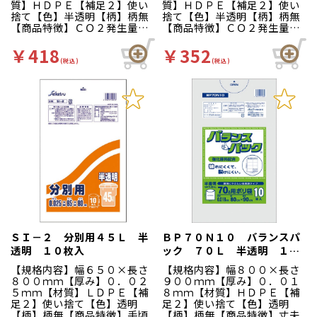
質】ＨＤＰＥ【補足２】使い
質】ＨＤＰＥ【補足２】使い
捨て【色】半透明【柄】柄無
捨て【色】半透明【柄】柄無
【商品特徴】ＣＯ２発生量と
【商品特徴】ＣＯ２発生量と
コストの削減を考慮した半透
コストの削減を考慮した半透
明のゴミ袋です。
明のゴミ袋です。
￥418
￥352
(税込)
(税込)
ＳＩ－２ 分別用４５Ｌ 半
ＢＰ７０Ｎ１０ バランスパ
透明 １０枚入
ック ７０Ｌ 半透明 １０
Ｐ
【規格内容】幅６５０×長さ
【規格内容】幅８００×長さ
８００ｍｍ【厚み】０．０２
９００ｍｍ【厚み】０．０１
５ｍｍ【材質】ＬＤＰＥ【補
８ｍｍ【材質】ＨＤＰＥ【補
足２】使い捨て【色】透明
足２】使い捨て【色】透明
【柄】柄無【商品特徴】手頃
【柄】柄無【商品特徴】丈夫