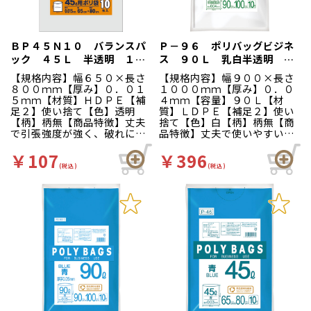
ＢＰ４５Ｎ１０ バランスパ
Ｐ－９６ ポリバッグビジネ
ック ４５Ｌ 半透明 １０
ス ９０Ｌ 乳白半透明 １
Ｐ
０枚
【規格内容】幅６５０×長さ
【規格内容】幅９００×長さ
８００ｍｍ【厚み】０．０１
１０００ｍｍ【厚み】０．０
５ｍｍ【材質】ＨＤＰＥ【補
４ｍｍ【容量】９０Ｌ【材
足２】使い捨て【色】透明
質】ＬＤＰＥ【補足２】使い
【柄】柄無【商品特徴】丈夫
捨て【色】白【柄】柄無【商
で引張強度が強く、破れにく
品特徴】丈夫で使いやすい、
い業務用ポリ袋です。用途に
柔軟性のある分別収集用ゴミ
合わせてサイズをお選び下さ
袋です。
￥107
￥396
い。居間やオフィス等にご使
(税込)
(税込)
用いただけます。