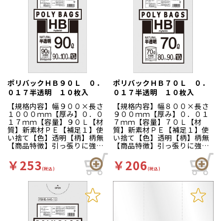
ポリバックＨＢ９０Ｌ ０．
ポリバックＨＢ７０Ｌ ０．
０１７半透明 １０枚入
０１７半透明 １０枚入
【規格内容】幅９００×長さ
【規格内容】幅８００×長さ
１０００ｍｍ【厚み】０．０
９００ｍｍ【厚み】０．０１
１７ｍｍ【容量】９０Ｌ【材
７ｍｍ【容量】７０Ｌ【材
質】新素材ＰＥ【補足１】使
質】新素材ＰＥ【補足１】使
い捨て【色】透明【柄】柄無
い捨て【色】透明【柄】柄無
【商品特徴】引っ張りに強い
【商品特徴】引っ張りに強い
新素材ポリエチレンを使用
新素材ポリエチレンを使用
し、厚みを削減することで、
し、厚みを削減することで、
￥253
￥206
コストダウンを実現！薄肉の
コストダウンを実現！薄肉の
(税込)
(税込)
為、省スペースにも貢献いた
為、省スペースにも貢献いた
します。
します。