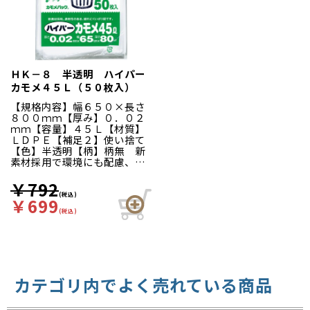
ＨＫ－８ 半透明 ハイパー
カモメ４５Ｌ（５０枚入）
【規格内容】幅６５０×長さ
８００ｍｍ【厚み】０．０２
ｍｍ【容量】４５Ｌ【材質】
ＬＤＰＥ【補足２】使い捨て
【色】半透明【柄】柄無 新
素材採用で環境にも配慮、薄
くても破れにくく柔軟性のあ
るポリ袋です。
￥792
(税込)
￥699
(税込)
カテゴリ内でよく売れている商品