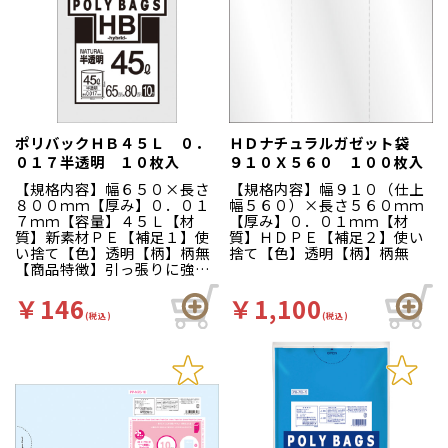
ポリバックＨＢ４５Ｌ ０．
ＨＤナチュラルガゼット袋
０１７半透明 １０枚入
９１０Ｘ５６０ １００枚入
【規格内容】幅６５０×長さ
【規格内容】幅９１０（仕上
８００ｍｍ【厚み】０．０１
幅５６０）×長さ５６０ｍｍ
７ｍｍ【容量】４５Ｌ【材
【厚み】０．０１ｍｍ【材
質】新素材ＰＥ【補足１】使
質】ＨＤＰＥ【補足２】使い
い捨て【色】透明【柄】柄無
捨て【色】透明【柄】柄無
【商品特徴】引っ張りに強い
新素材ポリエチレンを使用
し、厚みを削減することで、
￥146
￥1,100
コストダウンを実現！薄肉の
(税込)
(税込)
為、省スペースにも貢献いた
します。