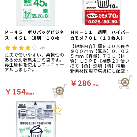
Ｐ－４５ ポリバッグビジネ
ＨＫ－１１ 透明 ハイパー
ス ４５Ｌ 透明 １０枚
カモメ７０Ｌ（１０枚入）
【規格内容】幅８００×長さ
2件
９００ｍｍ【厚み】０．０２
丈夫で使いやすい、柔軟性の
５ｍｍ【容量】７０Ｌ【材
ある分別収集用ゴミ袋です。
質】ＬＤＰＥ【補足２】使い
再生原料を使用してリニュー
捨て【色】透明【柄】柄無
アルしました。
新素材採用で環境にも配慮、
薄くても破れにくく柔軟性の
あるポリ袋です。
￥286
(税込)
￥154
(税込)