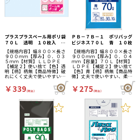
プラスプラスペール用ポリ袋
ＰＢ－７Ｂ－１ ポリバッグ
７０Ｌ 透明 １０枚入 Ｐ
ビジネス７０Ｌ 青 １０枚
Ｐ－Ｎ７０－１０
【規格内容】幅８００×長さ
【規格内容】幅８００×長さ
９００ｍｍ【厚み】０．０３
９００ｍｍ【厚み】０．０４
５ｍｍ【材質】ＬＬＤＰＥ
ｍｍ【容量】７０Ｌ【材質】
【補足２】使い捨て【色】透
ＬＤＰＥ【補足２】使い捨て
明【柄】柄無【商品特徴】破
【色】青【柄】柄無【商品特
れにくく丈夫で使いやすいゴ
徴】丈夫で使いやすい、柔軟
ミ袋です。４５Ｌ～７０Ｌの
性のある分別収集用ゴミ袋で
ペール容器にピッタリの大き
す。
￥339
￥275
さです。
(税込)
(税込)