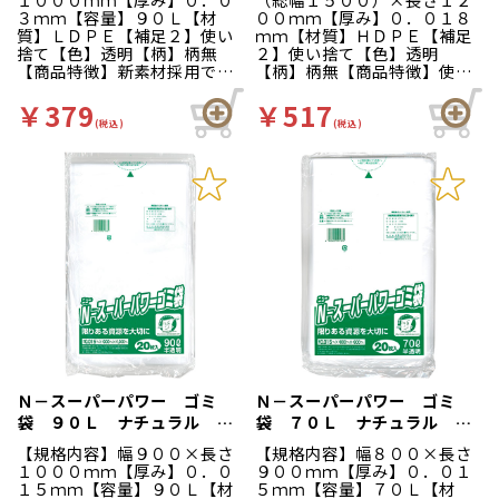
３ｍｍ【容量】９０Ｌ【材
００ｍｍ【厚み】０．０１８
質】ＬＤＰＥ【補足２】使い
ｍｍ【材質】ＨＤＰＥ【補足
捨て【色】透明【柄】柄無
２】使い捨て【色】透明
【商品特徴】新素材採用で環
【柄】柄無【商品特徴】使用
境にも配慮、薄くても破れに
済みトレーやペットボトルの
くく柔軟性のあるポリ袋で
回収袋などにご使用いただけ
￥379
￥517
す。
る大容量ゴミ袋。工場内のゴ
(税込)
(税込)
ミ袋としてもご利用いただけ
ます。半透明。
Ｎ－スーパーパワー ゴミ
Ｎ－スーパーパワー ゴミ
袋 ９０Ｌ ナチュラル ２
袋 ７０Ｌ ナチュラル ２
０枚入
０枚入
【規格内容】幅９００×長さ
【規格内容】幅８００×長さ
１０００ｍｍ【厚み】０．０
９００ｍｍ【厚み】０．０１
１５ｍｍ【容量】９０Ｌ【材
５ｍｍ【容量】７０Ｌ【材