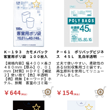
Ｋ－１９３ カモメパック
Ｐ－６１ ポリバッグビジネ
客室用ポリ袋 １００枚入
ス ４５Ｌ 乳白半透明 １
０枚
【規格内容】幅４００×長さ
丈夫で使いやすい、柔軟性の
４８０ｍｍ【厚み】０．０１
ある分別収集用ゴミ袋です。
ｍｍ【材質】ＨＤＰＥ【補足
再生原料を使用してリニュー
２】使い捨て【色】半透明
アルしました。
【柄】柄無【キーワード】ホ
テル、旅館 客室のゴミ箱に
丁度良い大きさのゴミ袋で
す。
￥644
￥154
(税込)
(税込)