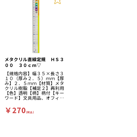
メタクリル直線定規 ＨＳ３
００ ３０ｃｍ▽
【規格内容】幅３５×長さ３
１０（厚み２．５）ｍｍ【厚
み】２．５ｍｍ【材質】メタ
クリル樹脂【補足２】再利用
【色】透明【柄】柄付【キー
ワード】文具用品、オフィス
用品【商品特徴】右利き・左
利きの両方に対応した目盛り
￥270
がついています。
(税込)