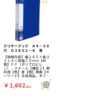
クリヤーブック Ａ４－３０
穴 Ｇ３８０２－８ 青
【規格内容】幅２６５×長さ
３１４×背幅３５ｍｍ【材
質】ＰＰ（ポリプロピレ
ン）、スチール【補足２】再
利用【色】青【柄】柄無【キ
ーワード】文具用品、オフィ
ス用品【商品特徴】ポケット
が落ちにくいロック式金具を
￥1,602
使用。ポケット２５枚付。ポ
(税込)
ケット最大収容枚数：約８０
枚