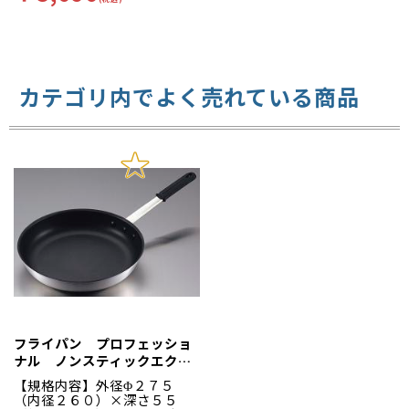
カテゴリ内でよく売れている商品
フライパン プロフェッショ
ナル ノンスティックエクリ
プス １０インチ ＥＢＭ
【規格内容】外径Φ２７５
（内径２６０）×深さ５５