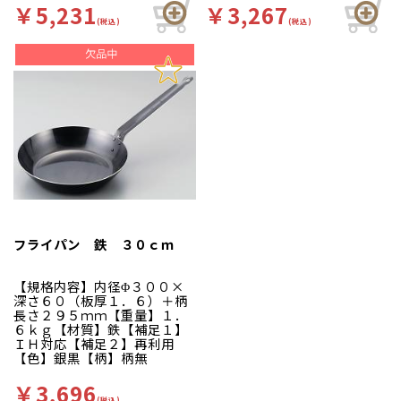
エクリプス（超耐摩耗、耐熱
エクリプス（超耐摩耗、耐熱
￥5,231
￥3,267
性）フッ素樹脂コート。〈セ
性）フッ素樹脂コート。〈セ
(税込)
(税込)
ラミガード仕上げの特長〉シ
ラミガード仕上げの特長〉シ
ルバーストーンコーティング
ルバーストーンコーティング
の隙間を極度に少なくし、油
の隙間を極度に少なくし、油
やゴミ、空気の侵入を防ぎま
やゴミ、空気の侵入を防ぎま
す。また、セラミック付着加
す。また、セラミック付着加
工により表面が硬く丈夫にな
工により表面が硬く丈夫にな
り、ステンレスターナーなど
り、ステンレスターナーなど
を使用してもキズが付きにく
を使用してもキズが付きにく
いのが特徴です。
いのが特徴です。
フライパン 鉄 ３０ｃｍ
【規格内容】内径Φ３００×
深さ６０（板厚１．６）＋柄
長さ２９５ｍｍ【重量】１．
６ｋｇ【材質】鉄【補足１】
ＩＨ対応【補足２】再利用
【色】銀黒【柄】柄無
￥3,696
(税込)