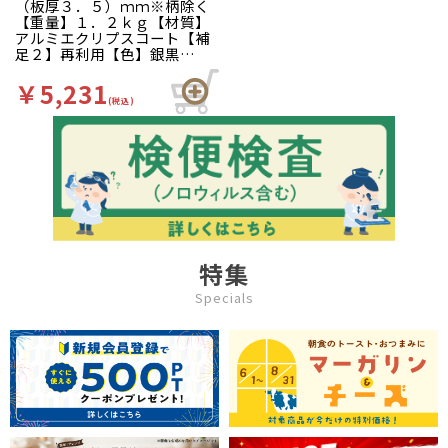
（板厚３．５）ｍｍ※柄除く
【重量】１．２ｋｇ【材質】
アルミエクリプスコート【補
足２】再利用【色】銀黒
【柄】柄無 業務用に適した
エクリプス（超耐摩耗、耐熱
￥5,231
性）フッ素樹脂コート。〈セ
(税込)
ラミガード仕上げの特長〉シ
ルバーストーンコーティング
の隙間を極度に少なくし、油
やゴミ、空気の侵入を防ぎま
す。また、セラミック付着加
工により表面が硬く丈夫にな
り、ステンレスターナーなど
を使用してもキズが付きにく
いのが特徴です。
特集
Specials