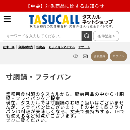
【重要】対象商品に関するお知らせ
【重要】熊本地震の影響による商品出荷停止のお知らせ
熊本県熊本地方を震源とする地震の影響によるお荷物のお
条件追加>
届け遅延について
在庫一掃
今月の特売
新商品
ちょい足しアイテム
デザート
お盆の営業について
会員登録
ログイン
【重要】対象商品に関するお知らせ
寸胴鍋・フライパン
業務用食材卸のタスカルから、厨房用品の中から寸胴
鍋・フライパンをご提案
現在、タスカルでは寸胴鍋のお取り扱いはございませ
んが、フライパンはございます。その中でも鉄フライ
パンは料理が美味しくなる、丈夫で長持ちする、IHで
も使えるなど利点がございます。
ぜひご覧ください。