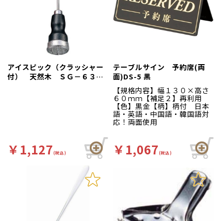
アイスピック（クラッシャー
テーブルサイン 予約席(両
付） 天然木 ＳＧ－６３
面)DS-5 黒
Ｌ
【規格内容】幅１３０×高さ
６０ｍｍ【補足２】再利用
【色】黒金【柄】柄付 日本
語・英語・中国語・韓国語対
応！両面使用
￥1,127
￥1,067
(税込)
(税込)