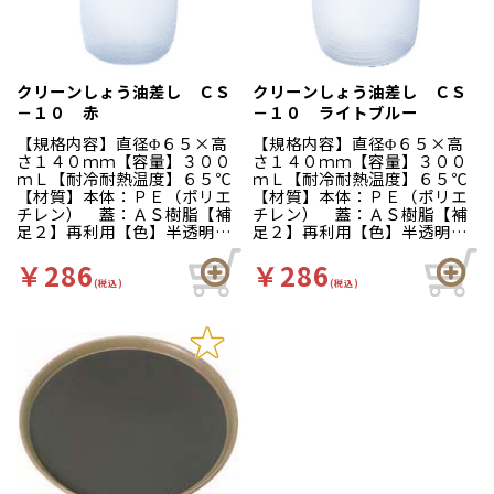
クリーンしょう油差し ＣＳ
クリーンしょう油差し ＣＳ
－１０ 赤
－１０ ライトブルー
【規格内容】直径Φ６５×高
【規格内容】直径Φ６５×高
さ１４０ｍｍ【容量】３００
さ１４０ｍｍ【容量】３００
ｍＬ【耐冷耐熱温度】６５℃
ｍＬ【耐冷耐熱温度】６５℃
【材質】本体：ＰＥ（ポリエ
【材質】本体：ＰＥ（ポリエ
チレン） 蓋：ＡＳ樹脂【補
チレン） 蓋：ＡＳ樹脂【補
足２】再利用【色】半透明／
足２】再利用【色】半透明／
赤【柄】柄無【イベント・行
青【柄】柄無【イベント・行
事】学園祭、バザー、お祭
事】学園祭、バザー、お祭
￥286
￥286
り、夏祭り、文化祭、屋台
り、夏祭り、文化祭、屋台
(税込)
(税込)
【キーワード】醤油さし、プ
【キーワード】醤油さし、プ
ッシュ、やきそば 屋台の焼
ッシュ、やきそば 屋台の焼
きそばソース入れに！押した
きそばソース入れに！押した
分だけ出る液だれしない優れ
分だけ出る液だれしない優れ
モノです。
モノです。