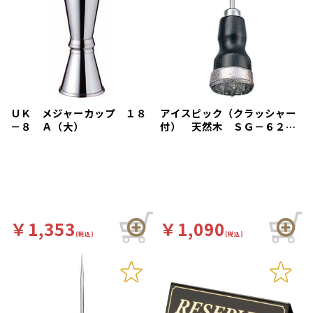
ＵＫ メジャーカップ １８
アイスピック（クラッシャー
－８ Ａ（大）
付） 天然木 ＳＧ－６２
Ｓ
￥1,353
￥1,090
(税込)
(税込)