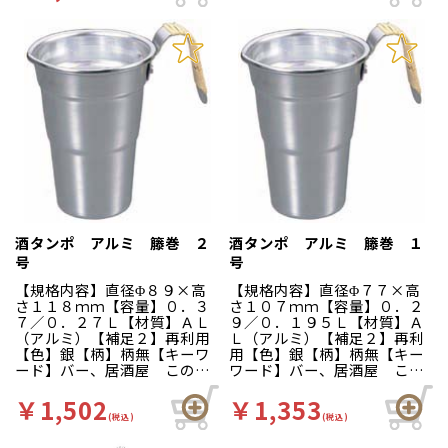
酒タンポ アルミ 籐巻 ２
酒タンポ アルミ 籐巻 １
号
号
【規格内容】直径Φ８９×高
【規格内容】直径Φ７７×高
さ１１８ｍｍ【容量】０．３
さ１０７ｍｍ【容量】０．２
７／０．２７Ｌ【材質】ＡＬ
９／０．１９５Ｌ【材質】Ａ
（アルミ）【補足２】再利用
Ｌ（アルミ）【補足２】再利
【色】銀【柄】柄無【キーワ
用【色】銀【柄】柄無【キー
ード】バー、居酒屋 このま
ワード】バー、居酒屋 この
ま出してもお客様に喜ばれま
まま出してもお客様に喜ばれ
す。お燗がよりおいしくなり
ます。お燗がよりおいしくな
￥1,502
￥1,353
ます。
ります。
(税込)
(税込)