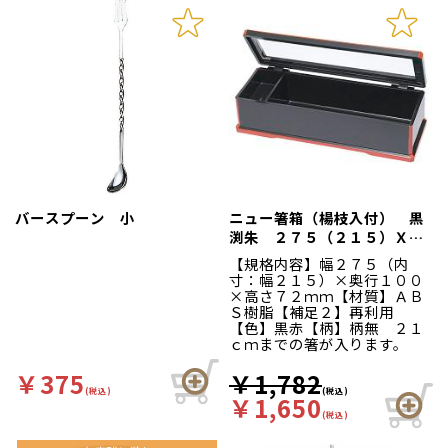
バースプーン 小
ニュー箸箱（楊枝入付） 黒
渕朱 ２７５（２１５）Ｘ１
００Ｘ７２
【規格内容】幅２７５（内
寸：幅２１５）×奥行１００
×高さ７２ｍｍ【材質】ＡＢ
Ｓ樹脂【補足２】再利用
【色】黒赤【柄】柄無 ２１
ｃｍまでの箸が入ります。
￥375
￥1,782
(税込)
(税込)
￥1,650
(税込)