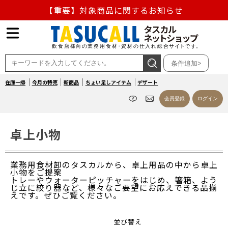
【重要】対象商品に関するお知らせ
【重要】熊本地震の影響による商品出荷停止のお知らせ
熊本県熊本地方を震源とする地震の影響によるお荷物のお
条件追加>
届け遅延について
在庫一掃
今月の特売
新商品
ちょい足しアイテム
デザート
お盆の営業について
会員登録
ログイン
【重要】対象商品に関するお知らせ
卓上小物
業務用食材卸のタスカルから、卓上用品の中から卓上
小物をご提案
トレーやウォーターピッチャーをはじめ、箸箱、よう
じ立に絞り器など、様々なご要望にお応えできる品揃
えです。ぜひご覧ください。
並び替え