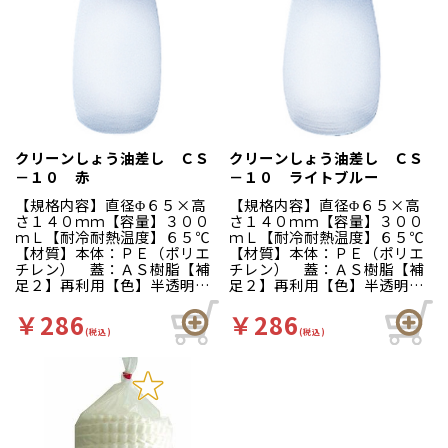
クリーンしょう油差し ＣＳ
クリーンしょう油差し ＣＳ
－１０ 赤
－１０ ライトブルー
【規格内容】直径Φ６５×高
【規格内容】直径Φ６５×高
さ１４０ｍｍ【容量】３００
さ１４０ｍｍ【容量】３００
ｍＬ【耐冷耐熱温度】６５℃
ｍＬ【耐冷耐熱温度】６５℃
【材質】本体：ＰＥ（ポリエ
【材質】本体：ＰＥ（ポリエ
チレン） 蓋：ＡＳ樹脂【補
チレン） 蓋：ＡＳ樹脂【補
足２】再利用【色】半透明／
足２】再利用【色】半透明／
赤【柄】柄無【イベント・行
青【柄】柄無【イベント・行
事】学園祭、バザー、お祭
事】学園祭、バザー、お祭
￥286
￥286
り、夏祭り、文化祭、屋台
り、夏祭り、文化祭、屋台
(税込)
(税込)
【キーワード】醤油さし、プ
【キーワード】醤油さし、プ
ッシュ、やきそば 屋台の焼
ッシュ、やきそば 屋台の焼
きそばソース入れに！押した
きそばソース入れに！押した
分だけ出る液だれしない優れ
分だけ出る液だれしない優れ
モノです。
モノです。