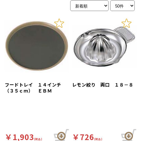
フードトレイ １４インチ
レモン絞り 両口 １８－８
（３５ｃｍ） ＥＢＭ
￥1,903
￥726
(税込)
(税込)