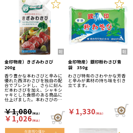
金印物産）きざみわさび
金印物産）銀印粉わさび青
200g
袋 350g
香り豊かな本わさびと辛みに
わさび特有のさわやかな芳香
優れた西洋わさびを独自の配
と辛みが素材の持ち味を引き
合でブレンドし、さらに刻ん
立てます。
だ本わさびを加え、シャキシ
ャキとした食感のある商品に
仕上げました。本わさびの爽
やかな風味でお肉をさっぱり
と召し上がれます。適量を絞
￥1,080
￥1,330
り出し、お肉の上にのせてお
(税込)
(税込)
￥1,026
召し上がりください。焼肉や
(税込)
ステーキなどの肉料理に最
適。