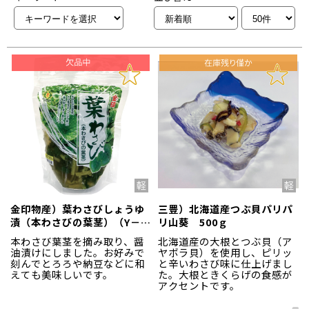
金印物産）葉わさびしょうゆ
三豊）北海道産つぶ貝パリパ
漬（本わさびの葉茎）（Y－
リ山葵 500ｇ
9） 250g
本わさび葉茎を摘み取り、醤
北海道産の大根とつぶ貝（ア
油漬けにしました。お好みで
ヤボラ貝）を使用し、ピリッ
刻んでとろろや納豆などに和
と辛いわさび味に仕上げまし
えても美味しいです。
た。大根ときくらげの食感が
アクセントです。