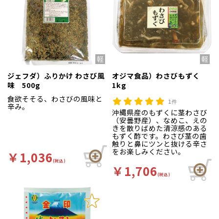
ジェフダ）ふりかけ わさび風
オジマ食品）わさびもずく
味 500g
1kg
食欲そそる、わさびの風味と
1件
辛み。
沖縄県産のもずくに茎わさび
（安曇野産）、なめこ、えの
きを散りばめた清涼感のある
もずく酢です。わさび茎の歯
触りと鼻にツンと抜ける辛さ
をお楽しみください。
￥1,036
(税込)
￥1,706
(税込)