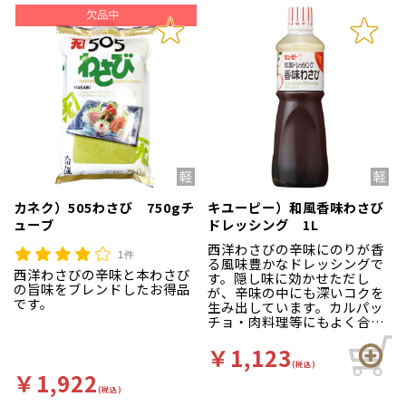
カネク）505わさび 750gチ
キユーピー）和風香味わさび
ューブ
ドレッシング 1L
西洋わさびの辛味にのりが香
1件
る風味豊かなドレッシングで
西洋わさびの辛味と本わさび
す。隠し味に効かせただし
の旨味をブレンドしたお得品
が、辛味の中にも深いコクを
です。
生み出しています。カルパッ
チョ・肉料理等にもよく合い
ます。
￥1,123
(税込)
￥1,922
(税込)