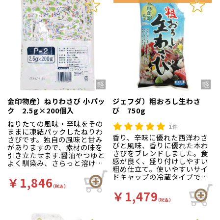
金印物産）ねりわさび 小パッ
ジェフダ）粗おろし生わさ
ク 2.5g×200個入
び 750g
ねりたての風味・辛味をその
1件
ままに凍結パックしたねりわ
香り、辛味に優れた西洋わさ
さびです。独自の風味と甘み
びと風味、香りに優れた本わ
がありますので、素材の味を
さびをブレンドしました。食
引き立たせます.醤油やつゆと
感が良く、盛り付けしやすい
よく馴染み、さらっと溶けま
粗め仕立て。使いやすいサイ
す。
ドキャップの冷蔵タイプで
￥1,846
す。
(税込)
￥1,479
(税込)