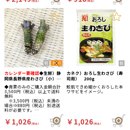
(税込)
(税込)
カレンダー要確認
◆生鮮）静
カネク）おろし生わさび（寿
岡県長野県産わさび（小）１
司用） 200g
本（約４０ｇ
◆青果のみのご購入金額合計
鮫肌できめ細かくおろした本
3,500円（税込）以上で送料
ワサビをイメージ。
無料
※3,500円（税込）未満の
場合⇒880円（税込）別途送
料が必要です。
締め時間は10時30分
◆
です。
￥1,026
￥1,026
※市場休場日、また
(税込)
(税込)
は弊社休業日のご注文