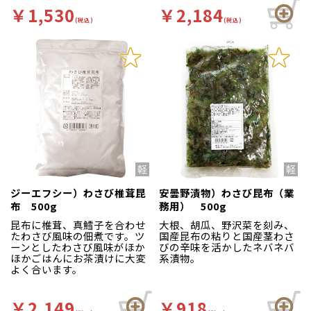
￥1,530
￥2,184
(税込)
(税込)
ジーエフシー）わさび椎茸昆
安曇野漬物）わさび昆布（業
布 500g
務用） 500g
昆布に椎茸、真鱈子を合わせ
大根、胡瓜、野沢菜を刻み、
たわさび風味の佃煮です。ツ
国産昆布の粘りと国産茎わさ
ーンとしたわさび風味がほか
びの辛味を活かしたネバネバ
ほかごはんにお茶漬けに大変
系漬物。
よく合います。
￥2,149
￥918