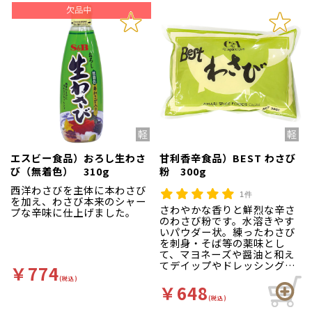
は、最短お届け可能日
へ変更いたします。(連
休の場合は更にお日に
ちかかります。)
お届け日一覧カレンダ
ー
より納品日を必ずご
確認ください。
※メーカーからの直送
の為、他温度帯との合
算には含まれません。
ご注意ください。
※ご注文後、お客様か
らのお届け日の変更に
はお応えできません。
エスビー食品）おろし生わさ
甘利香辛食品）BEST わさび
※品質保持の為、翌日
び（無着色） 310g
粉 300g
配送エリアのお客様の
みの販売とさせて頂き
西洋わさびを主体に本わさび
1件
ます。
を加え、わさび本来のシャー
※ご注文後のキャンセ
さわやかな香りと鮮烈な辛さ
プな辛味に仕上げました。
ルはお受けできません
のわさび粉です。水溶きやす
ので、必ずカレンダー
いパウダー状。練ったわさび
をご確認ください。
を刺身・そば等の薬味とし
て、マヨネーズや醤油と和え
てデイップやドレッシング、
￥774
お刺身などにご利用くださ
(税込)
い。
￥648
(税込)