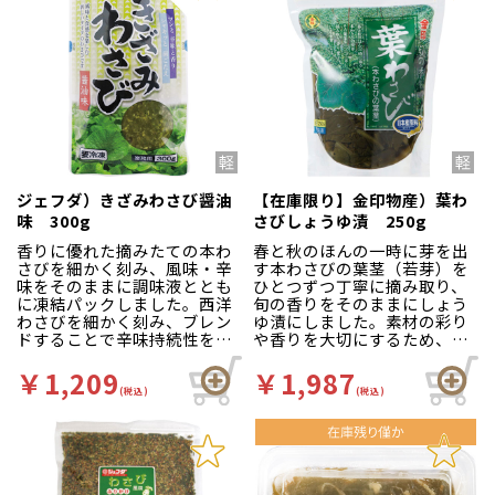
ジェフダ）きざみわさび醤油
【在庫限り】金印物産）葉わ
味 300g
さびしょうゆ漬 250g
香りに優れた摘みたての本わ
春と秋のほんの一時に芽を出
さびを細かく刻み、風味・辛
す本わさびの葉茎（若芽）を
味をそのままに調味液ととも
ひとつずつ丁寧に摘み取り、
に凍結パックしました。西洋
旬の香りをそのままにしょう
わさびを細かく刻み、ブレン
ゆ漬にしました。素材の彩り
ドすることで辛味持続性を高
や香りを大切にするため、薄
めました。
口醤油を使用し、色鮮やかに
仕上げています。解凍だけ
￥1,209
￥1,987
で、本わさびの清々しい香り
(税込)
(税込)
と ツーンと鼻に抜ける辛味を
お楽しみいただけます。
※在庫限りで販売終了