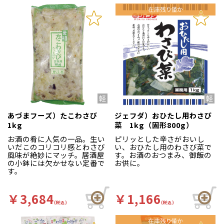
あづまフーズ）たこわさび
ジェフダ）おひたし用わさび
1kg
菜 1kg（固形800g）
お酒の肴に人気の一品。生い
ピリッとした辛さがおいし
いだこのコリコリ感とわさび
い、おひたし用のわさび菜で
風味が絶妙にマッチ。居酒屋
す。お酒のおつまみ、御飯の
の小鉢には欠かせない定番で
お供に。
す。
￥3,684
￥1,166
(税込)
(税込)