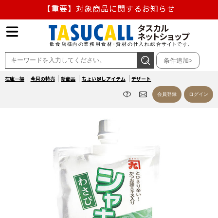
【重要】熊本地震の影響による商品出荷停止のお知らせ
熊本県熊本地方を震源とする地震の影響によるお荷物のお
届け遅延について
条件追加>
お盆の営業について
在庫一掃
今月の特売
新商品
ちょい足しアイテム
デザート
【重要】対象商品に関するお知らせ
会員登録
ログイン