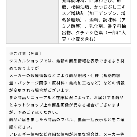
発酵調味料、西洋わさび、砂
糖、植物油脂、かつおぶしエキ
ス／増粘剤（加工デンプン、増
粘多糖類）、酒精、調味料（ア
ミノ酸等）、乳化剤、香辛料抽
出物、クチナシ色素（一部に大
豆・小麦を含む）
※ご注意【免責】
タスカルショップでは、最新の商品情報を表示できるよう努
めておりますが
メーカーの改廃情報などにより商品規格・仕様（規格内容
量・パッケージ画像・原材料・最終加工地など）などの情報
が変更される場合がございます。
また商品リニューアルと在庫状況によって、お届けする商品
とネットショップ上の商品画像が異なる場合がございます
が、予めご了承ください。
商品が届きましたら商品のラベル、裏面一括表示などをご確
認ください。
アレルギー情報など詳細な情報が必要な場合は、メーカー等