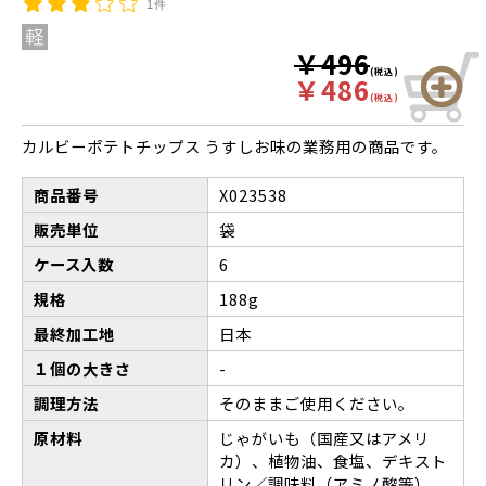
1件
￥496
(税込)
￥486
(税込)
カルビーポテトチップス うすしお味の業務用の商品です。
商品番号
X023538
販売単位
袋
ケース入数
6
規格
188g
最終加工地
日本
１個の大きさ
-
調理方法
そのままご使用ください。
原材料
じゃがいも（国産又はアメリ
カ）、植物油、食塩、デキスト
リン／調味料（アミノ酸等）