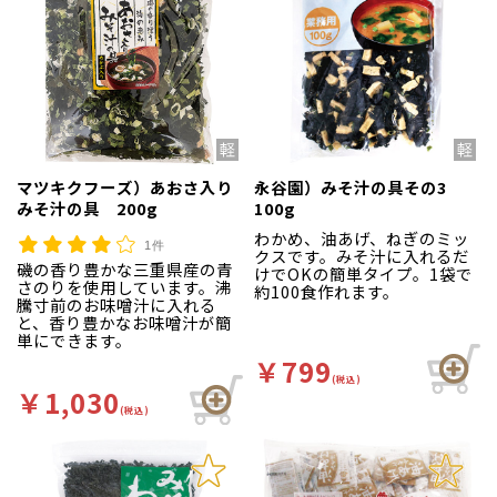
マツキクフーズ）あおさ入り
永谷園）みそ汁の具その3
みそ汁の具 200g
100g
わかめ、油あげ、ねぎのミッ
1件
クスです。みそ汁に入れるだ
磯の香り豊かな三重県産の青
けでOKの簡単タイプ。1袋で
さのりを使用しています。沸
約100食作れます。
騰寸前のお味噌汁に入れる
と、香り豊かなお味噌汁が簡
単にできます。
￥799
(税込)
￥1,030
(税込)