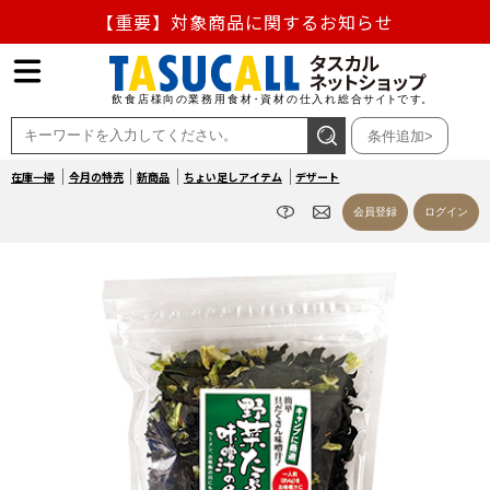
【重要】対象商品に関するお知らせ
【重要】熊本地震の影響による商品出荷停止のお知らせ
熊本県熊本地方を震源とする地震の影響によるお荷物のお
条件追加>
届け遅延について
在庫一掃
今月の特売
新商品
ちょい足しアイテム
デザート
お盆の営業について
会員登録
ログイン
【重要】対象商品に関するお知らせ