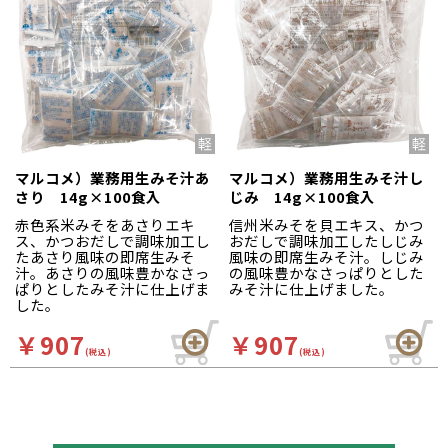
マルコメ）業務用生みそ汁あ
マルコメ）業務用生みそ汁し
さり 14g×100食入
じみ 14g×100食入
赤色系米みそをあさりエキ
信州米みそを貝エキス、かつ
ス、かつおだしで調味加工し
おだしで調味加工したしじみ
たあさり風味の即席生みそ
風味の即席生みそ汁。しじみ
汁。あさりの風味豊かなさっ
の風味豊かなさっぱりとした
ぱりとしたみそ汁に仕上げま
みそ汁に仕上げました。
した。
￥907
￥907
(税込)
(税込)