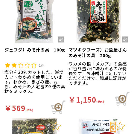
ジェフダ）みそ汁の具 100g
マツキクフーズ）お魚屋さん
のみそ汁の具 200g
ワカメの根「メカブ」の食感
1件
が香り豊かに味わえるのが特
塩分を30%カットした、減塩
長です。お味噌汁に足してい
カットわかめを使用していま
ただくだけで、簡単に調理が
す。わかめ、きざみ麩、ね
できます。
ぎ、みそ汁の大定番の3種の素
材をミックス。
￥1,150
(税込)
￥569
(税込)