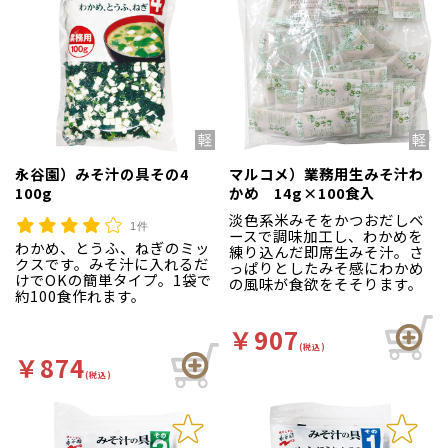
永谷園）みそ汁の具その4
マルコメ）業務用生みそ汁わ
100g
かめ 14g×100食入
淡色系米みそをかつおだしベ
1件
ースで調味加工し、わかめを
わかめ、とうふ、ねぎのミッ
練り込んだ即席生みそ汁。さ
クスです。みそ汁に入れるだ
っぱりとしたみそ感にわかめ
けでOKの簡単タイプ。1袋で
の風味が食欲をそそります。
約100食作れます。
￥907
(税込)
￥874
(税込)