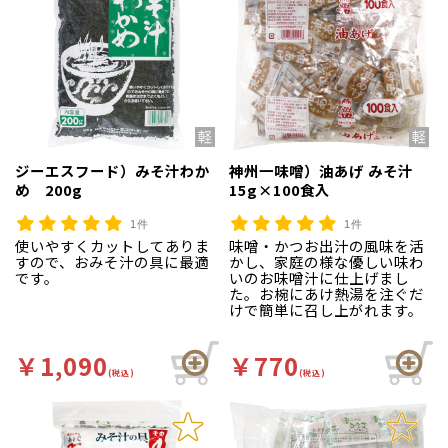
ジーエスフード）みそ汁わか
神州一味噌）油あげ みそ汁
め 200g
15g×100食入
1件
1件
使いやすくカットしてありま
味噌・かつお出汁の風味を活
すので、おみそ汁の具に最適
かし、家庭の様な優しい味わ
です。
いのお味噌汁に仕上げまし
た。お椀にあけ熱湯を注ぐだ
けで簡単に召し上がれます。
￥1,090
￥770
(税込)
(税込)