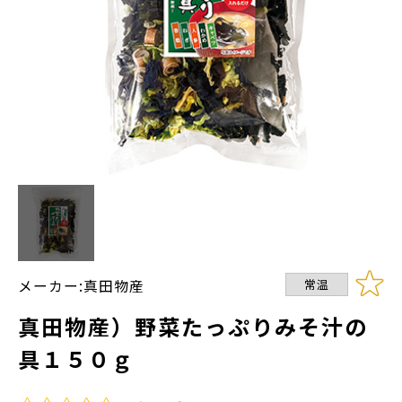
メーカー:真田物産
常温
真田物産）野菜たっぷりみそ汁の
具１５０ｇ