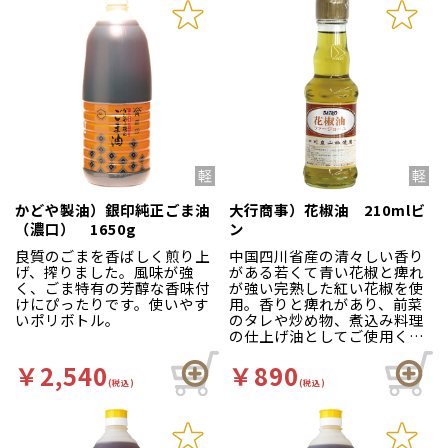
かどや製油）銀印純正ごま油
大行商事）花椒油 210mlビ
（濃口） 1650g
ン
良質のごまを香ばしく煎り上
中国四川省産の清々しい香り
げ、搾りました。風味が強
がある若くて青い花椒と痺れ
く、ごま特有の芳醇な香味付
が強い完熟した紅い花椒を使
けにぴったりです。使いやす
用。香りと痺れがあり、前菜
いポリボトル。
のタレや炒め物、煮込み料理
の仕上げ油としてご使用くだ
さい。濾過もしっかり行って
いるため、エグ味もなく透明
￥2,540
￥890
感のある綺麗な色に仕上がっ
(税込)
(税込)
ています。