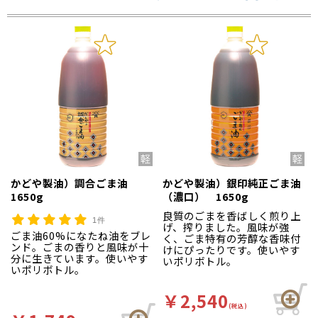
かどや製油）調合ごま油
かどや製油）銀印純正ごま油
1650g
（濃口） 1650g
良質のごまを香ばしく煎り上
1件
げ、搾りました。風味が強
ごま油60%になたね油をブレ
く、ごま特有の芳醇な香味付
ンド。ごまの香りと風味が十
けにぴったりです。使いやす
分に生きています。使いやす
いポリボトル。
いポリボトル。
￥2,540
(税込)