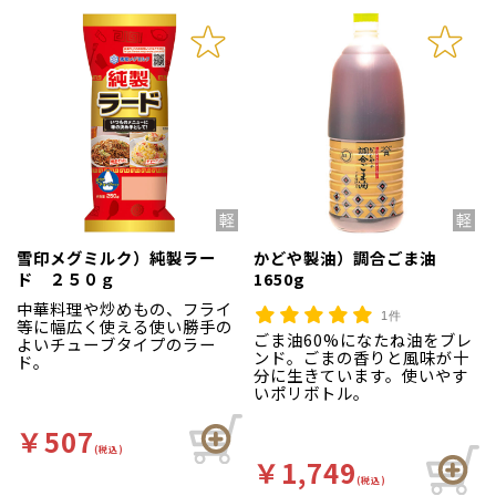
雪印メグミルク）純製ラー
かどや製油）調合ごま油
ド ２５０ｇ
1650g
中華料理や炒めもの、フライ
1件
等に幅広く使える使い勝手の
ごま油60%になたね油をブレ
よいチューブタイプのラー
ンド。ごまの香りと風味が十
ド。
分に生きています。使いやす
いポリボトル。
￥507
(税込)
￥1,749
(税込)