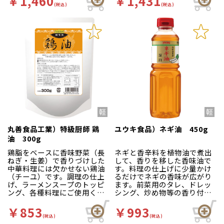
￥1,460
￥1,431
(税込)
(税込)
丸善食品工業）特級厨師 鶏
ユウキ食品）ネギ油 450g
油 300g
鶏脂をベースに香味野菜（長
ネギと香辛料を植物油で煮出
ねぎ・生姜）で香りづけした
して、香りを移した香味油で
中華料理には欠かせない鶏油
す。料理の仕上げに少量かけ
（チーユ）です。調理の仕上
るだけでネギの香味が広がり
げ、ラーメンスープのトッピ
ます。前菜用のタレ、ドレッ
ング、各種料理にご使用くだ
シング、炒め物等の香り付け
さい。
の他、ラーメンのかくし味と
してもお使いください。
￥853
￥993
(税込)
(税込)