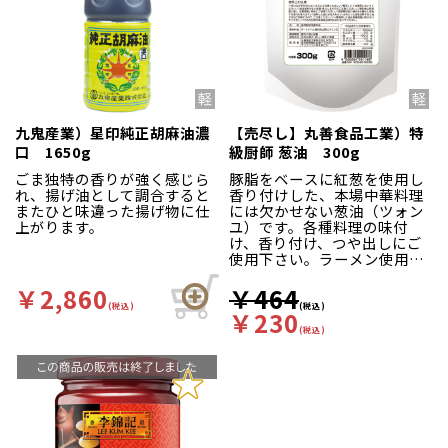
九鬼産業）星印純正胡麻油濃
【売尽し】丸善食品工業）特
口 1650g
級厨師 葱油 300g
ごま独特の香りが強く感じら
豚脂をベースに紅葱を使用し
れ、揚げ油として調合すると
香り付けした、本場中華料理
またひと味違った揚げ物に仕
には欠かせない葱油（ツォン
上がります。
ユ）です。各種料理の味付
け、香り付け、つや出しにご
使用下さい。ラーメン使用量
の標準使用量は小さじ1杯(約
5g)です。
￥2,860
￥464
(税込)
(税込)
￥230
(税込)