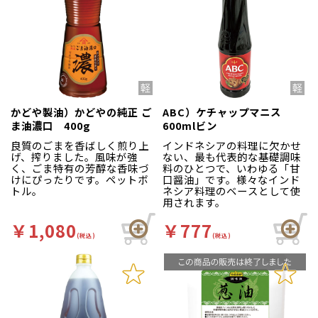
かどや製油）かどやの純正 ご
ABC）ケチャップマニス
ま油濃口 400g
600mlビン
良質のごまを香ばしく煎り上
インドネシアの料理に欠かせ
げ、搾りました。風味が強
ない、最も代表的な基礎調味
く、ごま特有の芳醇な香味づ
料のひとつで、いわゆる「甘
けにぴったりです。ペットボ
口醤油」です。様々なインド
トル。
ネシア料理のベースとして使
用されます。
￥1,080
￥777
(税込)
(税込)