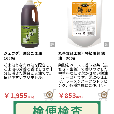
ジェフダ）調合ごま油
丸善食品工業）特級厨師 鶏
1650g
油 300g
ごま油となたね油を配合し、
鶏脂をベースに香味野菜（長
ごま油の芳香と香ばしさが十
ねぎ・生姜）で香りづけした
分に活きた調合ごま油です。
中華料理には欠かせない鶏油
使いやすいポリボトル。
（チーユ）です。調理の仕上
げ、ラーメンスープのトッピ
ング、各種料理にご使用くだ
さい。
￥1,955
￥853
(税込)
(税込)