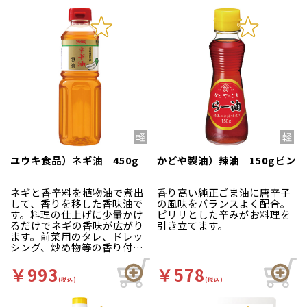
ています。
ユウキ食品）ネギ油 450g
かどや製油）辣油 150gビン
ネギと香辛料を植物油で煮出
香り高い純正ごま油に唐辛子
して、香りを移した香味油で
の風味をバランスよく配合。
す。料理の仕上げに少量かけ
ピリリとした辛みがお料理を
るだけでネギの香味が広がり
引き立てます。
ます。前菜用のタレ、ドレッ
シング、炒め物等の香り付け
の他、ラーメンのかくし味と
してもお使いください。
￥993
￥578
(税込)
(税込)