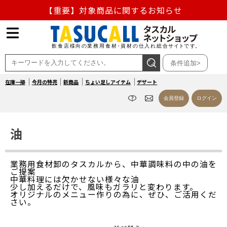
【重要】熊本地震の影響による商品出荷停止のお知らせ
熊本県熊本地方を震源とする地震の影響によるお荷物のお
届け遅延について
条件追加>
お盆の営業について
在庫一掃
今月の特売
新商品
ちょい足しアイテム
デザート
【重要】対象商品に関するお知らせ
会員登録
ログイン
油
業務用食材卸のタスカルから、中華調味料の中の油を
ご提案
中華料理には欠かせない様々な油
少し加えるだけで、風味もガラリと変わります。
オリジナルのメニュー作りの為に、ぜひ、ご活用くだ
さい。