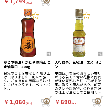
￥1,749
(税込)
かどや製油）かどやの純正 ご
大行商事）花椒油 210mlビ
ま油濃口 400g
ン
良質のごまを香ばしく煎り上
中国四川省産の清々しい香り
げ、搾りました。風味が強
がある若くて青い花椒と痺れ
く、ごま特有の芳醇な香味づ
が強い完熟した紅い花椒を使
けにぴったりです。ペットボ
用。香りと痺れがあり、前菜
トル。
のタレや炒め物、煮込み料理
の仕上げ油としてご使用くだ
さい。濾過もしっかり行って
いるため、エグ味もなく透明
￥1,080
￥890
感のある綺麗な色に仕上がっ
(税込)
(税込)