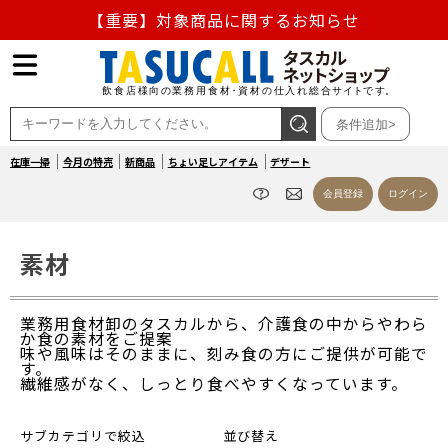
【重要】対象商品に関するお知らせ
【重要】熊本地震の影響による商品出荷停止のお知らせ
熊本県熊本地方を震源とする地震の影響によるお荷物のお
条件追加>
届け遅延について
在庫一掃
今月の特売
新商品
ちょい足しアイテム
デザート
お盆の営業について
会員登録
ログイン
【重要】対象商品に関するお知らせ
素材
業務用食材卸のタスカルから、介護食の中からやわら
か食の素材をご提案
味や風味はそのままに、刻み食の方にご提供が可能で
す。
繊維感がなく、しっとり食べやすくなっています。
サブカテゴリで絞込
並び替え