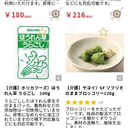
利用いただけます。非常にな
などにも対応可能です。
めらかに加工されていますの
で嚥下対応食などにも対応可
￥180
￥216
能です。
(税込)
(税込)
【介護】ホリカフーズ）ほう
【介護】ヤヨイ）SF ソフリそ
れん草 うらごし 100g
のままブロッコリー120g
うらごししたほうれん草をそ
1件
のままパック。着色料などの
ブロッコリーをかたどったゼ
添加物は一切使用していませ
リーです。独自の製法でブロ
ん。非常になめらかに加工さ
ッコリーを細かくすりつぶ
れていますので嚥下対応食な
し、素材の舌触り、風味を出
どにも対応可能です。
しました。