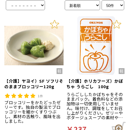
【介護】ヤヨイ）SF ソフリそ
【介護】ホリカフーズ）かぼ
のままブロッコリー120g
ちゃ うらごし 100g
うらごししたかぼちゃをその
1件
ままパック。着色料などの添
ブロッコリーをかたどったゼ
加物は一切使用していませ
リーです。独自の製法でブロ
ん。味付け、調理をしてお召
ッコリーを細かくすりつぶ
し上がりください。ゼリーや
し、素材の舌触り、風味を出
ポタージュスープの素材や、
しました。
離乳食として幅広くご利用い
ただけます。
￥237