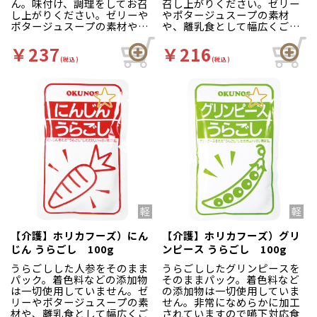
ん。味付け、調理をしてお召
召し上がりください。ゼリー
し上がりください。ゼリーや
やポタージュスープの素材
ポタージュスープの素材や、
や、離乳食として幅広くご利
離乳食として幅広くご利用い
用いただけます。
ただけます。
￥237
￥216
(税込)
(税込)
【介護】ホリカフーズ）にん
【介護】ホリカフーズ）グリ
じん うらごし 100g
ンピース うらごし 100g
うらごしした人参をそのまま
うらごししたグリンピースを
パック。着色料などの添加物
そのままパック。着色料など
は一切使用していません。ゼ
の添加物は一切使用していま
リーやポタージュスープの素
せん。非常になめらかに加工
材や、離乳食として幅広くご
されていますので嚥下対応食