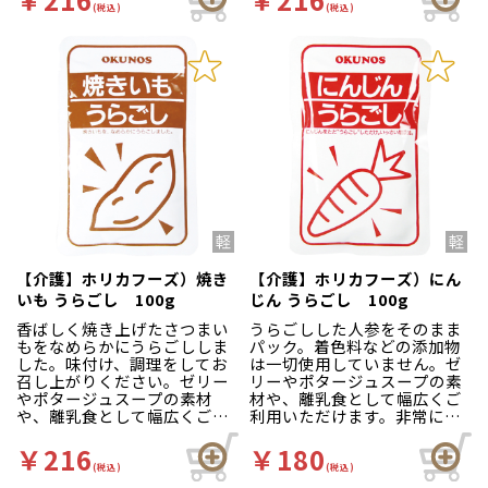
(税込)
(税込)
【介護】ホリカフーズ）焼き
【介護】ホリカフーズ）にん
いも うらごし 100g
じん うらごし 100g
香ばしく焼き上げたさつまい
うらごしした人参をそのまま
もをなめらかにうらごししま
パック。着色料などの添加物
した。味付け、調理をしてお
は一切使用していません。ゼ
召し上がりください。ゼリー
リーやポタージュスープの素
やポタージュスープの素材
材や、離乳食として幅広くご
や、離乳食として幅広くご利
利用いただけます。非常にな
用いただけます。
めらかに加工されていますの
で嚥下対応食などにも対応可
￥216
￥180
能です。
(税込)
(税込)