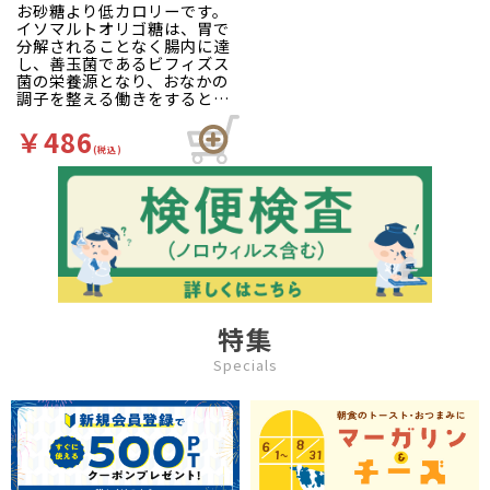
お砂糖より低カロリーです。
イソマルトオリゴ糖は、胃で
分解されることなく腸内に達
し、善玉菌であるビフィズス
菌の栄養源となり、おなかの
調子を整える働きをするとい
われています。ヨーグルトと
の相性はバツグン。お砂糖の
￥486
代わりとして、バラエティー
(税込)
に富んだ料理（パン、パス
タ、煮物等）やフルーツ、お
菓子などお好みに合わせてお
使いください。
特集
Specials