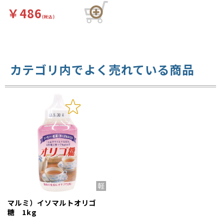
われています。ヨーグルトと
の相性はバツグン。お砂糖の
￥486
代わりとして、バラエティー
(税込)
に富んだ料理（パン、パス
タ、煮物等）やフルーツ、お
菓子などお好みに合わせてお
使いください。
カテゴリ内でよく売れている商品
マルミ）イソマルトオリゴ
糖 1kg