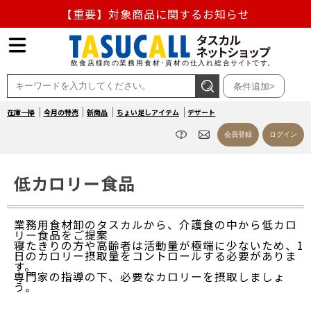
【重要】対象商品に関するお知らせ
【重要】熊本地震の影響による商品出荷停止のお知らせ
熊本県熊本地方を震源とする地震の影響によるお荷物のお
条件追加>
届け遅延について
在庫一掃
今月の特売
新商品
ちょい足しアイテム
デザート
お盆の営業について
会員登録
ログイン
【重要】対象商品に関するお知らせ
低カロリー食品
業務用食材卸のタスカルから、介護食の中から低カロ
リー食品をご提案
寝たきりの方や高齢者は活動量が極端に少ないため、1
日のカロリー摂取量をコントロールする必要がありま
す。
専門家の指導の下、必要なカロリーを摂取しましょ
う。