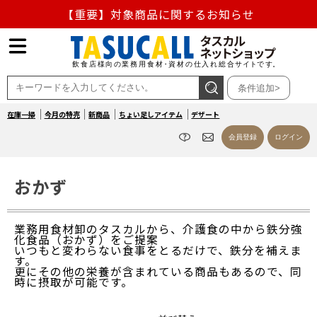
【重要】対象商品に関するお知らせ
【重要】熊本地震の影響による商品出荷停止のお知らせ
熊本県熊本地方を震源とする地震の影響によるお荷物のお
条件追加>
届け遅延について
在庫一掃
今月の特売
新商品
ちょい足しアイテム
デザート
お盆の営業について
会員登録
ログイン
【重要】対象商品に関するお知らせ
おかず
業務用食材卸のタスカルから、介護食の中から鉄分強
化食品（おかず）をご提案
いつもと変わらない食事をとるだけで、鉄分を補えま
す。
更にその他の栄養が含まれている商品もあるので、同
時に摂取が可能です。